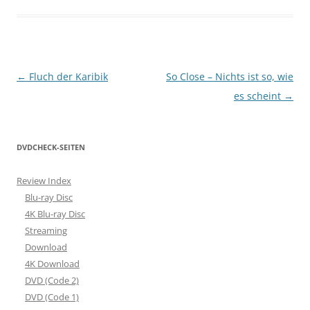
Beitragsnavigation
←
Fluch der Karibik
So Close – Nichts ist so, wie
es scheint
→
DVDCHECK-SEITEN
Review Index
Blu-ray Disc
4K Blu-ray Disc
Streaming
Download
4K Download
DVD (Code 2)
DVD (Code 1)