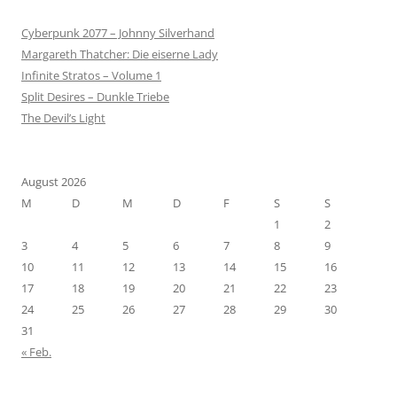
Cyberpunk 2077 – Johnny Silverhand
Margareth Thatcher: Die eiserne Lady
Infinite Stratos – Volume 1
Split Desires – Dunkle Triebe
The Devil’s Light
August 2026
M
D
M
D
F
S
S
1
2
3
4
5
6
7
8
9
10
11
12
13
14
15
16
17
18
19
20
21
22
23
24
25
26
27
28
29
30
31
« Feb.