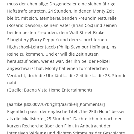
muss der ehemalige Drogendealer eine siebenjährige
Haftstrafe antreten. 24 Stunden, in denen Monty Zeit
bleibt, mit sich, atemberaubenden Freundin Naturelle
(Rosario Dawson), seinem Vater (Brian Cox) und seinen
beiden besten Freunden, dem Wall-Street-Broker
Slaughtery (Barry Pepper) und dem schüchternen
Highschool-Lehrer Jacob (Philip Seymour Hoffman), ins
Reine zu kommen. Und er will die Zeit nutzen
herauszufinden, wer es war, der ihn bei der Polizei
angeschwärzt hat. Monty hat einen fürchterlichen
Verdacht, doch die Uhr läuft… die Zeit tickt… die 25. Stunde
naht…
(Quelle: Buena Vista Home Entertainment)
[aartikel]B0000V70YI:right[/aartikel][Kommentar]
Eigentlich passt der englische Titel „The 25th Hour“ besser
als die lokalisierte „25 Stunden“. Dachte ich mir nach der
kurzen Recherche über den Film. In Anbetracht der
intensiven Wirkung und dichten Stimmung der Geschichte