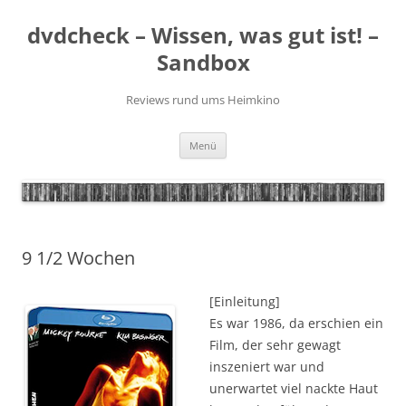
Zum
Inhalt
dvdcheck – Wissen, was gut ist! –
springen
Sandbox
Reviews rund ums Heimkino
Menü
9 1/2 Wochen
[Einleitung]
Es war 1986, da erschien ein
Film, der sehr gewagt
inszeniert war und
unerwartet viel nackte Haut