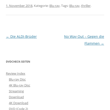
1. November 2018
, Kategorie:
Blu-ray
, Tags:
Blu-ray
,
thriller
.
Beitragsnavigation
←
Die ALDI-Brüder
No Way Out – Gegen die
Flammen
→
DVDCHECK-SEITEN
Review Index
Blu-ray Disc
4K Blu-ray Disc
Streaming
Download
4K Download
DVD (Code 2)