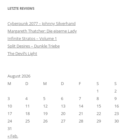
LETZTE REVIEWS
Cyberpunk 2077 – Johnny Silverhand
Margareth Thatcher: Die eiserne Lady
Infinite Stratos – Volume 1
Split Desires – Dunkle Triebe
The Devil’s Light
August 2026
M
D
M
D
F
S
S
1
2
3
4
5
6
7
8
9
10
11
12
13
14
15
16
17
18
19
20
21
22
23
24
25
26
27
28
29
30
31
« Feb.