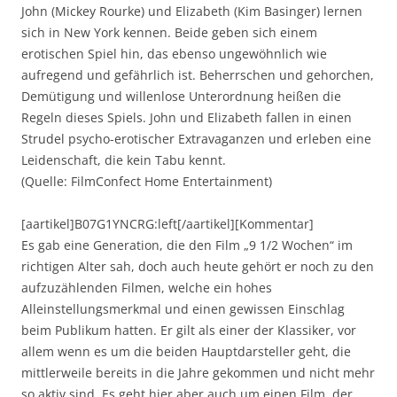
John (Mickey Rourke) und Elizabeth (Kim Basinger) lernen
sich in New York kennen. Beide geben sich einem
erotischen Spiel hin, das ebenso ungewöhnlich wie
aufregend und gefährlich ist. Beherrschen und gehorchen,
Demütigung und willenlose Unterordnung heißen die
Regeln dieses Spiels. John und Elizabeth fallen in einen
Strudel psycho-erotischer Extravaganzen und erleben eine
Leidenschaft, die kein Tabu kennt.
(Quelle: FilmConfect Home Entertainment)
[aartikel]B07G1YNCRG:left[/aartikel][Kommentar]
Es gab eine Generation, die den Film „9 1/2 Wochen“ im
richtigen Alter sah, doch auch heute gehört er noch zu den
aufzuzählenden Filmen, welche ein hohes
Alleinstellungsmerkmal und einen gewissen Einschlag
beim Publikum hatten. Er gilt als einer der Klassiker, vor
allem wenn es um die beiden Hauptdarsteller geht, die
mittlerweile bereits in die Jahre gekommen und nicht mehr
so aktiv sind. Es geht hier aber auch um einen Film, der