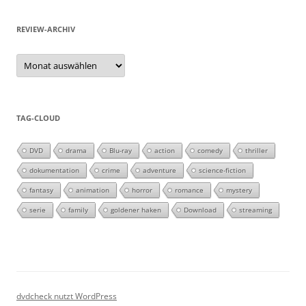
REVIEW-ARCHIV
Review-
Archiv
TAG-CLOUD
DVD
drama
Blu-ray
action
comedy
thriller
dokumentation
crime
adventure
science-fiction
fantasy
animation
horror
romance
mystery
serie
family
goldener haken
Download
streaming
dvdcheck nutzt WordPress