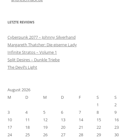
LETZTE REVIEWS
Cyberpunk 2077 – Johnny Silverhand
Margareth Thatcher: Die eiserne Lady
Infinite Stratos – Volume 1
Split Desires – Dunkle Triebe
The Devil’s Light
August 2026
M
D
M
D
F
S
S
1
2
3
4
5
6
7
8
9
10
11
12
13
14
15
16
17
18
19
20
21
22
23
24
25
26
27
28
29
30