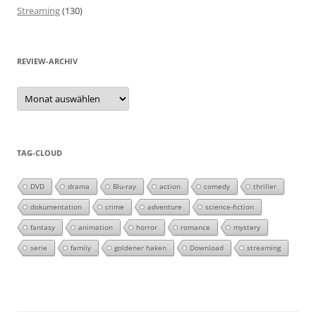
Streaming
(130)
REVIEW-ARCHIV
Review-
Archiv
TAG-CLOUD
DVD
drama
Blu-ray
action
comedy
thriller
dokumentation
crime
adventure
science-fiction
fantasy
animation
horror
romance
mystery
serie
family
goldener haken
Download
streaming