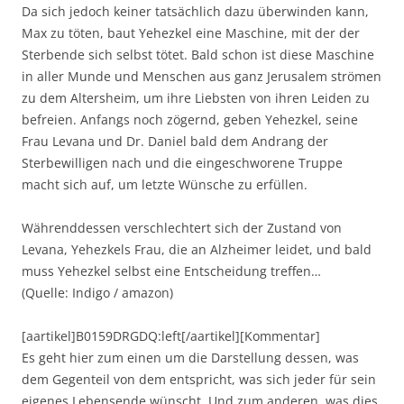
Da sich jedoch keiner tatsächlich dazu überwinden kann,
Max zu töten, baut Yehezkel eine Maschine, mit der der
Sterbende sich selbst tötet. Bald schon ist diese Maschine
in aller Munde und Menschen aus ganz Jerusalem strömen
zu dem Altersheim, um ihre Liebsten von ihren Leiden zu
befreien. Anfangs noch zögernd, geben Yehezkel, seine
Frau Levana und Dr. Daniel bald dem Andrang der
Sterbewilligen nach und die eingeschworene Truppe
macht sich auf, um letzte Wünsche zu erfüllen.
Währenddessen verschlechtert sich der Zustand von
Levana, Yehezkels Frau, die an Alzheimer leidet, und bald
muss Yehezkel selbst eine Entscheidung treffen…
(Quelle: Indigo / amazon)
[aartikel]B0159DRGDQ:left[/aartikel][Kommentar]
Es geht hier zum einen um die Darstellung dessen, was
dem Gegenteil von dem entspricht, was sich jeder für sein
eigenes Lebensende wünscht. Und zum anderen, was dies