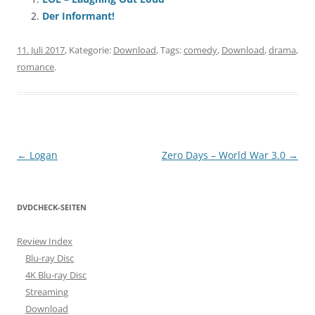
Der Informant!
11. Juli 2017
, Kategorie:
Download
, Tags:
comedy
,
Download
,
drama
,
romance
.
Beitragsnavigation
←
Logan
Zero Days – World War 3.0
→
DVDCHECK-SEITEN
Review Index
Blu-ray Disc
4K Blu-ray Disc
Streaming
Download