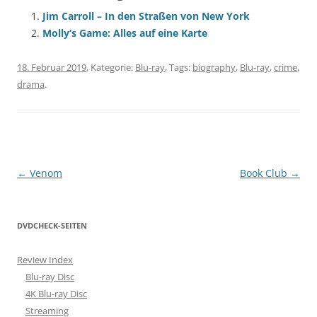
Jim Carroll – In den Straßen von New York
Molly‘s Game: Alles auf eine Karte
18. Februar 2019
, Kategorie:
Blu-ray
, Tags:
biography
,
Blu-ray
,
crime
,
drama
.
Beitragsnavigation
←
Venom
Book Club
→
DVDCHECK-SEITEN
Review Index
Blu-ray Disc
4K Blu-ray Disc
Streaming