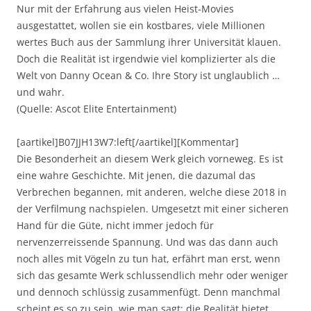
Nur mit der Erfahrung aus vielen Heist-Movies
ausgestattet, wollen sie ein kostbares, viele Millionen
wertes Buch aus der Sammlung ihrer Universität klauen.
Doch die Realität ist irgendwie viel komplizierter als die
Welt von Danny Ocean & Co. Ihre Story ist unglaublich …
und wahr.
(Quelle: Ascot Elite Entertainment)
[aartikel]B07JJH13W7:left[/aartikel][Kommentar]
Die Besonderheit an diesem Werk gleich vorneweg. Es ist
eine wahre Geschichte. Mit jenen, die dazumal das
Verbrechen begannen, mit anderen, welche diese 2018 in
der Verfilmung nachspielen. Umgesetzt mit einer sicheren
Hand für die Güte, nicht immer jedoch für
nervenzerreissende Spannung. Und was das dann auch
noch alles mit Vögeln zu tun hat, erfährt man erst, wenn
sich das gesamte Werk schlussendlich mehr oder weniger
und dennoch schlüssig zusammenfügt. Denn manchmal
scheint es so zu sein, wie man sagt: die Realität bietet