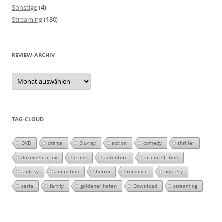
Sonstige
(4)
Streaming
(130)
REVIEW-ARCHIV
Review-
Archiv
TAG-CLOUD
DVD
drama
Blu-ray
action
comedy
thriller
dokumentation
crime
adventure
science-fiction
fantasy
animation
horror
romance
mystery
serie
family
goldener haken
Download
streaming