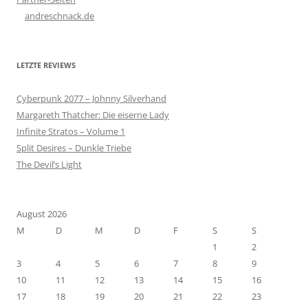
andreschnack.de
LETZTE REVIEWS
Cyberpunk 2077 – Johnny Silverhand
Margareth Thatcher: Die eiserne Lady
Infinite Stratos – Volume 1
Split Desires – Dunkle Triebe
The Devil’s Light
August 2026
M
D
M
D
F
S
S
1
2
3
4
5
6
7
8
9
10
11
12
13
14
15
16
17
18
19
20
21
22
23