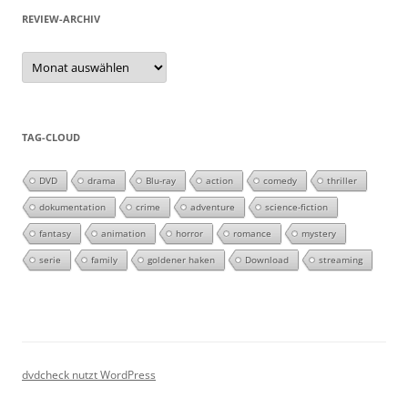
REVIEW-ARCHIV
Review-
Archiv
TAG-CLOUD
DVD
drama
Blu-ray
action
comedy
thriller
dokumentation
crime
adventure
science-fiction
fantasy
animation
horror
romance
mystery
serie
family
goldener haken
Download
streaming
dvdcheck nutzt WordPress