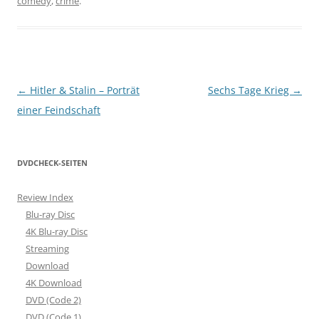
comedy
,
crime
.
Beitragsnavigation
←
Hitler & Stalin – Porträt
Sechs Tage Krieg
→
einer Feindschaft
DVDCHECK-SEITEN
Review Index
Blu-ray Disc
4K Blu-ray Disc
Streaming
Download
4K Download
DVD (Code 2)
DVD (Code 1)