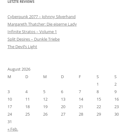
LETZTE REVIEWS
Cyberpunk 2077 – Johnny Silverhand
Margareth Thatcher: Die eiserne Lady
Infinite Stratos – Volume 1
Split Desires – Dunkle Triebe
The Devil’s Light
August 2026
M
D
M
D
F
S
S
1
2
3
4
5
6
7
8
9
10
11
12
13
14
15
16
17
18
19
20
21
22
23
24
25
26
27
28
29
30
31
« Feb.