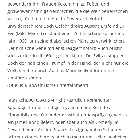
bewundern ihn, Frauen liegen ihm zu Füßen und
größenwahnsinnige Verbrecher, die die Welt beherrschen
wollen, fürchten ihn. Austin Powers ist einfach
unwiderstehlich! Doch Gefahr droht: Austins Erzfeind Dr.
Evil (Mike Myers) reist mit einer Zeitmaschine zurück ins
Jahr 1969, um seine diabolischen Pläne zu verwirklichen.
Der britische Geheimdienst reagiert sofort: Auch Austin
wird zurück in die 60er geschickt, um Dr. Evil zu stoppen.
Doch der hält einen Trumpf in der Hand, der nicht nur die
Welt, sondern auch Austins Männlichkeit für immer
zerstören könnte…
(Quelle: Kinowelt Home Entertainment)
[aartikel]B001O3AHSM:right[/aartikel][Kommentar]
Spionage-Thriller sind gern genommene Kost des
Kinopublikums. Ob in der ernsthaften Ausprägung wie es
ein James Bond liefert, oder aber auch als Comedy im
Gewand eines Austin Powers. Letztgenannten Schurken-
Schreck gibt es bereits auch in mehreren Teilen, wobei er