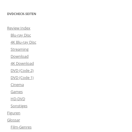
DVDCHECK-SEITEN
Review Index
Blu-ray Disc
4K Blu-ray Disc
Streaming
Download
4K Download
DVD (Code 2)
DVD (Code 1)
Cinema
Games
HD-DVD
Sonstiges
Figuren
Glossar
Film-Genres