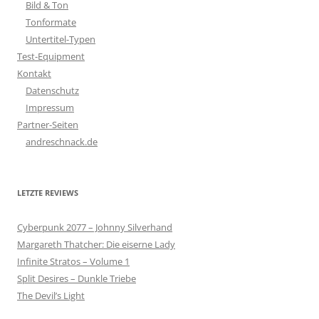
Bild & Ton
Tonformate
Untertitel-Typen
Test-Equipment
Kontakt
Datenschutz
Impressum
Partner-Seiten
andreschnack.de
LETZTE REVIEWS
Cyberpunk 2077 – Johnny Silverhand
Margareth Thatcher: Die eiserne Lady
Infinite Stratos – Volume 1
Split Desires – Dunkle Triebe
The Devil’s Light