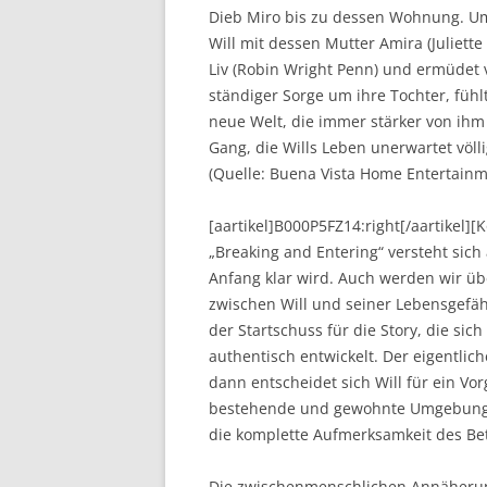
Dieb Miro bis zu dessen Wohnung. Um
Will mit dessen Mutter Amira (Juliett
Liv (Robin Wright Penn) und ermüdet
ständiger Sorge um ihre Tochter, fühl
neue Welt, die immer stärker von ihm B
Gang, die Wills Leben unerwartet völl
(Quelle: Buena Vista Home Entertainm
[aartikel]B000P5FZ14:right[/aartikel]
„Breaking and Entering“ versteht sic
Anfang klar wird. Auch werden wir übe
zwischen Will und seiner Lebensgefähr
der Startschuss für die Story, die sic
authentisch entwickelt. Der eigentli
dann entscheidet sich Will für ein V
bestehende und gewohnte Umgebung ver
die komplette Aufmerksamkeit des Betra
Die zwischenmenschlichen Annäherun