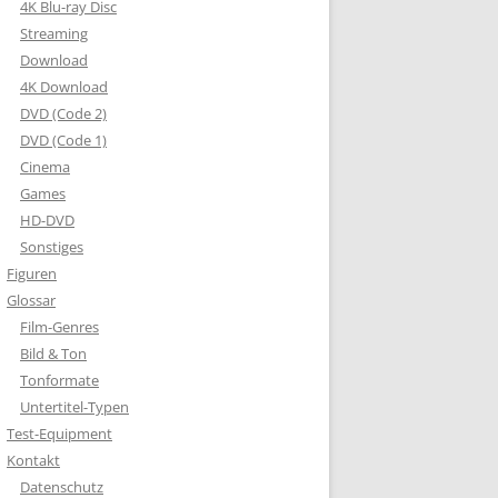
4K Blu-ray Disc
Streaming
Download
4K Download
DVD (Code 2)
DVD (Code 1)
Cinema
Games
HD-DVD
Sonstiges
Figuren
Glossar
Film-Genres
Bild & Ton
Tonformate
Untertitel-Typen
Test-Equipment
Kontakt
Datenschutz