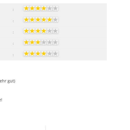
:
:
:
:
:
Sehr gut)
e!