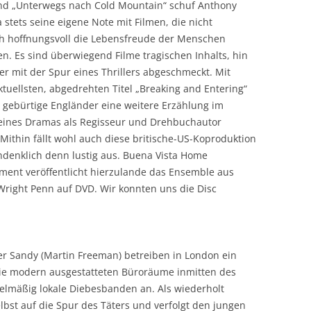
und „Unterwegs nach Cold Mountain“ schuf Anthony
 stets seine eigene Note mit Filmen, die nicht
ch hoffnungsvoll die Lebensfreude der Menschen
en. Es sind überwiegend Filme tragischen Inhalts, hin
r mit der Spur eines Thrillers abgeschmeckt. Mit
tuellsten, abgedrehten Titel „Breaking and Entering“
 gebürtige Engländer eine weitere Erzählung im
ines Dramas als Regisseur und Drehbuchautor
 Mithin fällt wohl auch diese britische-US-Koproduktion
hdenklich denn lustig aus. Buena Vista Home
ment veröffentlicht hierzulande das Ensemble aus
 Wright Penn auf DVD. Wir konnten uns die Disc
ner Sandy (Martin Freeman) betreiben in London ein
die modern ausgestatteten Büroräume inmitten des
gelmäßig lokale Diebesbanden an. Als wiederholt
elbst auf die Spur des Täters und verfolgt den jungen