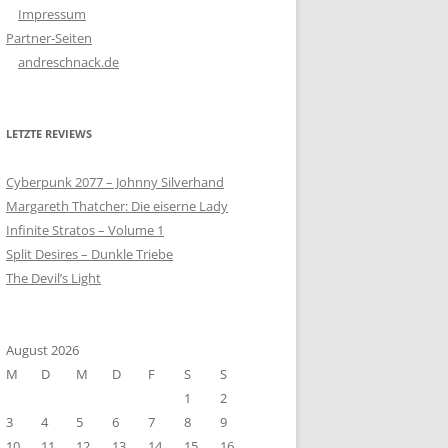
Impressum
Partner-Seiten
andreschnack.de
LETZTE REVIEWS
Cyberpunk 2077 – Johnny Silverhand
Margareth Thatcher: Die eiserne Lady
Infinite Stratos – Volume 1
Split Desires – Dunkle Triebe
The Devil’s Light
August 2026
M
D
M
D
F
S
S
1
2
3
4
5
6
7
8
9
10
11
12
13
14
15
16