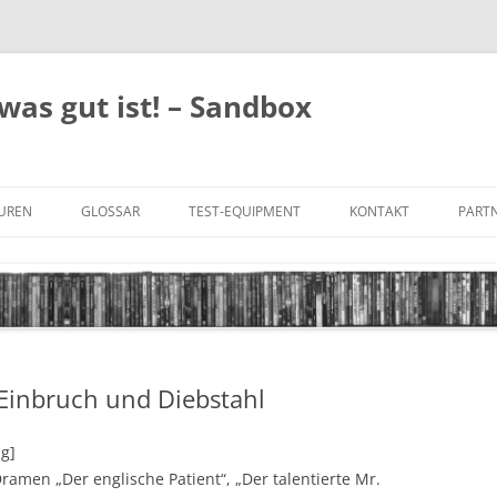
was gut ist! – Sandbox
GUREN
GLOSSAR
TEST-EQUIPMENT
KONTAKT
PARTN
FILM-GENRES
DATENSCHUTZ
AND
BILD & TON
IMPRESSUM
TONFORMATE
 Einbruch und Diebstahl
UNTERTITEL-TYPEN
ng]
ramen „Der englische Patient“, „Der talentierte Mr.