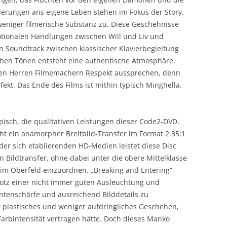
derungen ans eigene Leben stehen im Fokus der Story.
eniger filmerische Substanz zu. Diese Geschehnisse
otionalen Handlungen zwischen Will und Liv und
 Soundtrack zwischen klassischer Klavierbegleitung
en Tönen entsteht eine authentische Atmosphäre.
den Herren Filmemachern Respekt aussprechen, denn
kt. Das Ende des Films ist mithin typisch Minghella.
isch, die qualitativen Leistungen dieser Code2-DVD.
ht ein anamorpher Breitbild-Transfer im Format 2.35:1
der sich etablierenden HD-Medien leistet diese Disc
ildtransfer, ohne dabei unter die obere Mittelklasse
im Oberfeld einzuordnen. „Breaking and Entering“
otz einer nicht immer guten Ausleuchtung und
tenschärfe und ausreichend Bilddetails zu
mt plastisches und weniger aufdringliches Geschehen,
arbintensität vertragen hätte. Doch dieses Manko