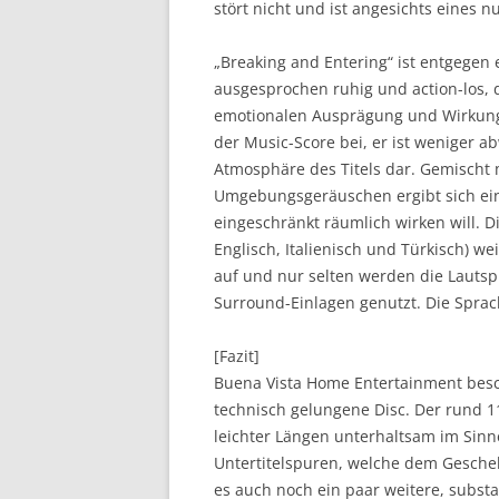
stört nicht und ist angesichts eines 
„Breaking and Entering“ ist entgegen 
ausgesprochen ruhig und action-los, 
emotionalen Ausprägung und Wirkung 
der Music-Score bei, er ist weniger a
Atmosphäre des Titels dar. Gemischt 
Umgebungsgeräuschen ergibt sich ein
eingeschränkt räumlich wirken will. D
Englisch, Italienisch und Türkisch) w
auf und nur selten werden die Lauts
Surround-Einlagen genutzt. Die Sprach
[Fazit]
Buena Vista Home Entertainment besc
technisch gelungene Disc. Der rund 11
leichter Längen unterhaltsam im Sin
Untertitelspuren, welche dem Gesche
es auch noch ein paar weitere, substan