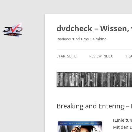
Zum
Inhalt
springen
dvdcheck – Wissen, 
Reviews rund ums Heimkino
STARTSEITE
REVIEW INDEX
FI
BLU-RAY DISC
4K BLU-RAY DISC
STREAMING
Breaking and Entering –
DOWNLOAD
4K DOWNLOAD
[Einleitu
Mit den D
DVD (CODE 2)