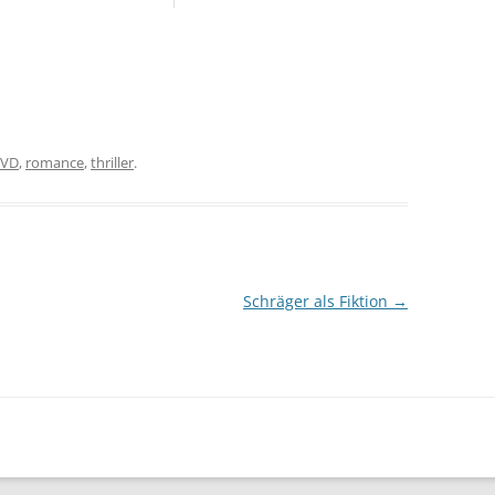
VD
,
romance
,
thriller
.
Schräger als Fiktion
→