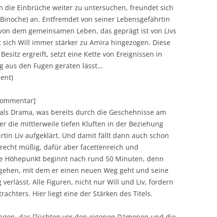
 die Einbrüche weiter zu untersuchen, freundet sich
e Binoche) an. Entfremdet von seiner Lebensgefährtin
 von dem gemeinsamen Leben, das geprägt ist von Livs
t sich Will immer stärker zu Amira hingezogen. Diese
esitz ergreift, setzt eine Kette von Ereignissen in
ig aus den Fugen geraten lässt…
ent)
[Kommentar]
h als Drama, was bereits durch die Geschehnisse am
r die mittlerweile tiefen Kluften in der Beziehung
tin Liv aufgeklärt. Und damit fällt dann auch schon
h recht müßig, dafür aber facettenreich und
che Höhepunkt beginnt nach rund 50 Minuten, denn
orgehen, mit dem er einen neuen Weg geht und seine
lässt. Alle Figuren, nicht nur Will und Liv, fordern
chters. Hier liegt eine der Stärken des Titels.
gen, das Flüchten vor den eigenen Dämonen und die