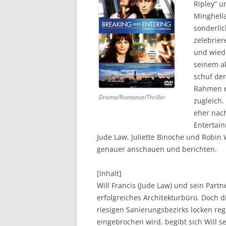
Ripley“ 
Minghella
DVD (CODE 1)
sonderli
CINEMA
zelebrier
und wiede
GAMES
seinem ak
schuf der
HD-DVD
Rahmen e
Drama/Romance/Thriller
SONSTIGES
zugleich.
eher nac
Entertain
Jude Law, Juliette Binoche und Robin
genauer anschauen und berichten.
[Inhalt]
Will Francis (Jude Law) und sein Part
erfolgreiches Architekturbüro. Doch 
riesigen Sanierungsbezirks locken re
eingebrochen wird, begibt sich Will s