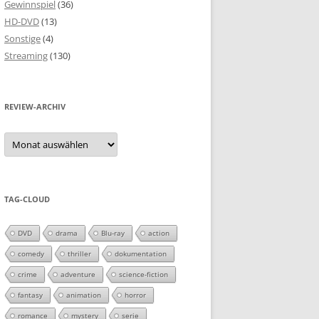
Gewinnspiel
(36)
HD-DVD
(13)
Sonstige
(4)
Streaming
(130)
REVIEW-ARCHIV
Review-
Archiv
TAG-CLOUD
DVD
drama
Blu-ray
action
comedy
thriller
dokumentation
crime
adventure
science-fiction
fantasy
animation
horror
romance
mystery
serie