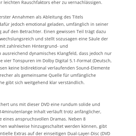
nur leichten Rauschfaktors eher zu vernachlässigen.
erster Annahmen als Ableitung des Titels
dafür jedoch emotional geladen, umfänglich in seiner
auf den Betrachter. Einen gewissen Teil trägt dazu
bwechslungsreich und stellt sozusagen eine Säule der
mit zahlreichen Hintergrund- und
 ausreichend dynamisches Klangfeld, dass jedoch nur
ie vier Tonspuren im Dolby Digital 5.1-Format (Deutsch,
eisen keine bidirektional verlaufenden Sound-Elemente
precher als gemeinsame Quelle für umfängliche
e gibt sich weitgehend klar verständlich.
hert uns mit dieser DVD eine rundum solide und
4minutenlange Inhalt verläuft trotz anfänglicher,
ne eines anspruchsvollen Dramas. Neben 8
hen wahlweise hinzugeschaltet werden können, gibt
tielle Extras auf der einseitigen Dual-Layer-Disc (DVD