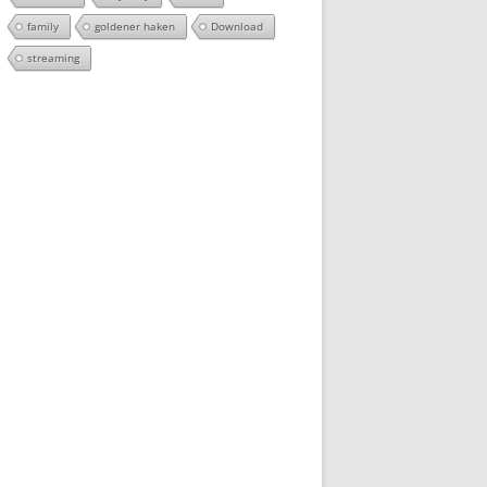
family
goldener haken
Download
streaming