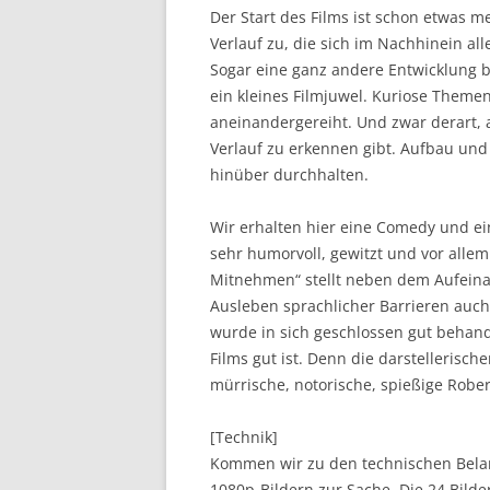
Der Start des Films ist schon etwas 
Verlauf zu, die sich im Nachhinein all
Sogar eine ganz andere Entwicklung b
ein kleines Filmjuwel. Kuriose Them
aneinandergereiht. Und zwar derart, 
Verlauf zu erkennen gibt. Aufbau und
hinüber durchhalten.
Wir erhalten hier eine Comedy und ein
sehr humorvoll, gewitzt und vor allem 
Mitnehmen“ stellt neben dem Aufeina
Ausleben sprachlicher Barrieren auch 
wurde in sich geschlossen gut behande
Films gut ist. Denn die darstellerisch
mürrische, notorische, spießige Rober
[Technik]
Kommen wir zu den technischen Belange
1080p-Bildern zur Sache. Die 24 Bilde