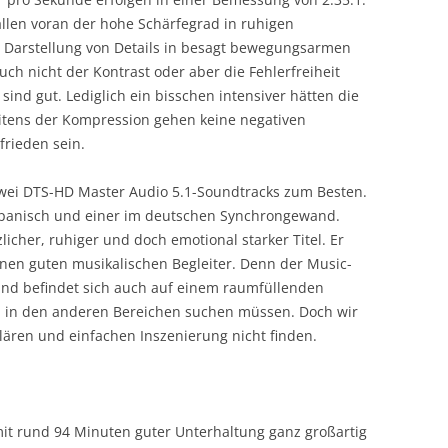
allen voran der hohe Schärfegrad in ruhigen
e Darstellung von Details in besagt bewegungsarmen
ch nicht der Kontrast oder aber die Fehlerfreiheit
sind gut. Lediglich ein bisschen intensiver hätten die
eitens der Kompression gehen keine negativen
rieden sein.
n zwei DTS-HD Master Audio 5.1-Soundtracks zum Besten.
 Spanisch und einer im deutschen Synchrongewand.
icher, ruhiger und doch emotional starker Titel. Er
nen guten musikalischen Begleiter. Denn der Music-
 und befindet sich auch auf einem raumfüllenden
ll in den anderen Bereichen suchen müssen. Doch wir
ären und einfachen Inszenierung nicht finden.
t rund 94 Minuten guter Unterhaltung ganz großartig