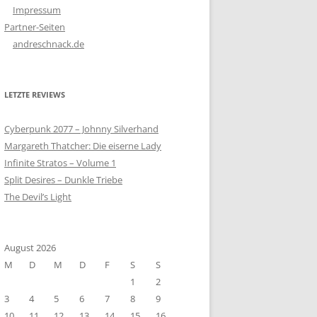
Impressum
Partner-Seiten
andreschnack.de
LETZTE REVIEWS
Cyberpunk 2077 – Johnny Silverhand
Margareth Thatcher: Die eiserne Lady
Infinite Stratos – Volume 1
Split Desires – Dunkle Triebe
The Devil’s Light
August 2026
M
D
M
D
F
S
S
1
2
3
4
5
6
7
8
9
10
11
12
13
14
15
16