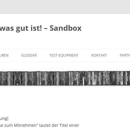
was gut ist! – Sandbox
GUREN
GLOSSAR
TEST-EQUIPMENT
KONTAKT
PARTN
FILM-GENRES
DATENSCHUTZ
AND
BILD & TON
IMPRESSUM
TONFORMATE
n
UNTERTITEL-TYPEN
tung]
e zum Mitnehmen“ lautet der Titel einer