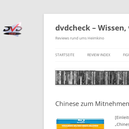
Zum
Inhalt
springen
dvdcheck – Wissen, 
Reviews rund ums Heimkino
STARTSEITE
REVIEW INDEX
FI
BLU-RAY DISC
4K BLU-RAY DISC
STREAMING
Chinese zum Mitnehme
DOWNLOAD
4K DOWNLOAD
[Einlei
„Chines
DVD (CODE 2)