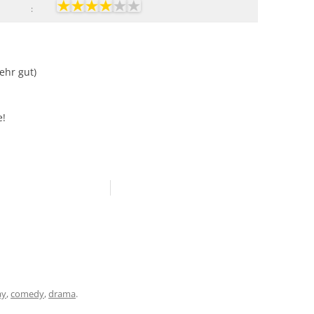
:
Sehr gut)
e!
ay
,
comedy
,
drama
.