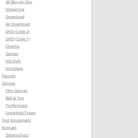
4K Blu-ray Disc
Streaming
Download
4K Download
DVD (Code 2)
DVD (Code 1)
Cinema
Games
HD-DVD
Sonstiges
Figuren
Glossar
Film-Genres
Bild & Ton
Tonformate
Untertitel-Typen
Test-Equipment
Kontakt
Datenschutz