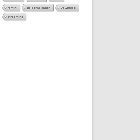
family
goldener haken
Download
streaming