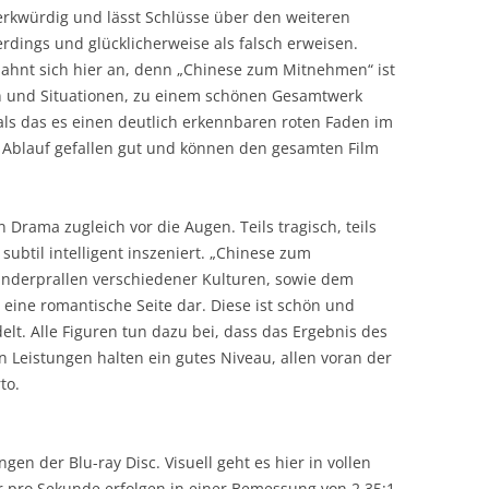
merkwürdig und lässt Schlüsse über den weiteren
erdings und glücklicherweise als falsch erweisen.
ahnt sich hier an, denn „Chinese zum Mitnehmen“ ist
en und Situationen, zu einem schönen Gesamtwerk
als das es einen deutlich erkennbaren roten Faden im
 Ablauf gefallen gut und können den gesamten Film
 Drama zugleich vor die Augen. Teils tragisch, teils
subtil intelligent inszeniert. „Chinese zum
nderprallen verschiedener Kulturen, sowie dem
eine romantische Seite dar. Diese ist schön und
lt. Alle Figuren tun dazu bei, dass das Ergebnis des
en Leistungen halten ein gutes Niveau, allen voran der
to.
n der Blu-ray Disc. Visuell geht es hier in vollen
r pro Sekunde erfolgen in einer Bemessung von 2.35:1.