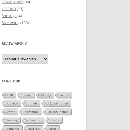
Gewinnspiel
(36)
HD-DVD
(13)
Sonstige
(4)
Streaming
(130)
REVIEW-ARCHIV
Review-
Archiv
TAG-CLOUD
DVD
drama
Blu-ray
action
comedy
thriller
dokumentation
crime
adventure
science-fiction
fantasy
animation
horror
romance
mystery
serie