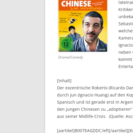
lateina
Kritike
DVD (CODE 1)
unbekan
CINEMA
Sebast
welches
GAMES
Kamera
Ignaci
HD-DVD
neben w
Drama/Comedy
SONSTIGES
kommt 
Entert
[Inhalt]
Der exzentrische Roberto (Ricardo Darí
durch Jun (Ignacio Huang) auf den Kopf
Spanisch und ist gerade erst in Arg
den jungen Chinesen zu „adoptieren“
aus seiner Midlife-Crisis. (Quelle: As
[aartikel]B007EAGDDC:left[/aartikel]