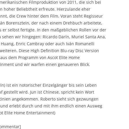
merikanischen Filmproduktion von 2011, die sich bei
rn hoher Beliebtheit erfreute. Hierzulande eher
nt, die Crew hinter dem Film. Voran steht Regisseur
ián Borensztein, der nach einem Drehbuch arbeitete,
 er selbst fertigte. In den maßgeblichen Rollen vor der
 sehen wir hingegen: Ricardo Darín, Muriel Santa Ana,
o Huang, Enric Cambray oder auch Iván Romanelli
eiteren. Diese High Definition Blu-ray Disc Version
aus dem Programm von Ascot Elite Home
ainment und wir warfen einen genaueren Blick.
n) ist ein notorischer Einzelgänger bis sein Leben
 gestellt wird. Jun ist Chinese, spricht kein Wort
entinien angekommen. Roberto sieht sich gezwungen
 und erlebt durch und mit ihm endlich einen Ausweg
cot Elite Home Entertainment)
[Kommentar]