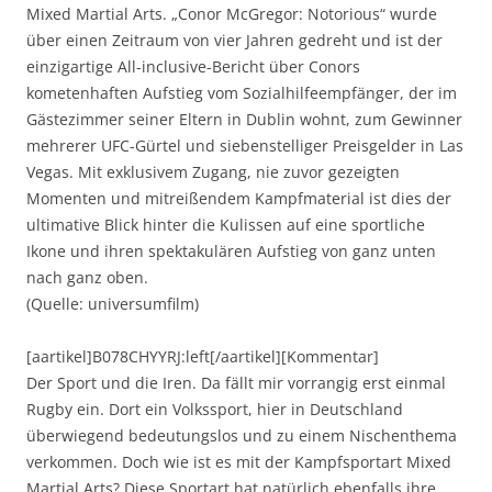
Mixed Martial Arts. „Conor McGregor: Notorious“ wurde
über einen Zeitraum von vier Jahren gedreht und ist der
einzigartige All-inclusive-Bericht über Conors
kometenhaften Aufstieg vom Sozialhilfeempfänger, der im
Gästezimmer seiner Eltern in Dublin wohnt, zum Gewinner
mehrerer UFC-Gürtel und siebenstelliger Preisgelder in Las
Vegas. Mit exklusivem Zugang, nie zuvor gezeigten
Momenten und mitreißendem Kampfmaterial ist dies der
ultimative Blick hinter die Kulissen auf eine sportliche
Ikone und ihren spektakulären Aufstieg von ganz unten
nach ganz oben.
(Quelle: universumfilm)
[aartikel]B078CHYYRJ:left[/aartikel][Kommentar]
Der Sport und die Iren. Da fällt mir vorrangig erst einmal
Rugby ein. Dort ein Volkssport, hier in Deutschland
überwiegend bedeutungslos und zu einem Nischenthema
verkommen. Doch wie ist es mit der Kampfsportart Mixed
Martial Arts? Diese Sportart hat natürlich ebenfalls ihre