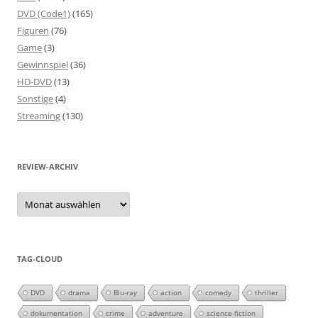
DVD (Code1)
(165)
Figuren
(76)
Game
(3)
Gewinnspiel
(36)
HD-DVD
(13)
Sonstige
(4)
Streaming
(130)
REVIEW-ARCHIV
Review-
Archiv
TAG-CLOUD
DVD
drama
Blu-ray
action
comedy
thriller
dokumentation
crime
adventure
science-fiction