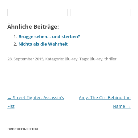
Ähnliche Beiträge:
Brügge sehen… und sterben?
Nichts als die Wahrheit
28. September 2015
, Kategorie:
Blu-ray
, Tags:
Blu-ray
,
thriller
.
Beitragsnavigation
←
Street Fighter: Assassin’s
Amy: The Girl Behind the
Fist
Name
→
DVDCHECK-SEITEN