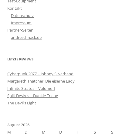
Test-Equipment
Kontakt
Datenschutz
Impressum
Partner-Seiten
andreschnack.de
LETZTE REVIEWS
Cyberpunk 2077 – Johnny Silverhand
Margareth Thatcher: Die eiserne Lady
Infinite Stratos – Volume 1
Split Desires – Dunkle Triebe
The Devil’s Light
August 2026
M
D
M
D
F
S
S