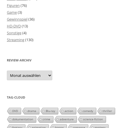
Figuren
(76)
Game
(3)
Gewinnspiel
(36)
HD-DVD
(13)
Sonstige
(4)
Streaming
(130)
REVIEW-ARCHIV
Review-
Archiv
TAG-CLOUD
DVD
drama
Blu-ray
action
comedy
thriller
dokumentation
crime
adventure
science-fiction
fantasy
animation
horror
romance
mystery