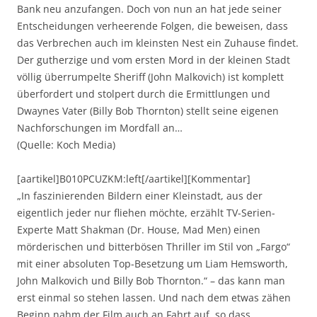
Bank neu anzufangen. Doch von nun an hat jede seiner
Entscheidungen verheerende Folgen, die beweisen, dass
das Verbrechen auch im kleinsten Nest ein Zuhause findet.
Der gutherzige und vom ersten Mord in der kleinen Stadt
völlig überrumpelte Sheriff (John Malkovich) ist komplett
überfordert und stolpert durch die Ermittlungen und
Dwaynes Vater (Billy Bob Thornton) stellt seine eigenen
Nachforschungen im Mordfall an…
(Quelle: Koch Media)
[aartikel]B010PCUZKM:left[/aartikel][Kommentar]
„In faszinierenden Bildern einer Kleinstadt, aus der
eigentlich jeder nur fliehen möchte, erzählt TV-Serien-
Experte Matt Shakman (Dr. House, Mad Men) einen
mörderischen und bitterbösen Thriller im Stil von „Fargo“
mit einer absoluten Top-Besetzung um Liam Hemsworth,
John Malkovich und Billy Bob Thornton.“ – das kann man
erst einmal so stehen lassen. Und nach dem etwas zähen
Beginn nahm der Film auch an Fahrt auf, so dass