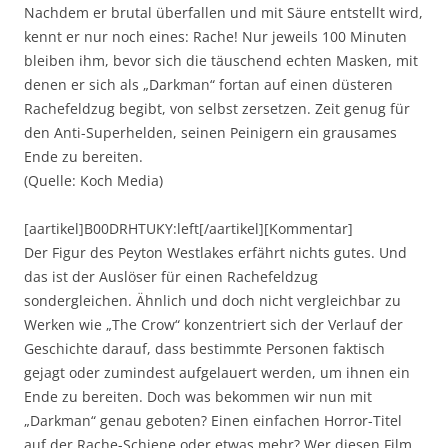
Nachdem er brutal überfallen und mit Säure entstellt wird,
kennt er nur noch eines: Rache! Nur jeweils 100 Minuten
bleiben ihm, bevor sich die täuschend echten Masken, mit
denen er sich als „Darkman“ fortan auf einen düsteren
Rachefeldzug begibt, von selbst zersetzen. Zeit genug für
den Anti-Superhelden, seinen Peinigern ein grausames
Ende zu bereiten.
(Quelle: Koch Media)
[aartikel]B00DRHTUKY:left[/aartikel][Kommentar]
Der Figur des Peyton Westlakes erfährt nichts gutes. Und
das ist der Auslöser für einen Rachefeldzug
sondergleichen. Ähnlich und doch nicht vergleichbar zu
Werken wie „The Crow“ konzentriert sich der Verlauf der
Geschichte darauf, dass bestimmte Personen faktisch
gejagt oder zumindest aufgelauert werden, um ihnen ein
Ende zu bereiten. Doch was bekommen wir nun mit
„Darkman“ genau geboten? Einen einfachen Horror-Titel
auf der Rache-Schiene oder etwas mehr? Wer diesen Film