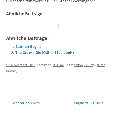
Durchschnittsbewertung:
5
/ 5. Anzahl Wertungen:
1
Ähnliche Beiträge
Ähnliche Beiträge:
Batman Begins
The Crow – Die Krähe (Steelbook)
11. November 2013
, Kategorie:
Blu-ray
, Tags:
action
,
Blu-ray
,
crime
,
fantasy
.
Beitragsnavigation
←
Generation Earth
Magic of Big Blue
→