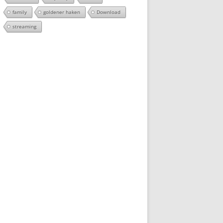
family
goldener haken
Download
streaming