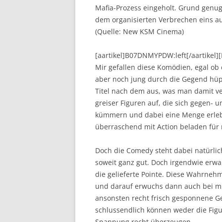
Mafia-Prozess eingeholt. Grund genug,
dem organisierten Verbrechen eins aus
(Quelle: New KSM Cinema)
[aartikel]B07DNMYPDW:left[/aartikel
Mir gefallen diese Komödien, egal ob 
aber noch jung durch die Gegend hüpfe
Titel nach dem aus, was man damit ver
greiser Figuren auf, die sich gege
kümmern und dabei eine Menge erleben
überraschend mit Action beladen für
Doch die Comedy steht dabei natürlich
soweit ganz gut. Doch irgendwie erwa
die gelieferte Pointe. Diese Wahrne
und darauf erwuchs dann auch bei mir 
ansonsten recht frisch gesponnene G
schlussendlich können weder die Fig
Spannung recht überzeugen.