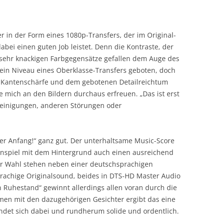
er in der Form eines 1080p-Transfers, der im Original-
dabei einen guten Job leistet. Denn die Kontraste, der
sehr knackigen Farbgegensätze gefallen dem Auge des
kein Niveau eines Oberklasse-Transfers geboten, doch
er Kantenschärfe und dem gebotenen Detailreichtum
 mich an den Bildern durchaus erfreuen. „Das ist erst
nreinigungen, anderen Störungen oder
 der Anfang!“ ganz gut. Der unterhaltsame Music-Score
spiel mit dem Hintergrund auch einen ausreichend
r Wahl stehen neben einer deutschsprachigen
rachige Originalsound, beides in DTS-HD Master Audio
on Ruhestand“ gewinnt allerdings allen voran durch die
men mit den dazugehörigen Gesichter ergibt das eine
ndet sich dabei und rundherum solide und ordentlich.