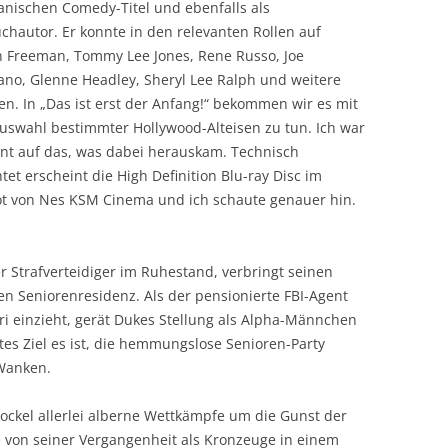
anischen Comedy-Titel und ebenfalls als
hautor. Er konnte in den relevanten Rollen auf
 Freeman, Tommy Lee Jones, Rene Russo, Joe
ano, Glenne Headley, Sheryl Lee Ralph und weitere
en. In „Das ist erst der Anfang!“ bekommen wir es mit
Auswahl bestimmter Hollywood-Alteisen zu tun. Ich war
nt auf das, was dabei herauskam. Technisch
tet erscheint die High Definition Blu-ray Disc im
t von Nes KSM Cinema und ich schaute genauer hin.
Strafverteidiger im Ruhestand, verbringt seinen
en Seniorenresidenz. Als der pensionierte FBI-Agent
pri einzieht, gerät Dukes Stellung als Alpha-Männchen
es Ziel es ist, die hemmungslose Senioren-Party
Wanken.
ckel allerlei alberne Wettkämpfe um die Gunst der
e von seiner Vergangenheit als Kronzeuge in einem