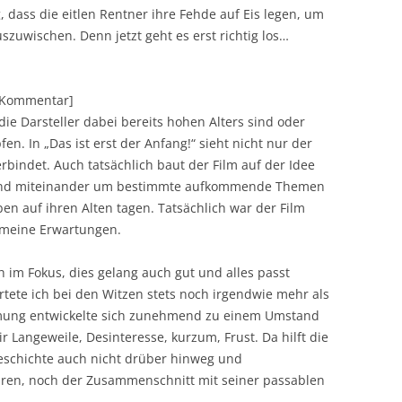
 dass die eitlen Rentner ihre Fehde auf Eis legen, um
zuwischen. Denn jetzt geht es erst richtig los…
][Kommentar]
die Darsteller dabei bereits hohen Alters sind oder
n. In „Das ist erst der Anfang!“ sieht nicht nur der
bindet. Auch tatsächlich baut der Film auf der Idee
n- und miteinander um bestimmte aufkommende Themen
 auf ihren Alten tagen. Tatsächlich war der Film
 meine Erwartungen.
 im Fokus, dies gelang auch gut und alles passt
rtete ich bei den Witzen stets noch irgendwie mehr als
hmung entwickelte sich zunehmend zu einem Umstand
Langeweile, Desinteresse, kurzum, Frust. Da hilft die
eschichte auch nicht drüber hinweg und
uren, noch der Zusammenschnitt mit seiner passablen