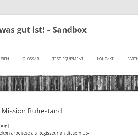
was gut ist! – Sandbox
GUREN
GLOSSAR
TEST-EQUIPMENT
KONTAKT
PARTN
FILM-GENRES
DATENSCHUTZ
AND
BILD & TON
IMPRESSUM
TONFORMATE
 – Mission Ruhestand
UNTERTITEL-TYPEN
tung]
lton arbeitete als Regisseur an diesem US-