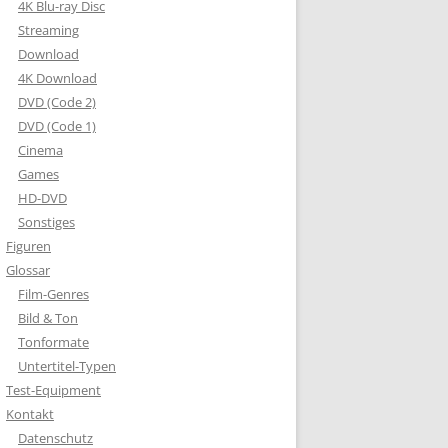
4K Blu-ray Disc
Streaming
Download
4K Download
DVD (Code 2)
DVD (Code 1)
Cinema
Games
HD-DVD
Sonstiges
Figuren
Glossar
Film-Genres
Bild & Ton
Tonformate
Untertitel-Typen
Test-Equipment
Kontakt
Datenschutz