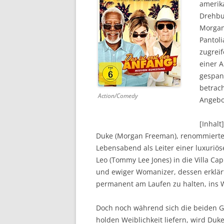
amerik
Drehbuc
DVD (CODE 1)
Morgan
CINEMA
Pantoli
zugreif
GAMES
einer 
gespan
HD-DVD
betrach
Action/Comedy
SONSTIGES
Angebo
[Inhalt]
Duke (Morgan Freeman), renommierter 
Lebensabend als Leiter einer luxuriös
Leo (Tommy Lee Jones) in die Villa Ca
und ewiger Womanizer, dessen erklärt
permanent am Laufen zu halten, ins 
Doch noch während sich die beiden Go
holden Weiblichkeit liefern, wird Duk