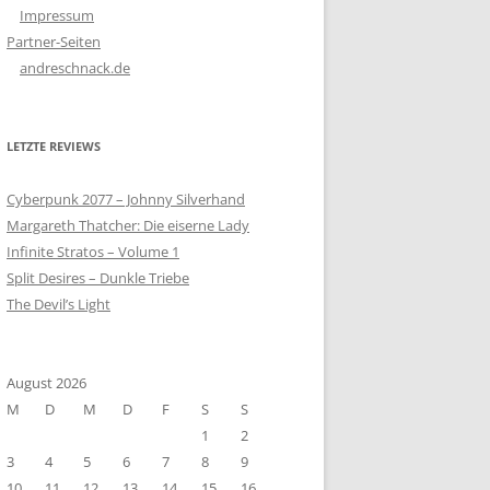
Impressum
Partner-Seiten
andreschnack.de
LETZTE REVIEWS
Cyberpunk 2077 – Johnny Silverhand
Margareth Thatcher: Die eiserne Lady
Infinite Stratos – Volume 1
Split Desires – Dunkle Triebe
The Devil’s Light
August 2026
M
D
M
D
F
S
S
1
2
3
4
5
6
7
8
9
10
11
12
13
14
15
16