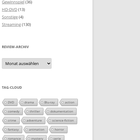
Gewinnspiel
(36)
HD-DVD
(13)
Sonstige
(4)
Streaming
(130)
REVIEW-ARCHIV
Review-
Archiv
TAG-CLOUD
DVD
drama
Blu-ray
action
comedy
thriller
dokumentation
crime
adventure
science-fiction
fantasy
animation
horror
romance
mystery
serie