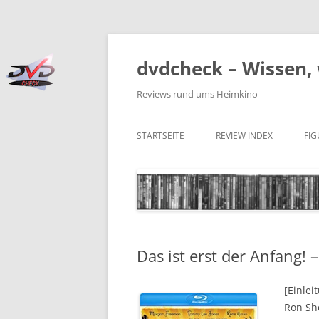
Zum
Inhalt
springen
dvdcheck – Wissen, 
Reviews rund ums Heimkino
STARTSEITE
REVIEW INDEX
FI
BLU-RAY DISC
4K BLU-RAY DISC
STREAMING
Das ist erst der Anfang!
DOWNLOAD
4K DOWNLOAD
[Einlei
Ron She
DVD (CODE 2)