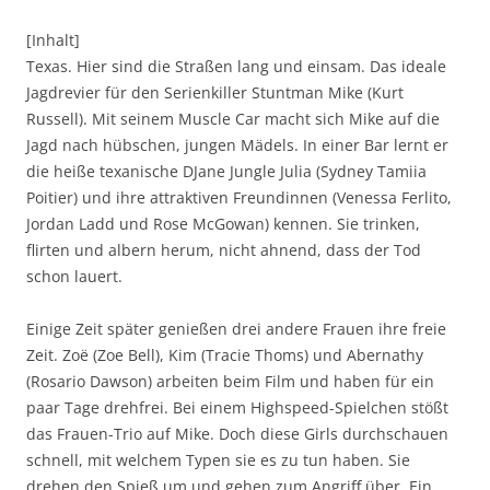
[Inhalt]
Texas. Hier sind die Straßen lang und einsam. Das ideale
Jagdrevier für den Serienkiller Stuntman Mike (Kurt
Russell). Mit seinem Muscle Car macht sich Mike auf die
Jagd nach hübschen, jungen Mädels. In einer Bar lernt er
die heiße texanische DJane Jungle Julia (Sydney Tamiia
Poitier) und ihre attraktiven Freundinnen (Venessa Ferlito,
Jordan Ladd und Rose McGowan) kennen. Sie trinken,
flirten und albern herum, nicht ahnend, dass der Tod
schon lauert.
Einige Zeit später genießen drei andere Frauen ihre freie
Zeit. Zoë (Zoe Bell), Kim (Tracie Thoms) und Abernathy
(Rosario Dawson) arbeiten beim Film und haben für ein
paar Tage drehfrei. Bei einem Highspeed-Spielchen stößt
das Frauen-Trio auf Mike. Doch diese Girls durchschauen
schnell, mit welchem Typen sie es zu tun haben. Sie
drehen den Spieß um und gehen zum Angriff über. Ein