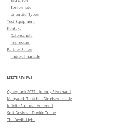
Bild & Ton
Tonformate
Untertitel-Typen
Test-Equipment
Kontakt
Datenschutz
Impressum
Partner-Seiten
andreschnack.de
LETZTE REVIEWS
Cyberpunk 2077 – Johnny Silverhand
Margareth Thatcher: Die eiserne Lady
Infinite Stratos – Volume 1
Split Desires – Dunkle Triebe
The Devil’s Light