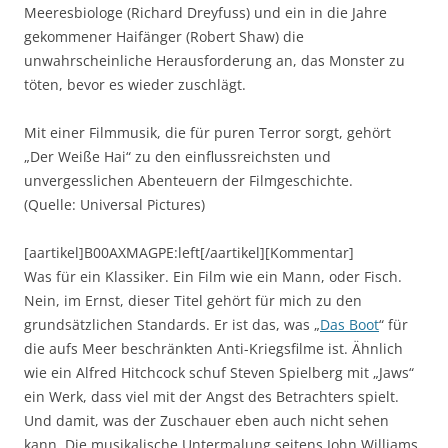
Meeresbiologe (Richard Dreyfuss) und ein in die Jahre
gekommener Haifänger (Robert Shaw) die
unwahrscheinliche Herausforderung an, das Monster zu
töten, bevor es wieder zuschlägt.
Mit einer Filmmusik, die für puren Terror sorgt, gehört
„Der Weiße Hai“ zu den einflussreichsten und
unvergesslichen Abenteuern der Filmgeschichte.
(Quelle: Universal Pictures)
[aartikel]B00AXMAGPE:left[/aartikel][Kommentar]
Was für ein Klassiker. Ein Film wie ein Mann, oder Fisch.
Nein, im Ernst, dieser Titel gehört für mich zu den
grundsätzlichen Standards. Er ist das, was „
Das Boot
“ für
die aufs Meer beschränkten Anti-Kriegsfilme ist. Ähnlich
wie ein Alfred Hitchcock schuf Steven Spielberg mit „Jaws“
ein Werk, dass viel mit der Angst des Betrachters spielt.
Und damit, was der Zuschauer eben auch nicht sehen
kann. Die musikalische Untermalung seitens John Williams