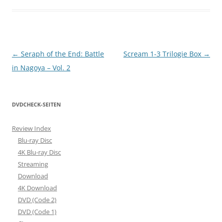
Beitragsnavigation
←
Seraph of the End: Battle
Scream 1-3 Trilogie Box
→
in Nagoya – Vol. 2
DVDCHECK-SEITEN
Review Index
Blu-ray Disc
4K Blu-ray Disc
Streaming
Download
4K Download
DVD (Code 2)
DVD (Code 1)