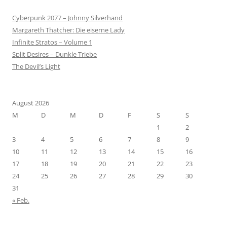
Cyberpunk 2077 – Johnny Silverhand
Margareth Thatcher: Die eiserne Lady
Infinite Stratos – Volume 1
Split Desires – Dunkle Triebe
The Devil’s Light
August 2026
M
D
M
D
F
S
S
1
2
3
4
5
6
7
8
9
10
11
12
13
14
15
16
17
18
19
20
21
22
23
24
25
26
27
28
29
30
31
« Feb.