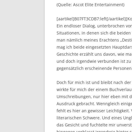
(Quelle: Ascot Elite Entertainment)
[aartikel]B07FT3CDB7:left[/aartikel][
Ein endloser Dialog, unterbrochen vo
Situationen, in denen sich die beide
man nämlich meines Erachtens „Desti
mag ich beide eingesetzten Hauptdars
Geschichte erzählt uns davon, wie ma
und doch irgendwie verbunden ist zu 
gegensätzlich erscheinende Personen
Doch für mich ist und bleibt nach der
wirkte für mich der einem Buchverlau
Umschreibungen, nur hier eben mit d
Ausdruck gebracht. Wenngleich einig
fehlt es hier an gewisser Leichtigkeit
literarischen Schwere. Und eines Ung
das Gesicht und fuchtelte mir unver
hingegen verblasst irgendwie hinter 