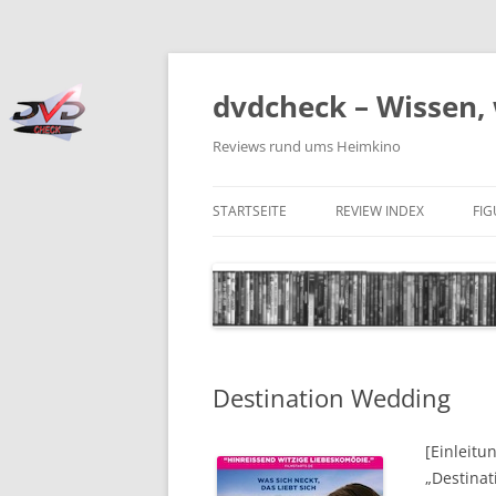
Zum
Inhalt
springen
dvdcheck – Wissen, 
Reviews rund ums Heimkino
STARTSEITE
REVIEW INDEX
FI
BLU-RAY DISC
4K BLU-RAY DISC
STREAMING
Destination Wedding
DOWNLOAD
4K DOWNLOAD
[Einleitu
„Destinat
DVD (CODE 2)