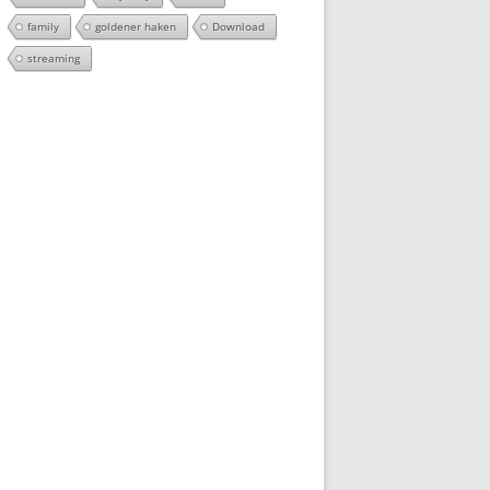
family
goldener haken
Download
streaming