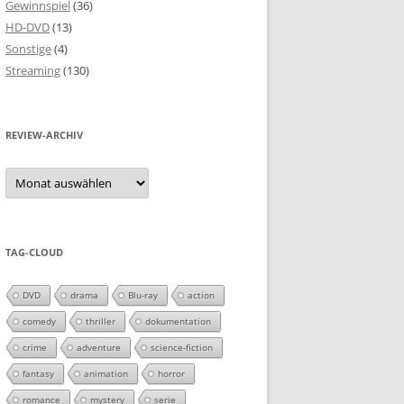
Gewinnspiel
(36)
HD-DVD
(13)
Sonstige
(4)
Streaming
(130)
REVIEW-ARCHIV
Review-
Archiv
TAG-CLOUD
DVD
drama
Blu-ray
action
comedy
thriller
dokumentation
crime
adventure
science-fiction
fantasy
animation
horror
romance
mystery
serie