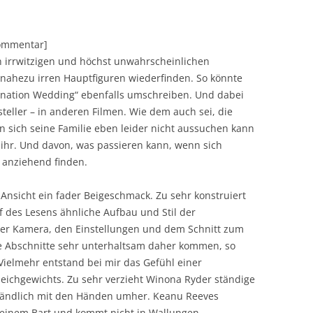
Kommentar]
n irrwitzigen und höchst unwahrscheinlichen
n nahezu irren Hauptfiguren wiederfinden. So könnte
nation Wedding“ ebenfalls umschreiben. Und dabei
teller – in anderen Filmen. Wie dem auch sei, die
n sich seine Familie eben leider nicht aussuchen kann
ihr. Und davon, was passieren kann, wenn sich
 anziehend finden.
 Ansicht ein fader Beigeschmack. Zu sehr konstruiert
f des Lesens ähnliche Aufbau und Stil der
er Kamera, den Einstellungen und dem Schnitt zum
e Abschnitte sehr unterhaltsam daher kommen, so
. Vielmehr entstand bei mir das Gefühl einer
leichgewichts. Zu sehr verzieht Winona Ryder ständige
ständlich mit den Händen umher. Keanu Reeves
seinem Bart und kommt nicht in Wallungen.