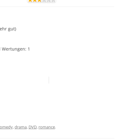
Sehr gut)
hl Wertungen:
1
comedy
,
drama
,
DVD
,
romance
.