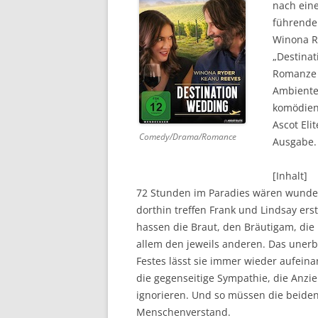
nach eine
führenden
DVD (CODE 1)
Winona Ry
CINEMA
„Destina
Romanze 
GAMES
Ambiente
komödien
HD-DVD
Ascot Eli
Comedy/Drama/Romance
SONSTIGES
Ausgabe.
[Inhalt]
72 Stunden im Paradies wären wunder
dorthin treffen Frank und Lindsay er
hassen die Braut, den Bräutigam, die H
allem den jeweils anderen. Das uner
Festes lässt sie immer wieder aufeina
die gegenseitige Sympathie, die Anzi
ignorieren. Und so müssen die beiden
Menschenverstand.