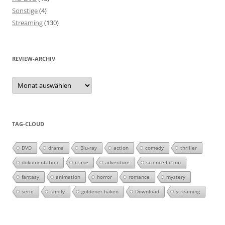
Sonstige
(4)
Streaming
(130)
REVIEW-ARCHIV
Review-
Archiv
TAG-CLOUD
DVD
drama
Blu-ray
action
comedy
thriller
dokumentation
crime
adventure
science-fiction
fantasy
animation
horror
romance
mystery
serie
family
goldener haken
Download
streaming