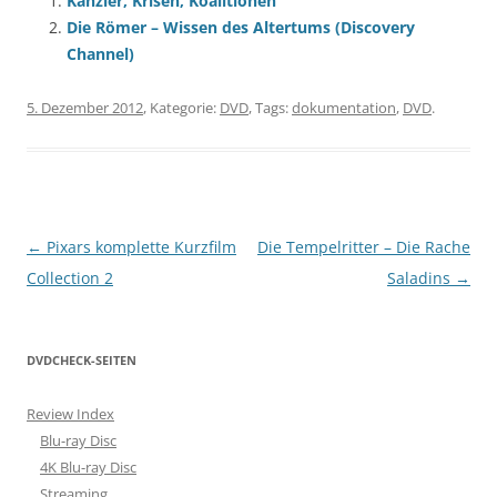
Kanzler, Krisen, Koalitionen
Die Römer – Wissen des Altertums (Discovery
Channel)
5. Dezember 2012
, Kategorie:
DVD
, Tags:
dokumentation
,
DVD
.
Beitragsnavigation
←
Pixars komplette Kurzfilm
Die Tempelritter – Die Rache
Collection 2
Saladins
→
DVDCHECK-SEITEN
Review Index
Blu-ray Disc
4K Blu-ray Disc
Streaming