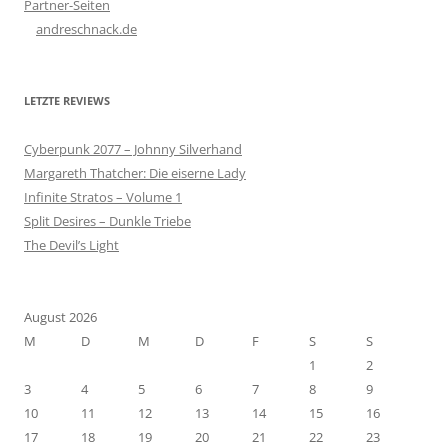
Partner-Seiten
andreschnack.de
LETZTE REVIEWS
Cyberpunk 2077 – Johnny Silverhand
Margareth Thatcher: Die eiserne Lady
Infinite Stratos – Volume 1
Split Desires – Dunkle Triebe
The Devil’s Light
August 2026
M
D
M
D
F
S
S
1
2
3
4
5
6
7
8
9
10
11
12
13
14
15
16
17
18
19
20
21
22
23