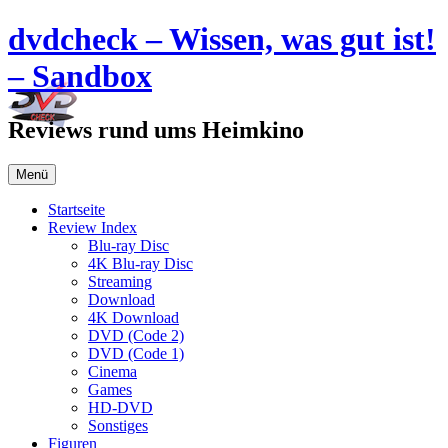
Zum
dvdcheck – Wissen, was gut ist!
Inhalt
springen
– Sandbox
Reviews rund ums Heimkino
Menü
Startseite
Review Index
Blu-ray Disc
4K Blu-ray Disc
Streaming
Download
4K Download
DVD (Code 2)
DVD (Code 1)
Cinema
Games
HD-DVD
Sonstiges
Figuren