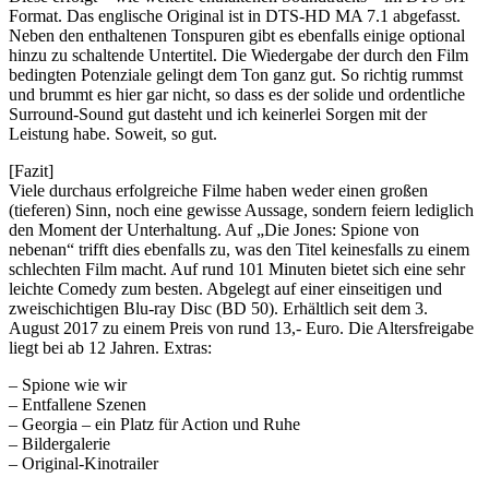
Format. Das englische Original ist in DTS-HD MA 7.1 abgefasst.
Neben den enthaltenen Tonspuren gibt es ebenfalls einige optional
hinzu zu schaltende Untertitel. Die Wiedergabe der durch den Film
bedingten Potenziale gelingt dem Ton ganz gut. So richtig rummst
und brummt es hier gar nicht, so dass es der solide und ordentliche
Surround-Sound gut dasteht und ich keinerlei Sorgen mit der
Leistung habe. Soweit, so gut.
[Fazit]
Viele durchaus erfolgreiche Filme haben weder einen großen
(tieferen) Sinn, noch eine gewisse Aussage, sondern feiern lediglich
den Moment der Unterhaltung. Auf „Die Jones: Spione von
nebenan“ trifft dies ebenfalls zu, was den Titel keinesfalls zu einem
schlechten Film macht. Auf rund 101 Minuten bietet sich eine sehr
leichte Comedy zum besten. Abgelegt auf einer einseitigen und
zweischichtigen Blu-ray Disc (BD 50). Erhältlich seit dem 3.
August 2017 zu einem Preis von rund 13,- Euro. Die Altersfreigabe
liegt bei ab 12 Jahren. Extras:
– Spione wie wir
– Entfallene Szenen
– Georgia – ein Platz für Action und Ruhe
– Bildergalerie
– Original-Kinotrailer