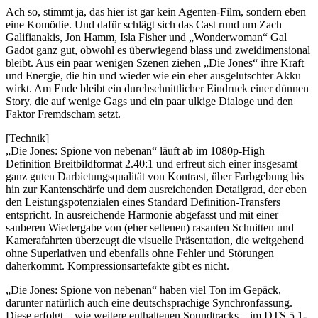
Ach so, stimmt ja, das hier ist gar kein Agenten-Film, sondern eben
eine Komödie. Und dafür schlägt sich das Cast rund um Zach
Galifianakis, Jon Hamm, Isla Fisher und „Wonderwoman“ Gal
Gadot ganz gut, obwohl es überwiegend blass und zweidimensional
bleibt. Aus ein paar wenigen Szenen ziehen „Die Jones“ ihre Kraft
und Energie, die hin und wieder wie ein eher ausgelutschter Akku
wirkt. Am Ende bleibt ein durchschnittlicher Eindruck einer dünnen
Story, die auf wenige Gags und ein paar ulkige Dialoge und den
Faktor Fremdscham setzt.
[Technik]
„Die Jones: Spione von nebenan“ läuft ab im 1080p-High
Definition Breitbildformat 2.40:1 und erfreut sich einer insgesamt
ganz guten Darbietungsqualität von Kontrast, über Farbgebung bis
hin zur Kantenschärfe und dem ausreichenden Detailgrad, der eben
den Leistungspotenzialen eines Standard Definition-Transfers
entspricht. In ausreichende Harmonie abgefasst und mit einer
sauberen Wiedergabe von (eher seltenen) rasanten Schnitten und
Kamerafahrten überzeugt die visuelle Präsentation, die weitgehend
ohne Superlativen und ebenfalls ohne Fehler und Störungen
daherkommt. Kompressionsartefakte gibt es nicht.
„Die Jones: Spione von nebenan“ haben viel Ton im Gepäck,
darunter natürlich auch eine deutschsprachige Synchronfassung.
Diese erfolgt – wie weitere enthaltenen Soundtracks – im DTS 5.1-