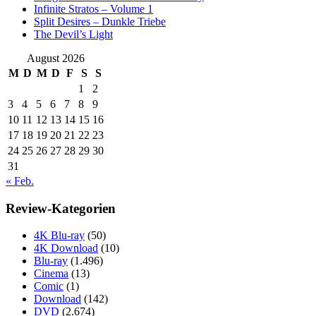
Infinite Stratos – Volume 1
Split Desires – Dunkle Triebe
The Devil’s Light
August 2026
M
D
M
D
F
S
S
1
2
3
4
5
6
7
8
9
10
11
12
13
14
15
16
17
18
19
20
21
22
23
24
25
26
27
28
29
30
31
« Feb.
Review-Kategorien
4K Blu-ray
(50)
4K Download
(10)
Blu-ray
(1.496)
Cinema
(13)
Comic
(1)
Download
(142)
DVD
(2.674)