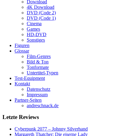
Download
4K Download
DVD (Code 2)
DVD (Code 1)
Cinema
Games
HD-DVD
Sonstiges
Figuren
Glossar
Film-Genres
Bild & Ton
Tonformate
Untertitel-Typen
Test-Equipment
Kontakt
Datenschutz
Impressum
Partner-Seiten
andreschnack.de
Letzte Reviews
Cyberpunk 2077 – Johnny Silverhand
Margareth Thatcher: Die eiserne Lady