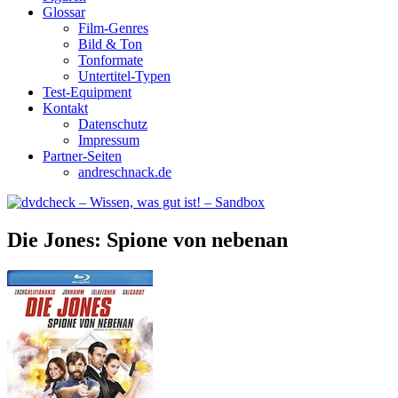
Glossar
Film-Genres
Bild & Ton
Tonformate
Untertitel-Typen
Test-Equipment
Kontakt
Datenschutz
Impressum
Partner-Seiten
andreschnack.de
Die Jones: Spione von nebenan