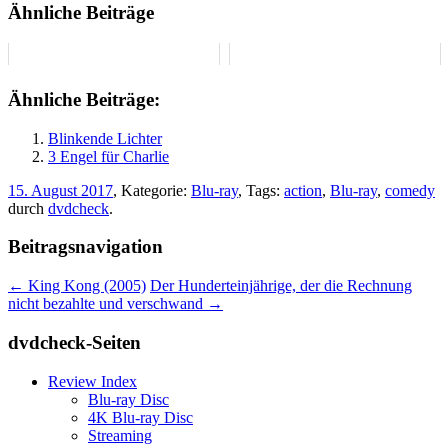
Ähnliche Beiträge
Ähnliche Beiträge:
Blinkende Lichter
3 Engel für Charlie
15. August 2017
, Kategorie:
Blu-ray
, Tags:
action
,
Blu-ray
,
comedy
durch
dvdcheck
.
Beitragsnavigation
←
King Kong (2005)
Der Hunderteinjährige, der die Rechnung
nicht bezahlte und verschwand
→
dvdcheck-Seiten
Review Index
Blu-ray Disc
4K Blu-ray Disc
Streaming