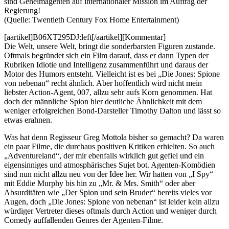
sind Geheimagenten auf internationaler Mission im Auftrag der
Regierung!
(Quelle: Twentieth Century Fox Home Entertainment)
[aartikel]B06XT295DJ:left[/aartikel][Kommentar]
Die Welt, unsere Welt, bringt die sonderbarsten Figuren zustande.
Oftmals begründet sich ein Film darauf, dass er dann Typen der
Rubriken Idiotie und Intelligenz zusammenführt und daraus der
Motor des Humors entsteht. Vielleicht ist es bei „Die Jones: Spione
von nebenan“ recht ähnlich. Aber hoffentlich wird nicht mein
liebster Action-Agent, 007, allzu sehr aufs Korn genommen. Hat
doch der männliche Spion hier deutliche Ähnlichkeit mit dem
weniger erfolgreichen Bond-Darsteller Timothy Dalton und lässt so
etwas erahnen.
Was hat denn Regisseur Greg Mottola bisher so gemacht? Da waren
ein paar Filme, die durchaus positiven Kritiken erhielten. So auch
„Adventureland“, der mir ebenfalls wirklich gut gefiel und ein
eigensinniges und atmosphärisches Sujet bot. Agenten-Komödien
sind nun nicht allzu neu von der Idee her. Wir hatten von „I Spy“
mit Eddie Murphy bis hin zu „Mr. & Mrs. Smith“ oder aber
Absurditäten wie „Der Spion und sein Bruder“ bereits vieles vor
Augen, doch „Die Jones: Spione von nebenan“ ist leider kein allzu
würdiger Vertreter dieses oftmals durch Action und weniger durch
Comedy auffallenden Genres der Agenten-Filme.