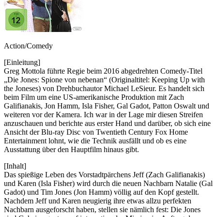
Action/Comedy
[Einleitung]
Greg Mottola führte Regie beim 2016 abgedrehten Comedy-Titel
„Die Jones: Spione von nebenan“ (Originaltitel: Keeping Up with
the Joneses) von Drehbuchautor Michael LeSieur. Es handelt sich
beim Film um eine US-amerikanische Produktion mit Zach
Galifianakis, Jon Hamm, Isla Fisher, Gal Gadot, Patton Oswalt und
weiteren vor der Kamera. Ich war in der Lage mir diesen Streifen
anzuschauen und berichte aus erster Hand und darüber, ob sich eine
Ansicht der Blu-ray Disc von Twentieth Century Fox Home
Entertainment lohnt, wie die Technik ausfällt und ob es eine
Ausstattung über den Hauptfilm hinaus gibt.
[Inhalt]
Das spießige Leben des Vorstadtpärchens Jeff (Zach Galifianakis)
und Karen (Isla Fisher) wird durch die neuen Nachbarn Natalie (Gal
Gadot) und Tim Jones (Jon Hamm) völlig auf den Kopf gestellt.
Nachdem Jeff und Karen neugierig ihre etwas allzu perfekten
Nachbarn ausgeforscht haben, stellen sie nämlich fest: Die Jones