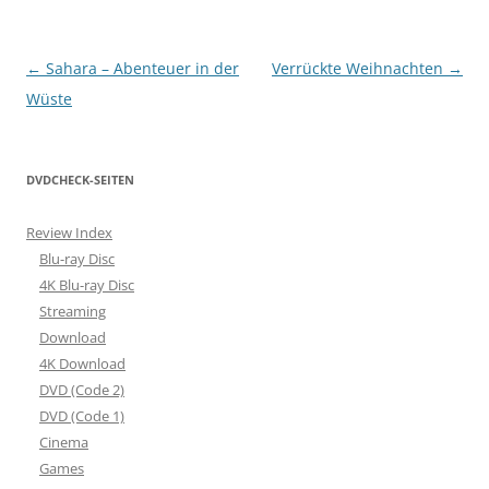
Beitragsnavigation
←
Sahara – Abenteuer in der
Verrückte Weihnachten
→
Wüste
DVDCHECK-SEITEN
Review Index
Blu-ray Disc
4K Blu-ray Disc
Streaming
Download
4K Download
DVD (Code 2)
DVD (Code 1)
Cinema
Games