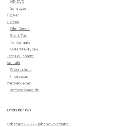
HD-DVD
Sonstiges
Figuren
Glossar
Film-Genres
Bild & Ton
Tonformate
Untertitel-Typen
Test-Equipment
Kontakt
Datenschutz
Impressum
Partner-Seiten
andreschnack.de
LETZTE REVIEWS
Cyberpunk 2077 – Johnny Silverhand