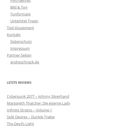
Film-Genres
Bild & Ton
Tonformate
Untertitel-Typen
Test-Equipment
Kontakt
Datenschutz
Impressum
Partner-Seiten
andreschnack.de
LETZTE REVIEWS
Cyberpunk 2077 – Johnny Silverhand
Margareth Thatcher: Die eiserne Lady
Infinite Stratos – Volume 1
Split Desires – Dunkle Triebe
The Devil’s Light