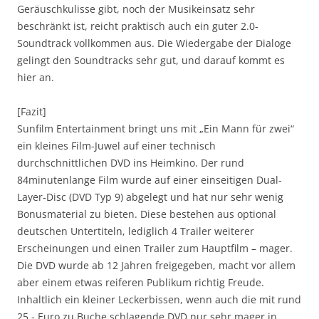
Geräuschkulisse gibt, noch der Musikeinsatz sehr
beschränkt ist, reicht praktisch auch ein guter 2.0-
Soundtrack vollkommen aus. Die Wiedergabe der Dialoge
gelingt den Soundtracks sehr gut, und darauf kommt es
hier an.
[Fazit]
Sunfilm Entertainment bringt uns mit „Ein Mann für zwei“
ein kleines Film-Juwel auf einer technisch
durchschnittlichen DVD ins Heimkino. Der rund
84minutenlange Film wurde auf einer einseitigen Dual-
Layer-Disc (DVD Typ 9) abgelegt und hat nur sehr wenig
Bonusmaterial zu bieten. Diese bestehen aus optional
deutschen Untertiteln, lediglich 4 Trailer weiterer
Erscheinungen und einen Trailer zum Hauptfilm – mager.
Die DVD wurde ab 12 Jahren freigegeben, macht vor allem
aber einem etwas reiferen Publikum richtig Freude.
Inhaltlich ein kleiner Leckerbissen, wenn auch die mit rund
25,- Euro zu Buche schlagende DVD nur sehr mager in