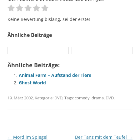
Keine Bewertung bislang, sei der erste!
Ähnliche Beiträge
Ähnliche Beiträge:
Animal Farm – Aufstand der Tiere
Ghost World
19. März 2002
, Kategorie:
DVD
, Tags:
comedy
,
drama
,
DVD
.
Beitragsnavigation
←
Mord im Spiegel
Der Tanz mit dem Teufel
→