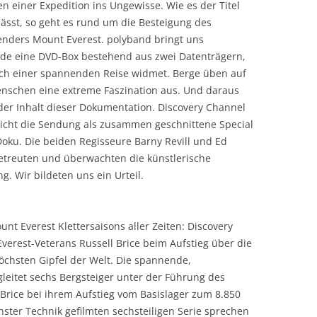
en einer Expedition ins Ungewisse. Wie es der Titel
ässt, so geht es rund um die Besteigung des
enders Mount Everest. polyband bringt uns
nde eine DVD-Box bestehend aus zwei Datenträgern,
ich einer spannenden Reise widmet. Berge üben auf
enschen eine extreme Faszination aus. Und daraus
der Inhalt dieser Dokumentation. Discovery Channel
licht die Sendung als zusammen geschnittene Special
Doku. Die beiden Regisseure Barny Revill und Ed
etreuten und überwachten die künstlerische
g. Wir bildeten uns ein Urteil.
nt Everest Klettersaisons aller Zeiten: Discovery
Everest-Veterans Russell Brice beim Aufstieg über die
höchsten Gipfel der Welt. Die spannende,
eitet sechs Bergsteiger unter der Führung des
 Brice bei ihrem Aufstieg vom Basislager zum 8.850
ster Technik gefilmten sechsteiligen Serie sprechen