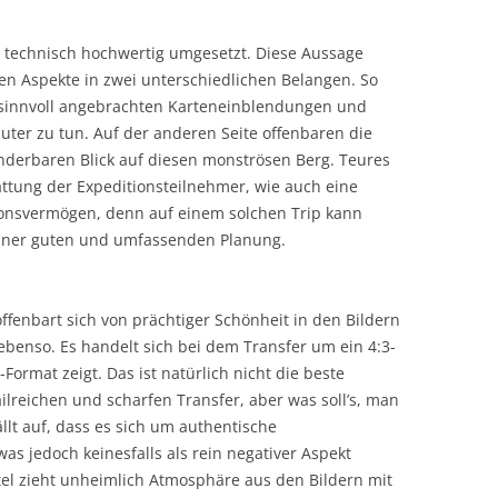
 technisch hochwertig umgesetzt. Diese Aussage
len Aspekte in zwei unterschiedlichen Belangen. So
 sinnvoll angebrachten Karteneinblendungen und
er zu tun. Auf der anderen Seite offenbaren die
erbaren Blick auf diesen monströsen Berg. Teures
ttung der Expeditionsteilnehmer, wie auch eine
ionsvermögen, denn auf einem solchen Trip kann
z einer guten und umfassenden Planung.
offenbart sich von prächtiger Schönheit in den Bildern
ebenso. Es handelt sich bei dem Transfer um ein 4:3-
x-Format zeigt. Das ist natürlich nicht die beste
ilreichen und scharfen Transfer, aber was soll’s, man
lt auf, dass es sich um authentische
 jedoch keinesfalls als rein negativer Aspekt
itel zieht unheimlich Atmosphäre aus den Bildern mit