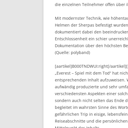
die einzelnen Teilnehmer offen über 
Mit modernster Technik, wie höhenta
Helmen der Sherpas befestigt wurden, 
dokumentiert dabei den beeindrucken
Entschlossenheit ein schier unerreich
Dokumentation über den höchsten Ber
(Quelle: polyband)
[aartikel]B000TNDWUI:right[/aartikel
„Everest – Spiel mit dem Tod“ hat nic
entsprechenden Inhalt aufzuweisen. W
aufwändig produzierte und sehr umfa
verschiedensten Aspekten einer solche
sondern auch nicht selten das Ende d
begleitet im wahrsten Sinne des Wort
gefährlichen Trip in eisige, lebensfei
Reiseabschnitte und die persönliche
Mittelpunkt des Inhalts.