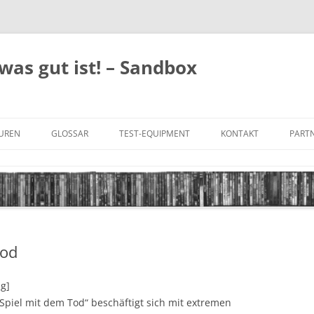
was gut ist! – Sandbox
GUREN
GLOSSAR
TEST-EQUIPMENT
KONTAKT
PARTN
FILM-GENRES
DATENSCHUTZ
AND
BILD & TON
IMPRESSUM
TONFORMATE
Tod
UNTERTITEL-TYPEN
ng]
 Spiel mit dem Tod“ beschäftigt sich mit extremen