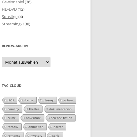
Gewinnspiel
(36)
HD-DVD
(13)
Sonstige
(4)
Streaming
(130)
REVIEW-ARCHIV
Review-
Archiv
TAG-CLOUD
DVD
drama
Blu-ray
action
comedy
thriller
dokumentation
crime
adventure
science-fiction
fantasy
animation
horror
romance
mystery
serie