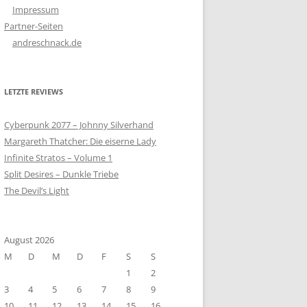
Impressum
Partner-Seiten
andreschnack.de
LETZTE REVIEWS
Cyberpunk 2077 – Johnny Silverhand
Margareth Thatcher: Die eiserne Lady
Infinite Stratos – Volume 1
Split Desires – Dunkle Triebe
The Devil’s Light
August 2026
M
D
M
D
F
S
S
1
2
3
4
5
6
7
8
9
10
11
12
13
14
15
16