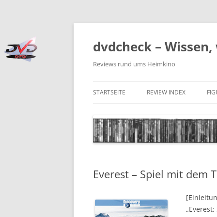
Zum
Inhalt
springen
dvdcheck – Wissen, 
Reviews rund ums Heimkino
STARTSEITE
REVIEW INDEX
FI
BLU-RAY DISC
4K BLU-RAY DISC
STREAMING
Everest – Spiel mit dem 
DOWNLOAD
4K DOWNLOAD
[Einleitu
„Everest:
DVD (CODE 2)