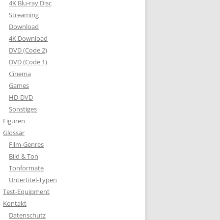
4K Blu-ray Disc
Streaming
Download
4K Download
DVD (Code 2)
DVD (Code 1)
Cinema
Games
HD-DVD
Sonstiges
Figuren
Glossar
Film-Genres
Bild & Ton
Tonformate
Untertitel-Typen
Test-Equipment
Kontakt
Datenschutz