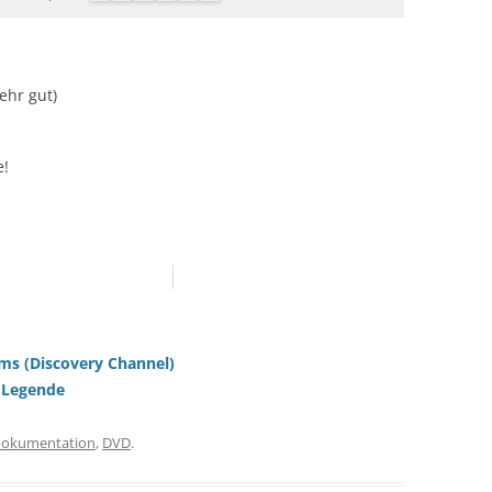
Sehr gut)
e!
ms (Discovery Channel)
 Legende
dokumentation
,
DVD
.