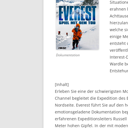
Situation
erahnen l
DVD (CODE 1)
Achttaus
CINEMA
hierzula
welche s
GAMES
einige M
entsteht 
HD-DVD
veröffent
Dokumentation
SONSTIGES
Interest-
Wardle b
Entstehun
[Inhalt]
Erleben Sie eine der schwierigsten Mou
Channel begleitet die Expedition des 
Nordseite. Everest führt Sie auf den 
emotionsgeladene Dokumentation begl
erfahrenen Expeditionsleiters Russell
Meter hohen Gipfel. In der mit modern