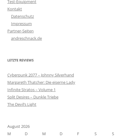
Test-Equipment
Kontakt
Datenschutz
Impressum
Partner-Seiten
andreschnack.de
LETZTE REVIEWS
Cyberpunk 2077 – Johnny Silverhand
Margareth Thatcher: Die eiserne Lady
Infinite Stratos – Volume 1
Split Desires – Dunkle Triebe
The Devil’s Light
August 2026
M
D
M
D
F
S
S