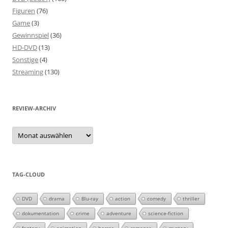
Figuren
(76)
Game
(3)
Gewinnspiel
(36)
HD-DVD
(13)
Sonstige
(4)
Streaming
(130)
REVIEW-ARCHIV
Review-
Archiv
TAG-CLOUD
DVD
drama
Blu-ray
action
comedy
thriller
dokumentation
crime
adventure
science-fiction
fantasy
animation
horror
romance
mystery