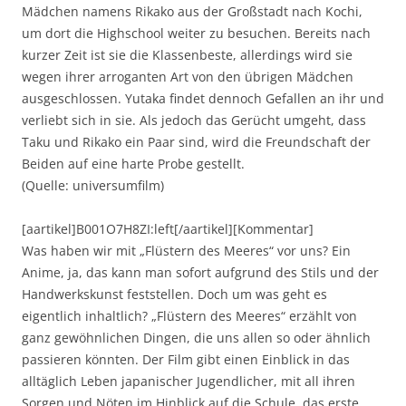
Mädchen namens Rikako aus der Großstadt nach Kochi,
um dort die Highschool weiter zu besuchen. Bereits nach
kurzer Zeit ist sie die Klassenbeste, allerdings wird sie
wegen ihrer arroganten Art von den übrigen Mädchen
ausgeschlossen. Yutaka findet dennoch Gefallen an ihr und
verliebt sich in sie. Als jedoch das Gerücht umgeht, dass
Taku und Rikako ein Paar sind, wird die Freundschaft der
Beiden auf eine harte Probe gestellt.
(Quelle: universumfilm)
[aartikel]B001O7H8ZI:left[/aartikel][Kommentar]
Was haben wir mit „Flüstern des Meeres“ vor uns? Ein
Anime, ja, das kann man sofort aufgrund des Stils und der
Handwerkskunst feststellen. Doch um was geht es
eigentlich inhaltlich? „Flüstern des Meeres“ erzählt von
ganz gewöhnlichen Dingen, die uns allen so oder ähnlich
passieren könnten. Der Film gibt einen Einblick in das
alltäglich Leben japanischer Jugendlicher, mit all ihren
Sorgen und Nöten im Hinblick auf die Schule, das erste