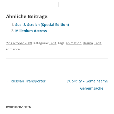
Ähnliche Beiträge:
Susi & Strolch (Special Edition)
Millenium Actress
22. Oktober 2009
, Kategorie:
DVD
, Tags:
animation
,
drama
,
DVD
,
romance
.
Beitragsnavigation
←
Russian Transporter
Duplicity – Gemeinsame
Geheimsache
→
DVDCHECK-SEITEN