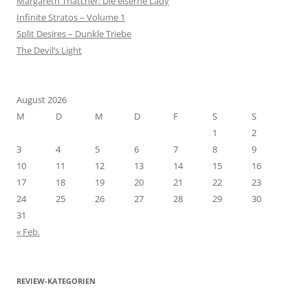
Margareth Thatcher: Die eiserne Lady
Infinite Stratos – Volume 1
Split Desires – Dunkle Triebe
The Devil’s Light
August 2026
M
D
M
D
F
S
S
1
2
3
4
5
6
7
8
9
10
11
12
13
14
15
16
17
18
19
20
21
22
23
24
25
26
27
28
29
30
31
« Feb.
REVIEW-KATEGORIEN