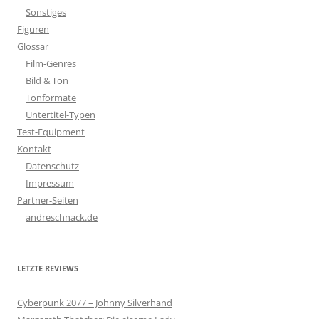
Sonstiges
Figuren
Glossar
Film-Genres
Bild & Ton
Tonformate
Untertitel-Typen
Test-Equipment
Kontakt
Datenschutz
Impressum
Partner-Seiten
andreschnack.de
LETZTE REVIEWS
Cyberpunk 2077 – Johnny Silverhand