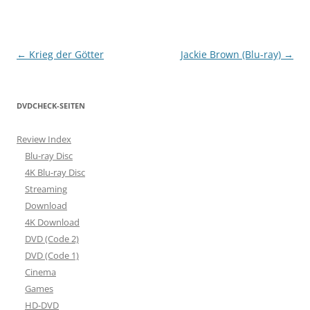
Beitragsnavigation
←
Krieg der Götter
Jackie Brown (Blu-ray)
→
DVDCHECK-SEITEN
Review Index
Blu-ray Disc
4K Blu-ray Disc
Streaming
Download
4K Download
DVD (Code 2)
DVD (Code 1)
Cinema
Games
HD-DVD