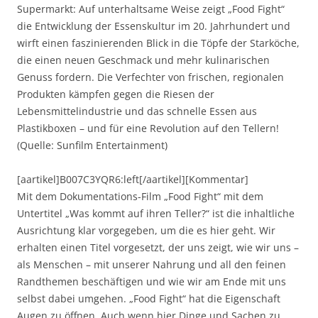
Supermarkt: Auf unterhaltsame Weise zeigt „Food Fight“
die Entwicklung der Essenskultur im 20. Jahrhundert und
wirft einen faszinierenden Blick in die Töpfe der Starköche,
die einen neuen Geschmack und mehr kulinarischen
Genuss fordern. Die Verfechter von frischen, regionalen
Produkten kämpfen gegen die Riesen der
Lebensmittelindustrie und das schnelle Essen aus
Plastikboxen – und für eine Revolution auf den Tellern!
(Quelle: Sunfilm Entertainment)
[aartikel]B007C3YQR6:left[/aartikel][Kommentar]
Mit dem Dokumentations-Film „Food Fight“ mit dem
Untertitel „Was kommt auf ihren Teller?“ ist die inhaltliche
Ausrichtung klar vorgegeben, um die es hier geht. Wir
erhalten einen Titel vorgesetzt, der uns zeigt, wie wir uns –
als Menschen – mit unserer Nahrung und all den feinen
Randthemen beschäftigen und wie wir am Ende mit uns
selbst dabei umgehen. „Food Fight“ hat die Eigenschaft
Augen zu öffnen. Auch wenn hier Dinge und Sachen zu