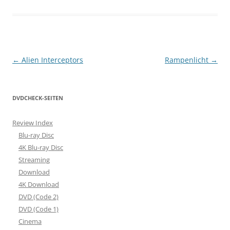
Beitragsnavigation
←
Alien Interceptors
Rampenlicht
→
DVDCHECK-SEITEN
Review Index
Blu-ray Disc
4K Blu-ray Disc
Streaming
Download
4K Download
DVD (Code 2)
DVD (Code 1)
Cinema