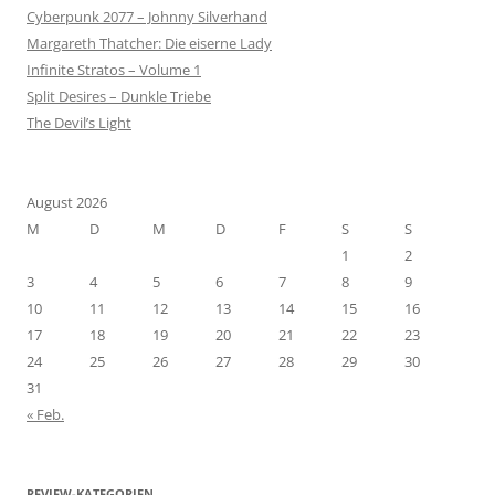
Cyberpunk 2077 – Johnny Silverhand
Margareth Thatcher: Die eiserne Lady
Infinite Stratos – Volume 1
Split Desires – Dunkle Triebe
The Devil’s Light
August 2026
M
D
M
D
F
S
S
1
2
3
4
5
6
7
8
9
10
11
12
13
14
15
16
17
18
19
20
21
22
23
24
25
26
27
28
29
30
31
« Feb.
REVIEW-KATEGORIEN