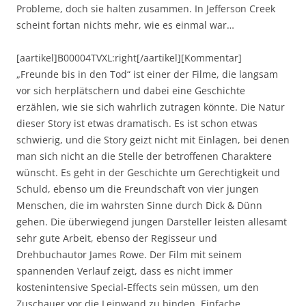
Probleme, doch sie halten zusammen. In Jefferson Creek
scheint fortan nichts mehr, wie es einmal war…
[aartikel]B00004TVXL:right[/aartikel][Kommentar]
„Freunde bis in den Tod“ ist einer der Filme, die langsam
vor sich herplätschern und dabei eine Geschichte
erzählen, wie sie sich wahrlich zutragen könnte. Die Natur
dieser Story ist etwas dramatisch. Es ist schon etwas
schwierig, und die Story geizt nicht mit Einlagen, bei denen
man sich nicht an die Stelle der betroffenen Charaktere
wünscht. Es geht in der Geschichte um Gerechtigkeit und
Schuld, ebenso um die Freundschaft von vier jungen
Menschen, die im wahrsten Sinne durch Dick & Dünn
gehen. Die überwiegend jungen Darsteller leisten allesamt
sehr gute Arbeit, ebenso der Regisseur und
Drehbuchautor James Rowe. Der Film mit seinem
spannenden Verlauf zeigt, dass es nicht immer
kostenintensive Special-Effects sein müssen, um den
Zuschauer vor die Leinwand zu binden. Einfache