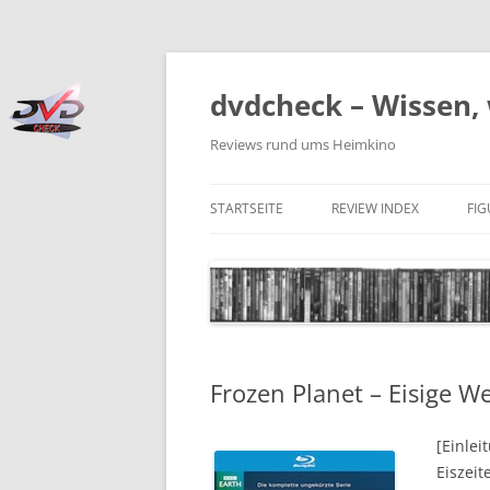
Zum
Inhalt
springen
dvdcheck – Wissen, 
Reviews rund ums Heimkino
STARTSEITE
REVIEW INDEX
FI
BLU-RAY DISC
4K BLU-RAY DISC
STREAMING
Frozen Planet – Eisige W
DOWNLOAD
4K DOWNLOAD
[Einlei
Eiszeit
DVD (CODE 2)