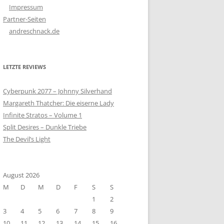
Impressum
Partner-Seiten
andreschnack.de
LETZTE REVIEWS
Cyberpunk 2077 – Johnny Silverhand
Margareth Thatcher: Die eiserne Lady
Infinite Stratos – Volume 1
Split Desires – Dunkle Triebe
The Devil’s Light
August 2026
M
D
M
D
F
S
S
1
2
3
4
5
6
7
8
9
10
11
12
13
14
15
16