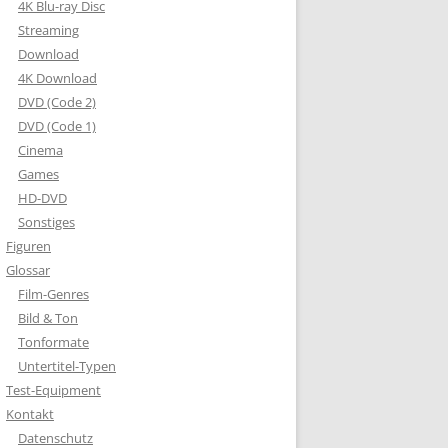
4K Blu-ray Disc
Streaming
Download
4K Download
DVD (Code 2)
DVD (Code 1)
Cinema
Games
HD-DVD
Sonstiges
Figuren
Glossar
Film-Genres
Bild & Ton
Tonformate
Untertitel-Typen
Test-Equipment
Kontakt
Datenschutz