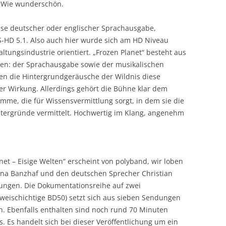
. Wie wunderschön.
ise deutscher oder englischer Sprachausgabe,
-HD 5.1. Also auch hier wurde sich am HD Niveau
tungsindustrie orientiert. „Frozen Planet“ besteht aus
en: der Sprachausgabe sowie der musikalischen
zen die Hintergrundgeräusche der Wildnis diese
er Wirkung. Allerdings gehört die Bühne klar dem
mme, die für Wissensvermittlung sorgt, in dem sie die
ntergründe vermittelt. Hochwertig im Klang, angenehm
et – Eisige Welten“ erscheint von polyband, wir loben
 Ina Banzhaf und den deutschen Sprecher Christian
stungen. Die Dokumentationsreihe auf zwei
zweischichtige BD50) setzt sich aus sieben Sendungen
. Ebenfalls enthalten sind noch rund 70 Minuten
. Es handelt sich bei dieser Veröffentlichung um ein