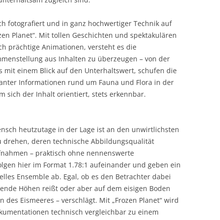
ch fotografiert und in ganz hochwertiger Technik auf
ozen Planet“. Mit tollen Geschichten und spektakulären
h prächtige Animationen, versteht es die
mmenstellung aus Inhalten zu überzeugen – von der
s mit einem Blick auf den Unterhaltswert, schufen die
nter Informationen rund um Fauna und Flora in der
m sich der Inhalt orientiert, stets erkennbar.
ensch heutzutage in der Lage ist an den unwirtlichsten
u drehen, deren technische Abbildungsqualität
ufnahmen – praktisch ohne nennenswerte
lgen hier im Format 1.78:1 aufeinander und geben ein
lles Ensemble ab. Egal, ob es den Betrachter dabei
gende Höhen reißt oder aber auf dem eisigen Boden
en des Eismeeres – verschlägt. Mit „Frozen Planet“ wird
okumentationen technisch vergleichbar zu einem