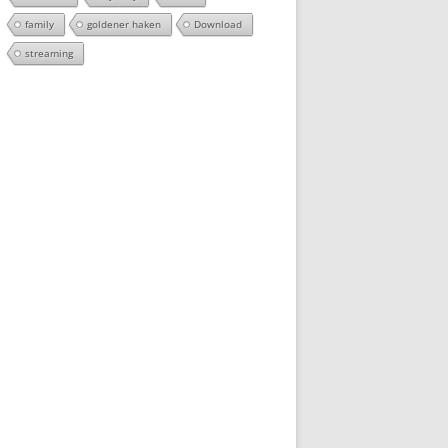
family
goldener haken
Download
streaming