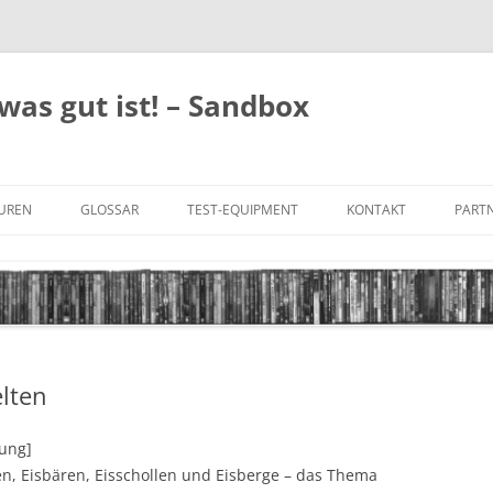
was gut ist! – Sandbox
GUREN
GLOSSAR
TEST-EQUIPMENT
KONTAKT
PARTN
FILM-GENRES
DATENSCHUTZ
AND
BILD & TON
IMPRESSUM
TONFORMATE
elten
UNTERTITEL-TYPEN
tung]
en, Eisbären, Eisschollen und Eisberge – das Thema