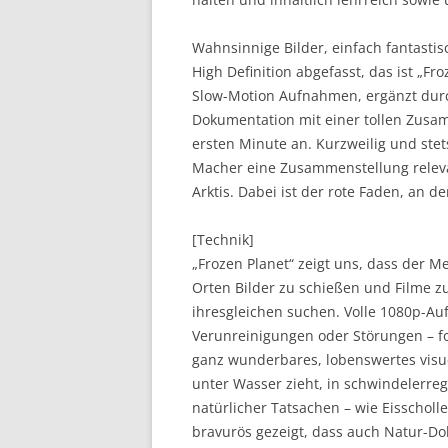
Wahnsinnige Bilder, einfach fantastis
High Definition abgefasst, das ist „Fr
Slow-Motion Aufnahmen, ergänzt durc
Dokumentation mit einer tollen Zusa
ersten Minute an. Kurzweilig und stet
Macher eine Zusammenstellung releva
Arktis. Dabei ist der rote Faden, an de
[Technik]
„Frozen Planet“ zeigt uns, dass der M
Orten Bilder zu schießen und Filme z
ihresgleichen suchen. Volle 1080p-A
Verunreinigungen oder Störungen – fo
ganz wunderbares, lobenswertes visue
unter Wasser zieht, in schwindelerre
natürlicher Tatsachen – wie Eisscholl
bravurös gezeigt, dass auch Natur-D