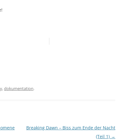
e!
ay
,
dokumentation
.
änomene
Breaking Dawn – Biss zum Ende der Nacht
(Teil 1)
→