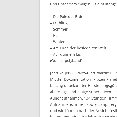
und unter dem ewigen Eis einzufange
– Die Pole der Erde
– Frühling
– Sommer
– Herbst
– Winter
– Am Ende der besiedelten Welt
– Auf dünnem Eis
(Quelle: polyband)
[aartikel]B006GZNYVA:left[/aartikel]
Mit der Dokumentation „Frozen Planet
bislang unbekannter Herstellungsgüte.
allerdings sind einige Superlativen hi
Außenaufnahmen, 134 Stunden Filmmat
Aufnahmetechniken sowie computergeste
und wir können nach der Ansicht fes
halten und inhaltlich lehrreich sowie