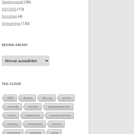
Gewinnspiel
(36)
HD-DVD
(13)
Sonstige
(4)
Streaming
(130)
REVIEW-ARCHIV
Review-
Archiv
TAG-CLOUD
DVD
drama
Blu-ray
action
comedy
thriller
dokumentation
crime
adventure
science-fiction
fantasy
animation
horror
romance
mystery
serie