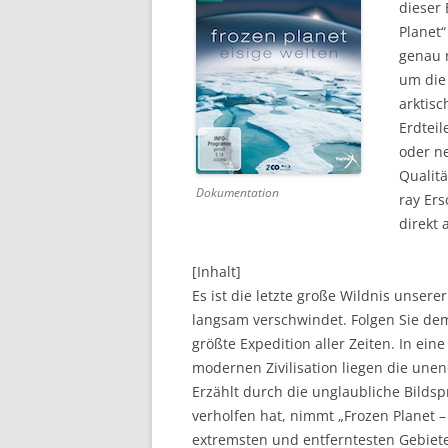
dieser 
Planet“
DVD (CODE 1)
genau 
CINEMA
um die
arktisc
GAMES
Erdteil
oder ne
HD-DVD
Qualitä
Dokumentation
SONSTIGES
ray Er
direkt 
[Inhalt]
Es ist die letzte große Wildnis unserer
langsam verschwindet. Folgen Sie dem
größte Expedition aller Zeiten. In ein
modernen Zivilisation liegen die unen
Erzählt durch die unglaubliche Bildsp
verholfen hat, nimmt „Frozen Planet –
extremsten und entferntesten Gebiet