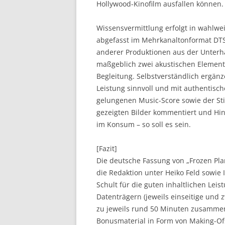
Hollywood-Kinofilm ausfallen können
Wissensvermittlung erfolgt in wahlwe
abgefasst im Mehrkanaltonformat DTS
anderer Produktionen aus der Unterhal
maßgeblich zwei akustischen Element
Begleitung. Selbstverständlich ergän
Leistung sinnvoll und mit authentisch
gelungenen Music-Score sowie der Sti
gezeigten Bilder kommentiert und Hi
im Konsum – so soll es sein.
[Fazit]
Die deutsche Fassung von „Frozen Plan
die Redaktion unter Heiko Feld sowie
Schult für die guten inhaltlichen Lei
Datenträgern (jeweils einseitige und 
zu jeweils rund 50 Minuten zusammen
Bonusmaterial in Form von Making-Ofs