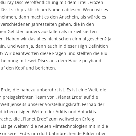
Blu-ray Disc Veröffentlichung mit dem Titel „Frozen
 lässt sich praktisch am Namen ablesen. Wenn wir es
nehmen, dann macht es den Anschein, als würde es
 verschiedenen Jahreszeiten gehen, die in den
hen Gefilden anders ausfallen als in zivilisierten
en. Haben wir das alles nicht schon einmal gesehen? Ja
in. Und wenn ja, dann auch in dieser High Definition
t? Wir beantworten diese Fragen und stellten die Blu-
scheinung mit zwei Discs aus dem Hause polyband
auf den Kopf und berichten.
 Erde, die nahezu unberührt ist. Es ist eine Welt, die
 preisgekrönten Team von „Planet Erde“ auf die
e Welt jenseits unserer Vorstellungskraft. Fernab der
dlichen eisigen Weiten der Arktis und Antarktis.
rache, die „Planet Erde“ zum weltweiten Erfolg
 Eisige Welten“ die neuen Filmtechnologien mit in die
e unserer Erde, um dort bahnbrechende Bilder über