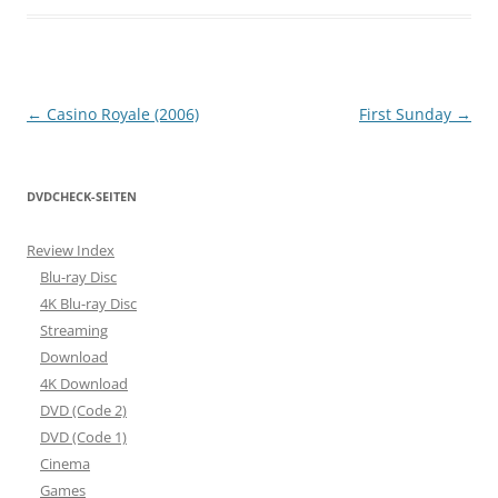
Beitragsnavigation
←
Casino Royale (2006)
First Sunday
→
DVDCHECK-SEITEN
Review Index
Blu-ray Disc
4K Blu-ray Disc
Streaming
Download
4K Download
DVD (Code 2)
DVD (Code 1)
Cinema
Games