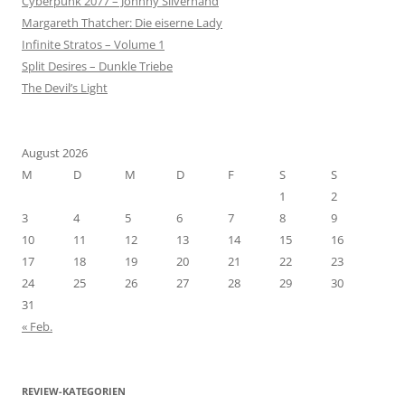
Cyberpunk 2077 – Johnny Silverhand
Margareth Thatcher: Die eiserne Lady
Infinite Stratos – Volume 1
Split Desires – Dunkle Triebe
The Devil’s Light
August 2026
M
D
M
D
F
S
S
1
2
3
4
5
6
7
8
9
10
11
12
13
14
15
16
17
18
19
20
21
22
23
24
25
26
27
28
29
30
31
« Feb.
REVIEW-KATEGORIEN