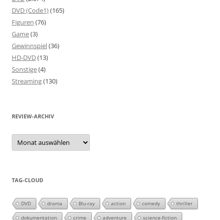
DVD (Code1)
(165)
Figuren
(76)
Game
(3)
Gewinnspiel
(36)
HD-DVD
(13)
Sonstige
(4)
Streaming
(130)
REVIEW-ARCHIV
Review-
Archiv
TAG-CLOUD
DVD
drama
Blu-ray
action
comedy
thriller
dokumentation
crime
adventure
science-fiction