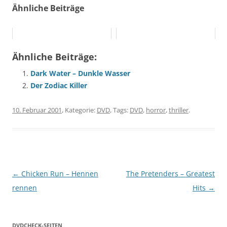
Ähnliche Beiträge
Ähnliche Beiträge:
Dark Water – Dunkle Wasser
Der Zodiac Killer
10. Februar 2001
, Kategorie:
DVD
, Tags:
DVD
,
horror
,
thriller
.
Beitragsnavigation
←
Chicken Run – Hennen
The Pretenders – Greatest
rennen
Hits
→
DVDCHECK-SEITEN