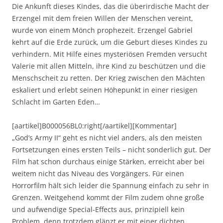
Die Ankunft dieses Kindes, das die überirdische Macht der
Erzengel mit dem freien Willen der Menschen vereint,
wurde von einem Mönch prophezeit. Erzengel Gabriel
kehrt auf die Erde zurück, um die Geburt dieses Kindes zu
verhindern. Mit Hilfe eines mysteriösen Fremden versucht
Valerie mit allen Mitteln, ihre Kind zu beschützen und die
Menschscheit zu retten. Der Krieg zwischen den Mächten
eskaliert und erlebt seinen Höhepunkt in einer riesigen
Schlacht im Garten Eden…
[aartikel]B000056BL0:right[/aartikel][Kommentar]
„God’s Army II“ geht es nicht viel anders, als den meisten
Fortsetzungen eines ersten Teils – nicht sonderlich gut. Der
Film hat schon durchaus einige Stärken, erreicht aber bei
weitem nicht das Niveau des Vorgängers. Für einen
Horrorfilm hält sich leider die Spannung einfach zu sehr in
Grenzen. Weitgehend kommt der Film zudem ohne große
und aufwendige Special-Effects aus, prinzipiell kein
Problem, denn trotzdem glänzt er mit einer dichten