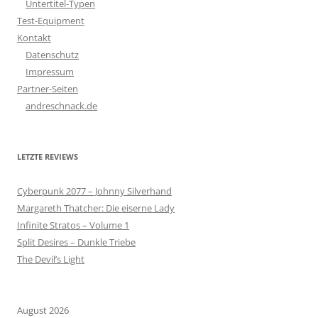
Untertitel-Typen
Test-Equipment
Kontakt
Datenschutz
Impressum
Partner-Seiten
andreschnack.de
LETZTE REVIEWS
Cyberpunk 2077 – Johnny Silverhand
Margareth Thatcher: Die eiserne Lady
Infinite Stratos – Volume 1
Split Desires – Dunkle Triebe
The Devil’s Light
August 2026