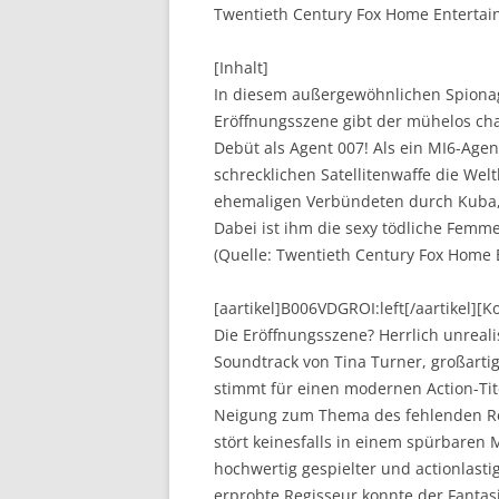
Twentieth Century Fox Home Entertain
[Inhalt]
In diesem außergewöhnlichen Spionage
Eröffnungsszene gibt der mühelos cha
Debüt als Agent 007! Als ein MI6-Agen
schrecklichen Satellitenwaffe die Wel
ehemaligen Verbündeten durch Kuba, 
Dabei ist ihm die sexy tödliche Femm
(Quelle: Twentieth Century Fox Home 
[aartikel]B006VDGROI:left[/aartikel][
Die Eröffnungsszene? Herrlich unreal
Soundtrack von Tina Turner, großart
stimmt für einen modernen Action-Tit
Neigung zum Thema des fehlenden Re
stört keinesfalls in einem spürbaren 
hochwertig gespielter und actionlasti
erprobte Regisseur konnte der Fantasie