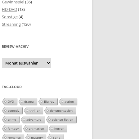
Gewinnspiel
(36)
HD-DVD
(13)
Sonstige
(4)
Streaming
(130)
REVIEW-ARCHIV
Review-
Archiv
TAG-CLOUD
DVD
drama
Blu-ray
action
comedy
thriller
dokumentation
crime
adventure
science-fiction
fantasy
animation
horror
romance
mystery
serie