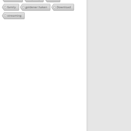
family
goldener haken
Download
streaming