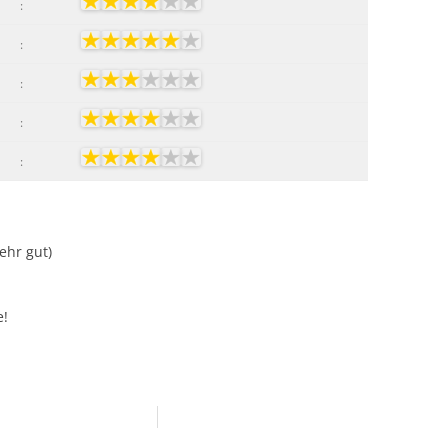
:
:
:
:
:
Sehr gut)
e!