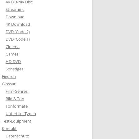
4K Blu-ray Disc
Streaming
Download
4K Download
DVD (Code 2)
DVD (Code 1)
Cinema
Games
HD-DVD
Sonstiges
Figuren
Glossar
Film-Genres
Bild & Ton
Tonformate
Untertitel-Typen
Test-Equipment
Kontakt
Datenschutz