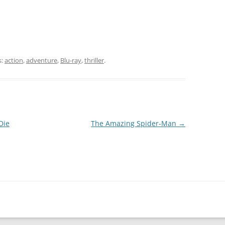
s:
action
,
adventure
,
Blu-ray
,
thriller
.
Die
The Amazing Spider-Man
→