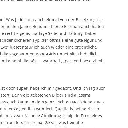
ond. Was jeder nun auch einmal von der Besetzung des
auenhelden James Bond mit Pierce Brosnan auch halten
ine recht eigene, markige Seite und Haltung. Dabei
chdenklicheren Typ, der oftmals eine gute Figur und
ye“ bietet natürlich auch wieder eine ordentliche
d die sogenannten Bond-Girls unheimlich behilflich.
e und einmal die böse – wahrhaftig passend besetzt mit
ist doch super, habe ich mir gedacht. Und ich lag auch
istert. Denn die gebotenen Bilder sind allesamt
ir uns auch kaum an dem ganz leichten Nachziehen, was
n Alters eigentlich wundert. Qualitativ befindet sich
hen Niveau. Visuelle Abbildung erfolgt in Form eines
en Transfers im Format 2.35:1, was beinahe