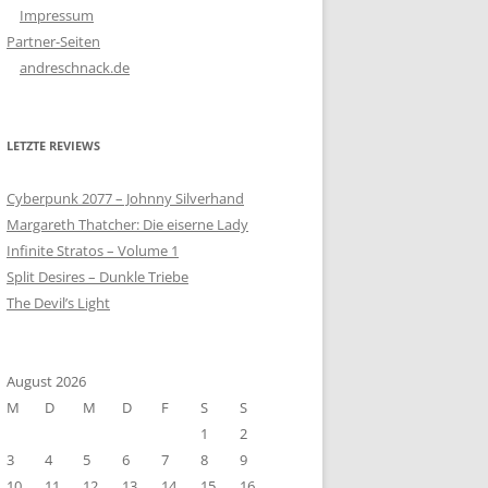
Impressum
Partner-Seiten
andreschnack.de
LETZTE REVIEWS
Cyberpunk 2077 – Johnny Silverhand
Margareth Thatcher: Die eiserne Lady
Infinite Stratos – Volume 1
Split Desires – Dunkle Triebe
The Devil’s Light
August 2026
M
D
M
D
F
S
S
1
2
3
4
5
6
7
8
9
10
11
12
13
14
15
16