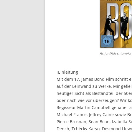
DVD (CODE 1)
CINEMA
GAMES
HD-DVD
Action/Adventure/C
SONSTIGES
[Einleitung]
Mit dem 17. James Bond Film schritt e
auf der Leinwand zu Werke. Mir gefiel
heutiger Sicht als Bestandteil der 50
oder nach wie vor überzeugen? Wir ko
Regisseur Martin Campbell genauer a
Michael France, Jeffrey Caine sowie B
Pierce Brosnan, Sean Bean, Izabella S
Dench, Tchécky Karyo, Desmond Llew