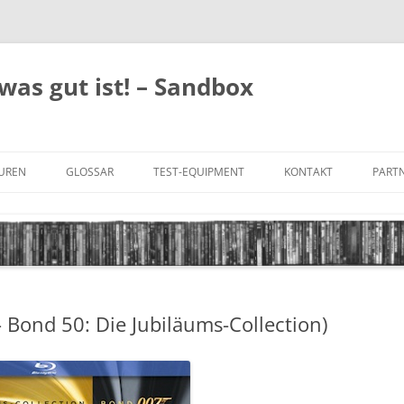
was gut ist! – Sandbox
GUREN
GLOSSAR
TEST-EQUIPMENT
KONTAKT
PARTN
FILM-GENRES
DATENSCHUTZ
AND
BILD & TON
IMPRESSUM
TONFORMATE
 Bond 50: Die Jubiläums-Collection)
UNTERTITEL-TYPEN