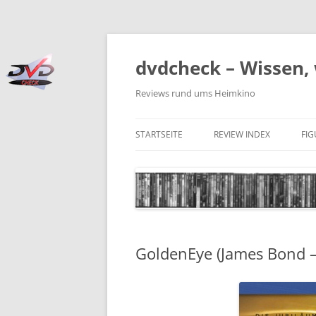
Zum
Inhalt
springen
dvdcheck – Wissen, 
Reviews rund ums Heimkino
STARTSEITE
REVIEW INDEX
FI
BLU-RAY DISC
4K BLU-RAY DISC
STREAMING
GoldenEye (James Bond –
DOWNLOAD
4K DOWNLOAD
DVD (CODE 2)