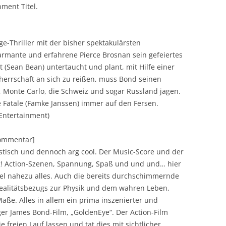
ment Titel.
-Thriller mit der bisher spektakulärsten
rmante und erfahrene Pierce Brosnan sein gefeiertes
t (Sean Bean) untertaucht und plant, mit Hilfe einer
therrschaft an sich zu reißen, muss Bond seinen
Monte Carlo, die Schweiz und sogar Russland jagen.
e Fatale (Famke Janssen) immer auf den Fersen.
Entertainment)
Kommentar]
istisch und dennoch arg cool. Der Music-Score und der
ig! Action-Szenen, Spannung, Spaß und und und… hier
el nahezu alles. Auch die bereits durchschimmernde
alitätsbezugs zur Physik und dem wahren Leben,
Maße. Alles in allem ein prima inszenierter und
ger James Bond-Film, „GoldenEye“. Der Action-Film
 freien Lauf lassen und tat dies mit sichtlicher