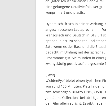
obligatorisch ist für einen Bond-Tite
eine gelungene Detailvielfalt. Der gut
komprimiert und plastisch.
Dynamisch, frisch in seiner Wirkung, 
angeschlossenen Lautsprechen im For
Französisch und Deutsch in DTS 5.1 sow
optional hinzu zu schalten und steh
Satt, wenn es der Bass und die Situat
bedacht im Umfang mit der Sprachaus
Programme gut. Sie münden in einer
zwangsläufig positiv auf die gesamte
[Fazit]
„GoldenEye“ bietet einen typischen Pi
von rund 130 Minuten. Platz finden di
zweischichtigen Blu-ray Disc (BD50). 
Jubiläums Collection“ bei ab 16 Jahre
den Film allein spricht. Es gibt nebe