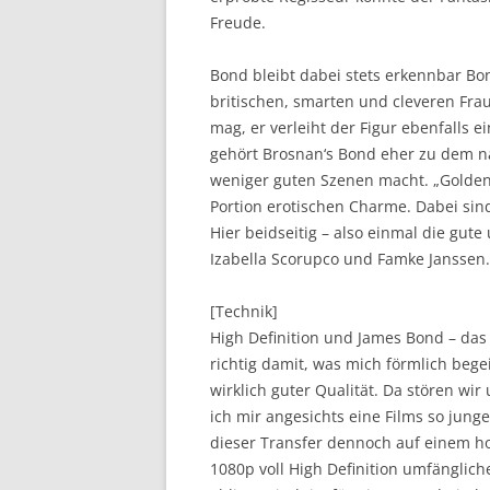
Freude.
Bond bleibt dabei stets erkennbar B
britischen, smarten und cleveren Fr
mag, er verleiht der Figur ebenfalls e
gehört Brosnan‘s Bond eher zu dem na
weniger guten Szenen macht. „GoldenE
Portion erotischen Charme. Dabei sin
Hier beidseitig – also einmal die gut
Izabella Scorupco und Famke Janssen.
[Technik]
High Definition und James Bond – das 
richtig damit, was mich förmlich bege
wirklich guter Qualität. Da stören w
ich mir angesichts eine Films so junge
dieser Transfer dennoch auf einem ho
1080p voll High Definition umfänglich