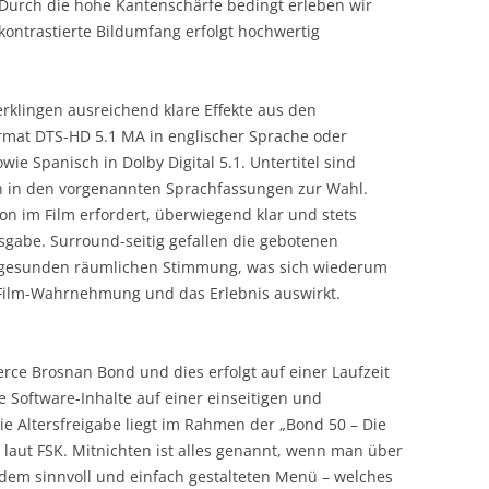
l. Durch die hohe Kantenschärfe bedingt erleben wir
 kontrastierte Bildumfang erfolgt hochwertig
erklingen ausreichend klare Effekte aus den
mat DTS-HD 5.1 MA in englischer Sprache oder
ie Spanisch in Dolby Digital 5.1. Untertitel sind
en in den vorgenannten Sprachfassungen zur Wahl.
ion im Film erfordert, überwiegend klar und stets
gabe. Surround-seitig gefallen die gebotenen
 gesunden räumlichen Stimmung, was sich wiederum
 Film-Wahrnehmung und das Erlebnis auswirkt.
erce Brosnan Bond und dies erfolgt auf einer Laufzeit
e Software-Inhalte auf einer einseitigen und
Die Altersfreigabe liegt im Rahmen der „Bond 50 – Die
n laut FSK. Mitnichten ist alles genannt, wenn man über
n dem sinnvoll und einfach gestalteten Menü – welches