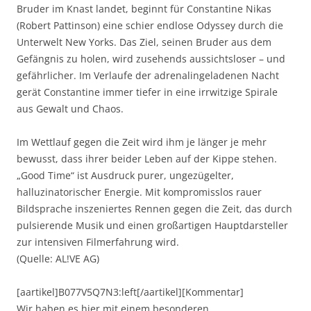
Bruder im Knast landet, beginnt für Constantine Nikas
(Robert Pattinson) eine schier endlose Odyssey durch die
Unterwelt New Yorks. Das Ziel, seinen Bruder aus dem
Gefängnis zu holen, wird zusehends aussichtsloser – und
gefährlicher. Im Verlaufe der adrenalingeladenen Nacht
gerät Constantine immer tiefer in eine irrwitzige Spirale
aus Gewalt und Chaos.
Im Wettlauf gegen die Zeit wird ihm je länger je mehr
bewusst, dass ihrer beider Leben auf der Kippe stehen.
„Good Time“ ist Ausdruck purer, ungezügelter,
halluzinatorischer Energie. Mit kompromisslos rauer
Bildsprache inszeniertes Rennen gegen die Zeit, das durch
pulsierende Musik und einen großartigen Hauptdarsteller
zur intensiven Filmerfahrung wird.
(Quelle: AL!VE AG)
[aartikel]B077V5Q7N3:left[/aartikel][Kommentar]
Wir haben es hier mit einem besonderen