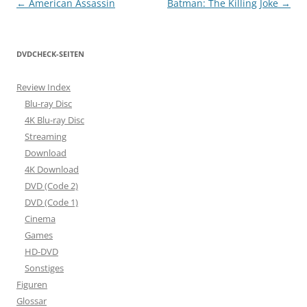
Beitragsnavigation
←
American Assassin
Batman: The Killing Joke
→
DVDCHECK-SEITEN
Review Index
Blu-ray Disc
4K Blu-ray Disc
Streaming
Download
4K Download
DVD (Code 2)
DVD (Code 1)
Cinema
Games
HD-DVD
Sonstiges
Figuren
Glossar