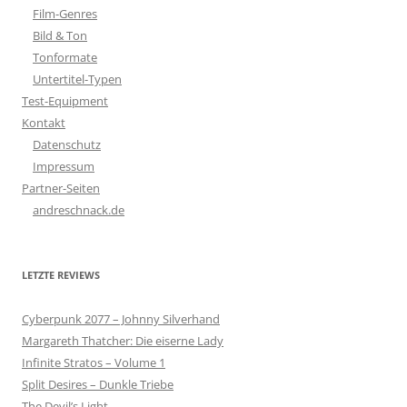
Film-Genres
Bild & Ton
Tonformate
Untertitel-Typen
Test-Equipment
Kontakt
Datenschutz
Impressum
Partner-Seiten
andreschnack.de
LETZTE REVIEWS
Cyberpunk 2077 – Johnny Silverhand
Margareth Thatcher: Die eiserne Lady
Infinite Stratos – Volume 1
Split Desires – Dunkle Triebe
The Devil’s Light