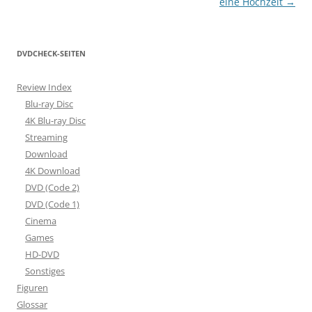
eine Hochzeit
→
DVDCHECK-SEITEN
Review Index
Blu-ray Disc
4K Blu-ray Disc
Streaming
Download
4K Download
DVD (Code 2)
DVD (Code 1)
Cinema
Games
HD-DVD
Sonstiges
Figuren
Glossar