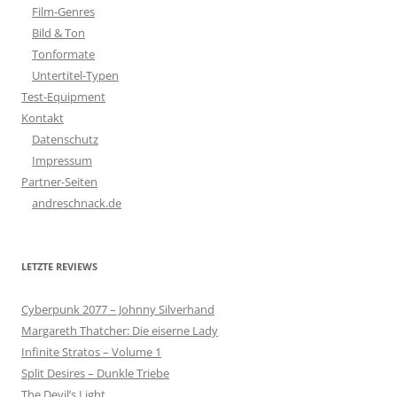
Film-Genres
Bild & Ton
Tonformate
Untertitel-Typen
Test-Equipment
Kontakt
Datenschutz
Impressum
Partner-Seiten
andreschnack.de
LETZTE REVIEWS
Cyberpunk 2077 – Johnny Silverhand
Margareth Thatcher: Die eiserne Lady
Infinite Stratos – Volume 1
Split Desires – Dunkle Triebe
The Devil’s Light