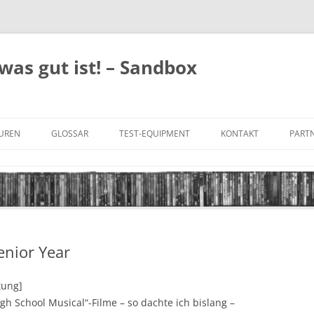
was gut ist! – Sandbox
GUREN
GLOSSAR
TEST-EQUIPMENT
KONTAKT
PARTN
FILM-GENRES
DATENSCHUTZ
AND
BILD & TON
IMPRESSUM
TONFORMATE
enior Year
UNTERTITEL-TYPEN
tung]
igh School Musical“-Filme – so dachte ich bislang –