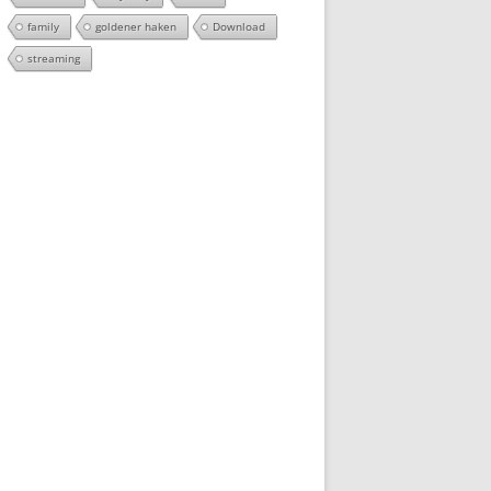
family
goldener haken
Download
streaming