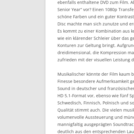
ebenfalls enthaltene DVD zum Film. Al
Senior Year“ vor? Einen 1080p Transfe
schöne Farben und ein guter Kontrast 
Disc machte man sich zunutze und err
Es kommt zu einer Kombination aus kn
wie ein klärender Schleier über das 
Konturen zur Geltung bringt. Aufgrund
dreidimensional, die Kompression ma
zufrieden mit der visuellen Leistung de
Musikalischer könnte der Film kaum b
Finesse besondere Aufmerksamkeit gebü
Sound in deutscher und französischer
HD 5.1-Format vor, ebenso wie fünf Sp
Schwedisch, Finnisch, Polnisch und s
Qualität stimmt auch. Die vielen mus
volumenvolle Aussteuerung und münd
mannigfaltig ausgeprägten Soundtrac
deutlich aus den entsprechenden Lauts