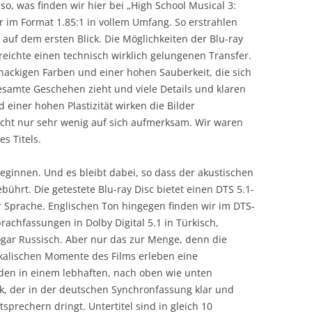
so, was finden wir hier bei „High School Musical 3:
r im Format 1.85:1 in vollem Umfang. So erstrahlen
auf dem ersten Blick. Die Möglichkeiten der Blu-ray
eichte einen technisch wirklich gelungenen Transfer.
ackigen Farben und einer hohen Sauberkeit, die sich
gesamte Geschehen zieht und viele Details und klaren
 einer hohen Plastizität wirken die Bilder
cht nur sehr wenig auf sich aufmerksam. Wir waren
s Titels.
eginnen. Und es bleibt dabei, so dass der akustischen
hrt. Die getestete Blu-ray Disc bietet einen DTS 5.1-
 Sprache. Englischen Ton hingegen finden wir im DTS-
rachfassungen in Dolby Digital 5.1 in Türkisch,
ogar Russisch. Aber nur das zur Menge, denn die
ikalischen Momente des Films erleben eine
en in einem lebhaften, nach oben wie unten
k, der in der deutschen Synchronfassung klar und
prechern dringt. Untertitel sind in gleich 10