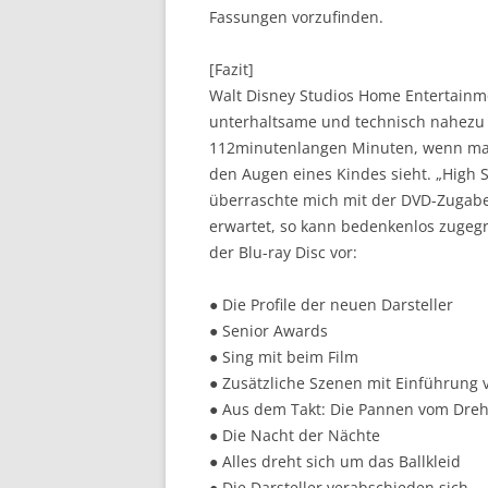
Fassungen vorzufinden.
[Fazit]
Walt Disney Studios Home Entertainme
unterhaltsame und technisch nahezu e
112minutenlangen Minuten, wenn man 
den Augen eines Kindes sieht. „High Sc
überraschte mich mit der DVD-Zugabe 
erwartet, so kann bedenkenlos zugegr
der Blu-ray Disc vor:
● Die Profile der neuen Darsteller
● Senior Awards
● Sing mit beim Film
● Zusätzliche Szenen mit Einführung
● Aus dem Takt: Die Pannen vom Dre
● Die Nacht der Nächte
● Alles dreht sich um das Ballkleid
● Die Darsteller verabschieden sich