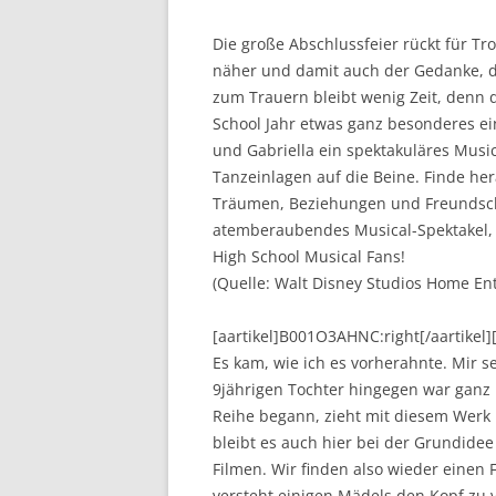
Die große Abschlussfeier rückt für Tr
näher und damit auch der Gedanke, d
zum Trauern bleibt wenig Zeit, denn di
School Jahr etwas ganz besonderes ei
und Gabriella ein spektakuläres Mus
Tanzeinlagen auf die Beine. Finde her
Träumen, Beziehungen und Freundschaf
atemberaubendes Musical-Spektakel, g
High School Musical Fans!
(Quelle: Walt Disney Studios Home En
[aartikel]B001O3AHNC:right[/aartikel
Es kam, wie ich es vorherahnte. Mir se
9jährigen Tochter hingegen war ganz 
Reihe begann, zieht mit diesem Werk r
bleibt es auch hier bei der Grundide
Filmen. Wir finden also wieder einen
versteht einigen Mädels den Kopf zu 