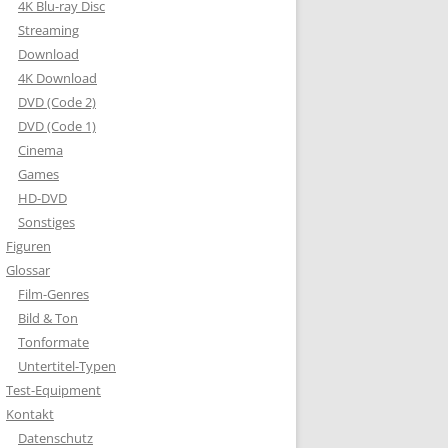
4K Blu-ray Disc
Streaming
Download
4K Download
DVD (Code 2)
DVD (Code 1)
Cinema
Games
HD-DVD
Sonstiges
Figuren
Glossar
Film-Genres
Bild & Ton
Tonformate
Untertitel-Typen
Test-Equipment
Kontakt
Datenschutz