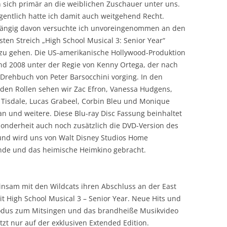
n sich primär an die weiblichen Zuschauer unter uns.
gentlich hatte ich damit auch weitgehend Recht.
ngig davon versuchte ich unvoreingenommen an den
lsten Streich „High School Musical 3: Senior Year“
zu gehen. Die US-amerikanische Hollywood-Produktion
nd 2008 unter der Regie von Kenny Ortega, der nach
Drehbuch von Peter Barsocchini vorging. In den
den Rollen sehen wir Zac Efron, Vanessa Hudgens,
 Tisdale, Lucas Grabeel, Corbin Bleu und Monique
n und weitere. Diese Blu-ray Disc Fassung beinhaltet
sonderheit auch noch zusätzlich die DVD-Version des
 und wird uns von Walt Disney Studios Home
ände und das heimische Heimkino gebracht.
nsam mit den Wildcats ihren Abschluss an der East
t High School Musical 3 – Senior Year. Neue Hits und
Modus zum Mitsingen und das brandheiße Musikvideo
tzt nur auf der exklusiven Extended Edition.