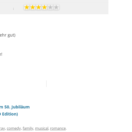
:
Sehr gut)
e!
um 50. Jubiläum
 Edition)
ray
,
comedy
,
family
,
musical
,
romance
.