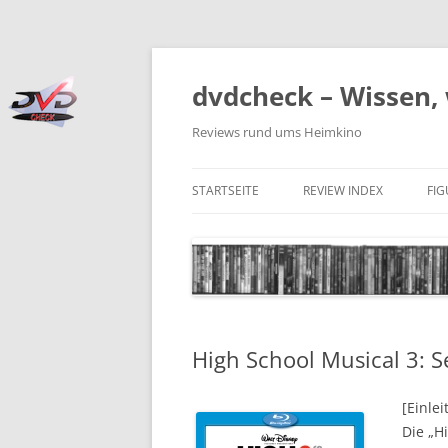
Zum
Inhalt
springen
dvdcheck – Wissen, 
Reviews rund ums Heimkino
STARTSEITE
REVIEW INDEX
FI
BLU-RAY DISC
4K BLU-RAY DISC
STREAMING
High School Musical 3: S
DOWNLOAD
4K DOWNLOAD
[Einlei
Die „H
DVD (CODE 2)