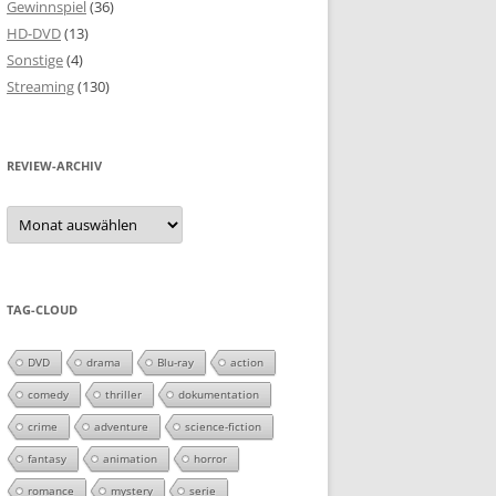
Gewinnspiel
(36)
HD-DVD
(13)
Sonstige
(4)
Streaming
(130)
REVIEW-ARCHIV
Review-
Archiv
TAG-CLOUD
DVD
drama
Blu-ray
action
comedy
thriller
dokumentation
crime
adventure
science-fiction
fantasy
animation
horror
romance
mystery
serie