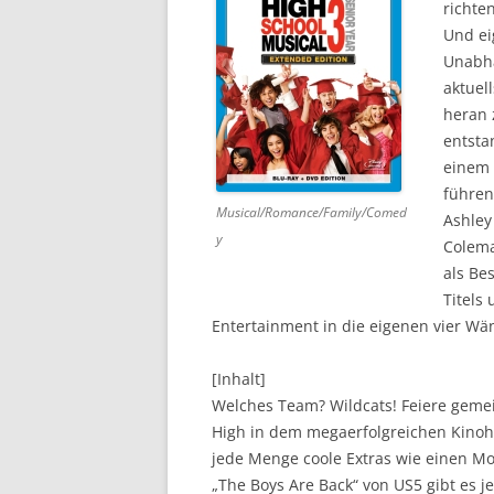
richte
Und ei
DVD (CODE 1)
Unabhä
CINEMA
aktuel
heran 
GAMES
entsta
einem 
HD-DVD
führen
Musical/Romance/Family/Comed
SONSTIGES
Ashley
y
Colema
als Be
Titels
Entertainment in die eigenen vier W
[Inhalt]
Welches Team? Wildcats! Feiere gemei
High in dem megaerfolgreichen Kinohi
jede Menge coole Extras wie einen 
„The Boys Are Back“ von US5 gibt es je