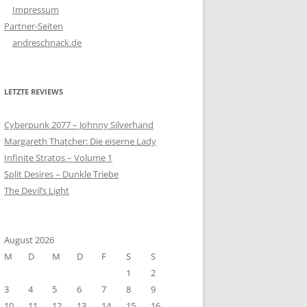
Impressum
Partner-Seiten
andreschnack.de
LETZTE REVIEWS
Cyberpunk 2077 – Johnny Silverhand
Margareth Thatcher: Die eiserne Lady
Infinite Stratos – Volume 1
Split Desires – Dunkle Triebe
The Devil’s Light
August 2026
M
D
M
D
F
S
S
1
2
3
4
5
6
7
8
9
10
11
12
13
14
15
16