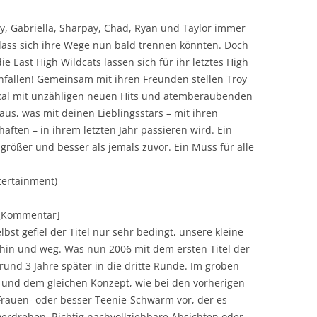
oy, Gabriella, Sharpay, Chad, Ryan und Taylor immer
ass sich ihre Wege nun bald trennen könnten. Doch
e East High Wildcats lassen sich für ihr letztes High
nfallen! Gemeinsam mit ihren Freunden stellen Troy
ical mit unzähligen neuen Hits und atemberaubenden
aus, was mit deinen Lieblingsstars – mit ihren
ten – in ihrem letzten Jahr passieren wird. Ein
rößer und besser als jemals zuvor. Ein Muss für alle
tertainment)
][Kommentar]
lbst gefiel der Titel nur sehr bedingt, unsere kleine
hin und weg. Was nun 2006 mit dem ersten Titel der
und 3 Jahre später in die dritte Runde. Im groben
e und dem gleichen Konzept, wie bei den vorherigen
 Frauen- oder besser Teenie-Schwarm vor, der es
verdrehen. Richtig nachvollziehbare Absichten oder