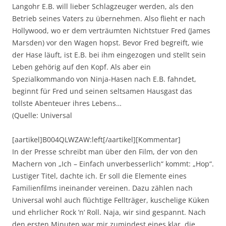
Langohr E.B. will lieber Schlagzeuger werden, als den
Betrieb seines Vaters zu übernehmen. Also flieht er nach
Hollywood, wo er dem verträumten Nichtstuer Fred (James
Marsden) vor den Wagen hopst. Bevor Fred begreift, wie
der Hase läuft, ist E.B. bei ihm eingezogen und stellt sein
Leben gehörig auf den Kopf. Als aber ein
Spezialkommando von Ninja-Hasen nach E.B. fahndet,
beginnt für Fred und seinen seltsamen Hausgast das
tollste Abenteuer ihres Lebens…
(Quelle: Universal
[aartikel]B004QLWZAW:left[/aartikel][Kommentar]
In der Presse schreibt man über den Film, der von den
Machern von „Ich – Einfach unverbesserlich“ kommt: „Hop“.
Lustiger Titel, dachte ich. Er soll die Elemente eines
Familienfilms ineinander vereinen. Dazu zählen nach
Universal wohl auch flüchtige Fellträger, kuschelige Küken
und ehrlicher Rock ’n‘ Roll. Naja, wir sind gespannt. Nach
den ersten Minuten war mir zumindest eines klar, die