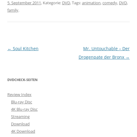
5. September 2011
, Kategorie:
DVD
, Tags:
animation
,
comedy
,
DVD
,
family
.
Beitragsnavigation
←
Soul Kitchen
Mr. Untouchable – Der
Drogenpate der Bronx
→
DVDCHECK-SEITEN
Review Index
Blu-ray Disc
4K Blu-ray Disc
Streaming
Download
4K Download