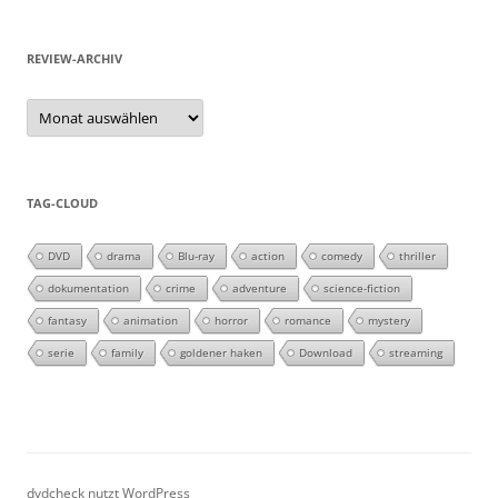
REVIEW-ARCHIV
Review-
Archiv
TAG-CLOUD
DVD
drama
Blu-ray
action
comedy
thriller
dokumentation
crime
adventure
science-fiction
fantasy
animation
horror
romance
mystery
serie
family
goldener haken
Download
streaming
dvdcheck nutzt WordPress