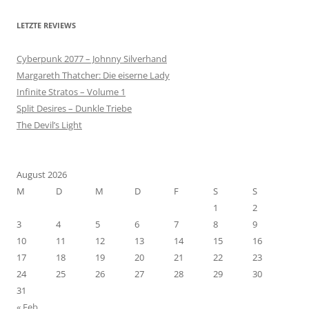
LETZTE REVIEWS
Cyberpunk 2077 – Johnny Silverhand
Margareth Thatcher: Die eiserne Lady
Infinite Stratos – Volume 1
Split Desires – Dunkle Triebe
The Devil’s Light
August 2026
M
D
M
D
F
S
S
1
2
3
4
5
6
7
8
9
10
11
12
13
14
15
16
17
18
19
20
21
22
23
24
25
26
27
28
29
30
31
« Feb.