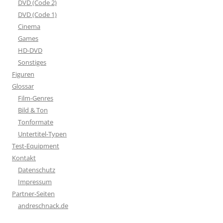
DVD (Code 2)
DVD (Code 1)
Cinema
Games
HD-DVD
Sonstiges
Figuren
Glossar
Film-Genres
Bild & Ton
Tonformate
Untertitel-Typen
Test-Equipment
Kontakt
Datenschutz
Impressum
Partner-Seiten
andreschnack.de