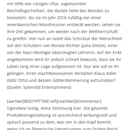
mit Hilfe von riesigen Ufos, sogenannten
Reichsflugscheiben, die dunkle Seite des Mondes zu
besiedeln. Als sie im Jahr 2018 zufällig von einer
amerikanischen Mondmission entdeckt werden, sehen sie
ihre Zeit gekommen, um wieder nach der Weltherrschaft
zu greifen. Von nun an lastet das Schicksal der Menschheit
auf den Schultern von Renate Richter (Julia Dietze), einer
von der Nazi-Ideologie überzeugten Lehrerin. Auf der Erde
angekommen wird ihr jedoch schnell bewusst, dass sie ihr
Leben lang einer Lüge aufgesessen ist. Nur wie soll es ihr
gelingen, ihren machtbesessenen Verlobten Klaus Adler
(Götz Otto) und dessen Götterdämmerung aufzuhalten?
(Quelle: Splendid Entertainment)
[aartikel]B007YPTTME:left[/aartikel][Kommentar]
Irgendwie lustig, diese Stimmung hier. Die gesamte
Produktionsgestaltung ist ausreichend wirkungsvoll und
optisch passend zu dem, was mir in den Kopf kommt,
wenn ich an filmerische Umsetzungen zum Dritten Reich