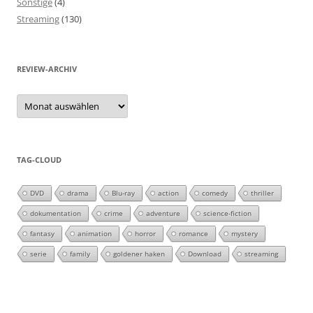
Sonstige
(4)
Streaming
(130)
REVIEW-ARCHIV
Review-
Archiv
TAG-CLOUD
DVD
drama
Blu-ray
action
comedy
thriller
dokumentation
crime
adventure
science-fiction
fantasy
animation
horror
romance
mystery
serie
family
goldener haken
Download
streaming