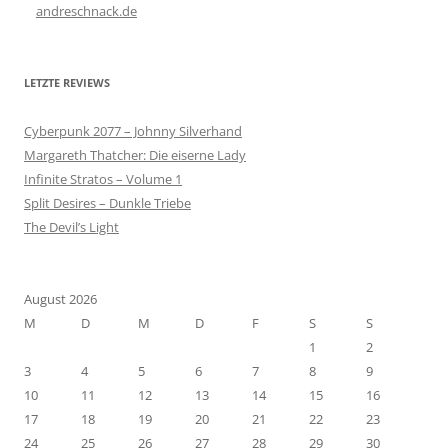
andreschnack.de
LETZTE REVIEWS
Cyberpunk 2077 – Johnny Silverhand
Margareth Thatcher: Die eiserne Lady
Infinite Stratos – Volume 1
Split Desires – Dunkle Triebe
The Devil’s Light
August 2026
M
D
M
D
F
S
S
1
2
3
4
5
6
7
8
9
10
11
12
13
14
15
16
17
18
19
20
21
22
23
24
25
26
27
28
29
30