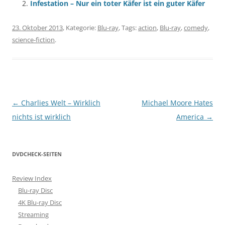
Infestation – Nur ein toter Käfer ist ein guter Käfer
23. Oktober 2013
, Kategorie:
Blu-ray
, Tags:
action
,
Blu-ray
,
comedy
,
science-fiction
.
Beitragsnavigation
←
Charlies Welt – Wirklich
Michael Moore Hates
nichts ist wirklich
America
→
DVDCHECK-SEITEN
Review Index
Blu-ray Disc
4K Blu-ray Disc
Streaming