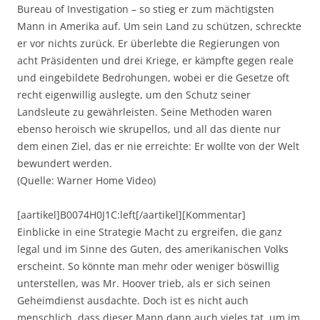
Bureau of Investigation – so stieg er zum mächtigsten
Mann in Amerika auf. Um sein Land zu schützen, schreckte
er vor nichts zurück. Er überlebte die Regierungen von
acht Präsidenten und drei Kriege, er kämpfte gegen reale
und eingebildete Bedrohungen, wobei er die Gesetze oft
recht eigenwillig auslegte, um den Schutz seiner
Landsleute zu gewährleisten. Seine Methoden waren
ebenso heroisch wie skrupellos, und all das diente nur
dem einen Ziel, das er nie erreichte: Er wollte von der Welt
bewundert werden.
(Quelle: Warner Home Video)
[aartikel]B0074H0J1C:left[/aartikel][Kommentar]
Einblicke in eine Strategie Macht zu ergreifen, die ganz
legal und im Sinne des Guten, des amerikanischen Volks
erscheint. So könnte man mehr oder weniger böswillig
unterstellen, was Mr. Hoover trieb, als er sich seinen
Geheimdienst ausdachte. Doch ist es nicht auch
menschlich, dass dieser Mann dann auch vieles tat, um im