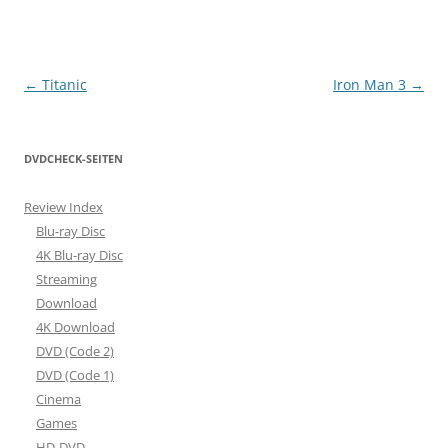
Beitragsnavigation
←
Titanic
Iron Man 3
→
DVDCHECK-SEITEN
Review Index
Blu-ray Disc
4K Blu-ray Disc
Streaming
Download
4K Download
DVD (Code 2)
DVD (Code 1)
Cinema
Games
HD-DVD