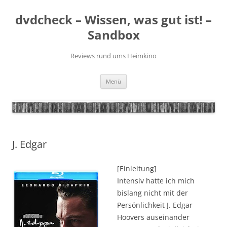
Zum
Inhalt
dvdcheck – Wissen, was gut ist! –
springen
Sandbox
Reviews rund ums Heimkino
Menü
J. Edgar
[Einleitung]
Intensiv hatte ich mich
bislang nicht mit der
Persönlichkeit J. Edgar
Hoovers auseinander