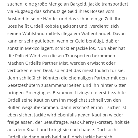
suchen, eine große Menge an Bargeld. Jackie transportiert
via Flugzeug das schmutzige Geld ihres Bosses vom
Ausland in seine Hände, und das schon einige Zeit. Ihr
Boss heißt Ordell Robbie (Jackson) und „verdient“ sich
seinen Wohlstand mittels illegalem Waffenhandel. Davon
kann er sehr gut leben, wenn er Geld benötigt, daß er
sonst in Mexico lagert, schickt er Jackie los. Nun aber hat
die Polizei Wind von diesen Transporten bekommen.
Machen Ordell’s Partner Mist, werden erwischt oder
verbocken einen Deal, so endet das meist tödlich für sie,
denn schließlich könnten die ehemaligen Partner mit den
Gesetzeshütern zusammenarbeiten und ihn hinter Gitter
bringen. So erging es Beaumont Livingston: erst bezahlte
Ordell seine Kaution um ihn möglichst schnell von den
Bullen wegzubekommen, dann erschoß er ihn – sicher ist
eben sicher. Jackie wird ebenfalls gegen Kaution wieder
freigelassen, der Beauftragte, Max Cherry (Forster), holt sie
aus dem Knast und bringt sie nach hause. Dort sucht
Ordell sie dann auch bald auf, doch Jackie hat sich