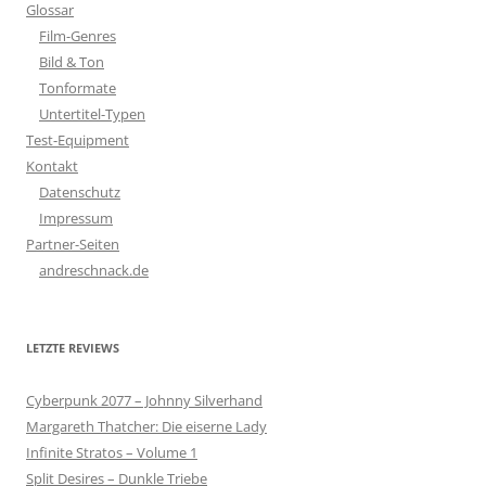
Glossar
Film-Genres
Bild & Ton
Tonformate
Untertitel-Typen
Test-Equipment
Kontakt
Datenschutz
Impressum
Partner-Seiten
andreschnack.de
LETZTE REVIEWS
Cyberpunk 2077 – Johnny Silverhand
Margareth Thatcher: Die eiserne Lady
Infinite Stratos – Volume 1
Split Desires – Dunkle Triebe