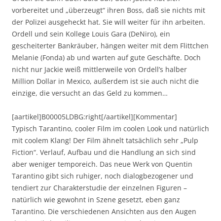
vorbereitet und „überzeugt“ ihren Boss, daß sie nichts mit
der Polizei ausgeheckt hat. Sie will weiter für ihn arbeiten.
Ordell und sein Kollege Louis Gara (DeNiro), ein
gescheiterter Bankräuber, hängen weiter mit dem Flittchen
Melanie (Fonda) ab und warten auf gute Geschäfte. Doch
nicht nur Jackie weiß mittlerweile von Ordell’s halber
Million Dollar in Mexico, außerdem ist sie auch nicht die
einzige, die versucht an das Geld zu kommen…
[aartikel]B00005LDBG:right[/aartikel][Kommentar]
Typisch Tarantino, cooler Film im coolen Look und natürlich
mit coolem Klang! Der Film ähnelt tatsächlich sehr „Pulp
Fiction“. Verlauf, Aufbau und die Handlung an sich sind
aber weniger temporeich. Das neue Werk von Quentin
Tarantino gibt sich ruhiger, noch dialogbezogener und
tendiert zur Charakterstudie der einzelnen Figuren –
natürlich wie gewohnt in Szene gesetzt, eben ganz
Tarantino. Die verschiedenen Ansichten aus den Augen