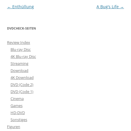
Beitragsnavigation
←
Enthüllung
A Bug’s Life
→
DVDCHECK-SEITEN
Review Index
Blu-ray Disc
4K Blu-ray Disc
Streaming
Download
4K Download
DVD (Code 2)
DVD (Code 1)
Cinema
Games
HD-DVD
Sonstiges
Figuren