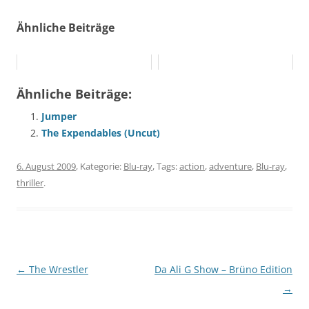
Ähnliche Beiträge
Ähnliche Beiträge:
Jumper
The Expendables (Uncut)
6. August 2009
, Kategorie:
Blu-ray
, Tags:
action
,
adventure
,
Blu-ray
,
thriller
.
Beitragsnavigation
←
The Wrestler
Da Ali G Show – Brüno Edition
→