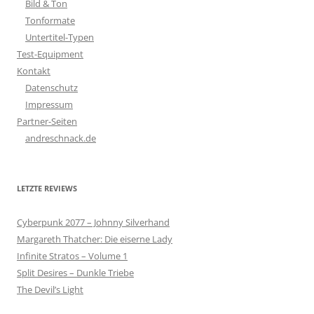
Bild & Ton
Tonformate
Untertitel-Typen
Test-Equipment
Kontakt
Datenschutz
Impressum
Partner-Seiten
andreschnack.de
LETZTE REVIEWS
Cyberpunk 2077 – Johnny Silverhand
Margareth Thatcher: Die eiserne Lady
Infinite Stratos – Volume 1
Split Desires – Dunkle Triebe
The Devil’s Light