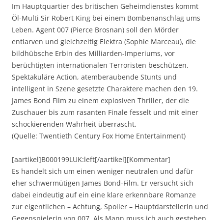
Im Hauptquartier des britischen Geheimdienstes kommt
Öl-Multi Sir Robert King bei einem Bombenanschlag ums
Leben. Agent 007 (Pierce Brosnan) soll den Mörder
entlarven und gleichzeitig Elektra (Sophie Marceau), die
bildhübsche Erbin des Milliarden-Imperiums, vor
berüchtigten internationalen Terroristen beschützen.
Spektakuläre Action, atemberaubende Stunts und
intelligent in Szene gesetzte Charaktere machen den 19.
James Bond Film zu einem explosiven Thriller, der die
Zuschauer bis zum rasanten Finale fesselt und mit einer
schockierenden Wahrheit überrascht.
(Quelle: Twentieth Century Fox Home Entertainment)
[aartikel]B000199LUK:left[/aartikel][Kommentar]
Es handelt sich um einen weniger neutralen und dafür
eher schwermütigen James Bond-Film. Er versucht sich
dabei eindeutig auf ein eine klare erkennbare Romanze
zur eigentlichen – Achtung, Spoiler – Hauptdarstellerin und
Gegenspielerin von 007. Als Mann muss ich auch gestehen,