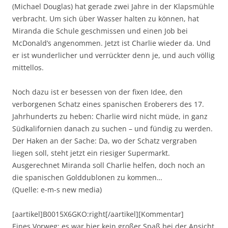
(Michael Douglas) hat gerade zwei Jahre in der Klapsmühle
verbracht. Um sich über Wasser halten zu können, hat
Miranda die Schule geschmissen und einen Job bei
McDonald’s angenommen. Jetzt ist Charlie wieder da. Und
er ist wunderlicher und verrückter denn je, und auch völlig
mittellos.
Noch dazu ist er besessen von der fixen Idee, den
verborgenen Schatz eines spanischen Eroberers des 17.
Jahrhunderts zu heben: Charlie wird nicht müde, in ganz
Südkalifornien danach zu suchen – und fündig zu werden.
Der Haken an der Sache: Da, wo der Schatz vergraben
liegen soll, steht jetzt ein riesiger Supermarkt.
Ausgerechnet Miranda soll Charlie helfen, doch noch an
die spanischen Golddublonen zu kommen…
(Quelle: e-m-s new media)
[aartikel]B0015X6GKO:right[/aartikel][Kommentar]
Eines Vorweg: es war hier kein großer Spaß bei der Ansicht