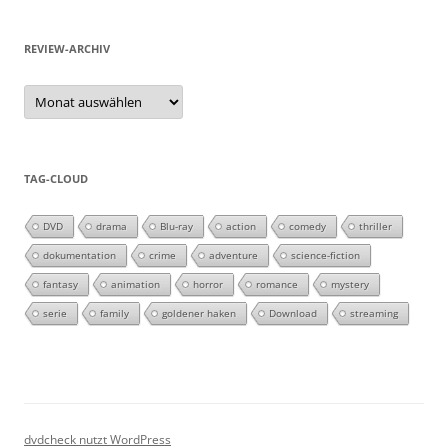
REVIEW-ARCHIV
Review-
Archiv
TAG-CLOUD
DVD
drama
Blu-ray
action
comedy
thriller
dokumentation
crime
adventure
science-fiction
fantasy
animation
horror
romance
mystery
serie
family
goldener haken
Download
streaming
dvdcheck nutzt WordPress