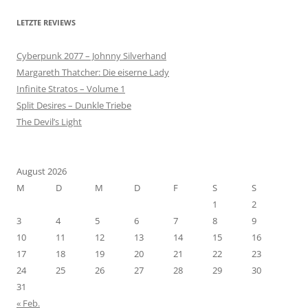
LETZTE REVIEWS
Cyberpunk 2077 – Johnny Silverhand
Margareth Thatcher: Die eiserne Lady
Infinite Stratos – Volume 1
Split Desires – Dunkle Triebe
The Devil’s Light
August 2026
M
D
M
D
F
S
S
1
2
3
4
5
6
7
8
9
10
11
12
13
14
15
16
17
18
19
20
21
22
23
24
25
26
27
28
29
30
31
« Feb.