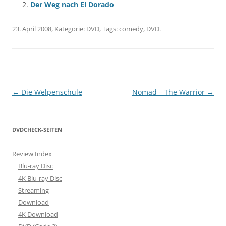
Der Weg nach El Dorado
23. April 2008
, Kategorie:
DVD
, Tags:
comedy
,
DVD
.
Beitragsnavigation
←
Die Welpenschule
Nomad – The Warrior
→
DVDCHECK-SEITEN
Review Index
Blu-ray Disc
4K Blu-ray Disc
Streaming
Download
4K Download