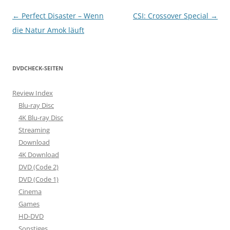
Beitragsnavigation
←
Perfect Disaster – Wenn
CSI: Crossover Special
→
die Natur Amok läuft
DVDCHECK-SEITEN
Review Index
Blu-ray Disc
4K Blu-ray Disc
Streaming
Download
4K Download
DVD (Code 2)
DVD (Code 1)
Cinema
Games
HD-DVD
Sonstiges