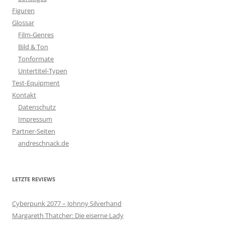
Figuren
Glossar
Film-Genres
Bild & Ton
Tonformate
Untertitel-Typen
Test-Equipment
Kontakt
Datenschutz
Impressum
Partner-Seiten
andreschnack.de
LETZTE REVIEWS
Cyberpunk 2077 – Johnny Silverhand
Margareth Thatcher: Die eiserne Lady