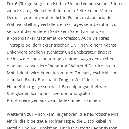
Der 6-jährige Augusten ist den Eheproblemen seiner Eltern
wehrlos ausgeliefert. Auf der einen Seite: seine Mutter
Deirdre, eine unveröffentlichte Poetin, instabil und der
Wahnvorstellung verfallen, eines Tages sehr berühmt zu
sein; auf der anderen Seite sein Vater Norman, ein
alkoholkranker Mathematik-Professor. Auch Deirdres
Therapie bei dem exzentrischen Dr. Finch, einem höchst
unkonventionellen Psychiater und Eheberater, ändert
nichts – die Ehe scheitert. Jetzt nimmt Augustens Leben
eine noch absurdere Wendung. Während Deirdre in ein
Motel zieht, wird Augusten zu den Finches geschickt – in
eine Art „Brady-Bunchauf- Drogen-Welt“, in der
Hundefutter gegessen wird, Beruhigungsmittel wie
Süßigkeiten konsumiert werden und große
Prophezeiungen aus dem Badezimmer kommen.
Weiterhin zur Finch-Familie gehören: die neurotische Mrs.
Finch, die bibeltreue Tochter Hope, die Disco-Rebellin
Natalie und Neil Bookman, Finchs verstörter Adoptivsohn,