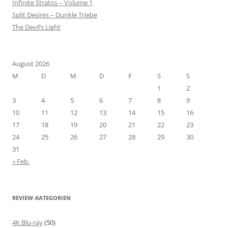
Infinite Stratos – Volume 1
Split Desires – Dunkle Triebe
The Devil’s Light
August 2026
M
D
M
D
F
S
S
1
2
3
4
5
6
7
8
9
10
11
12
13
14
15
16
17
18
19
20
21
22
23
24
25
26
27
28
29
30
31
« Feb.
REVIEW-KATEGORIEN
4K Blu-ray
(50)