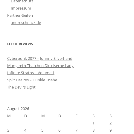
Datenschutz
Impressum
Partner-Seiten
andreschnack.de
LETZTE REVIEWS
Cyberpunk 2077 – Johnny Silverhand
Margareth Thatcher: Die eiserne Lady
Infinite Stratos – Volume 1
Split Desires – Dunkle Triebe
The Devil’s Light
August 2026
M
D
M
D
F
S
S
1
2
3
4
5
6
7
8
9