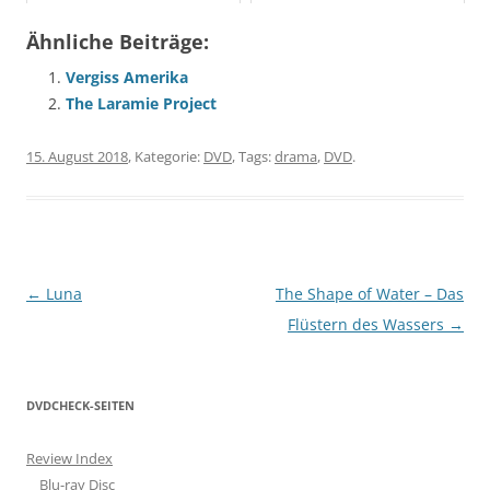
Ähnliche Beiträge:
Vergiss Amerika
The Laramie Project
15. August 2018
, Kategorie:
DVD
, Tags:
drama
,
DVD
.
Beitragsnavigation
←
Luna
The Shape of Water – Das
Flüstern des Wassers
→
DVDCHECK-SEITEN
Review Index
Blu-ray Disc