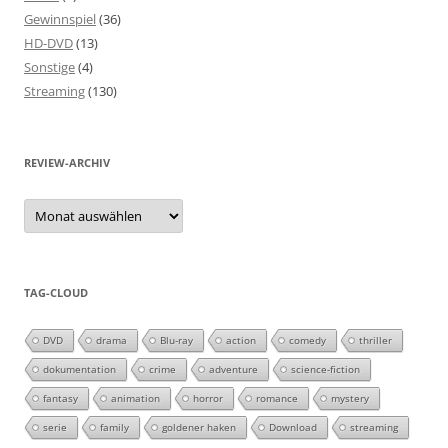
Gewinnspiel
(36)
HD-DVD
(13)
Sonstige
(4)
Streaming
(130)
REVIEW-ARCHIV
Review-
Archiv
TAG-CLOUD
DVD
drama
Blu-ray
action
comedy
thriller
dokumentation
crime
adventure
science-fiction
fantasy
animation
horror
romance
mystery
serie
family
goldener haken
Download
streaming