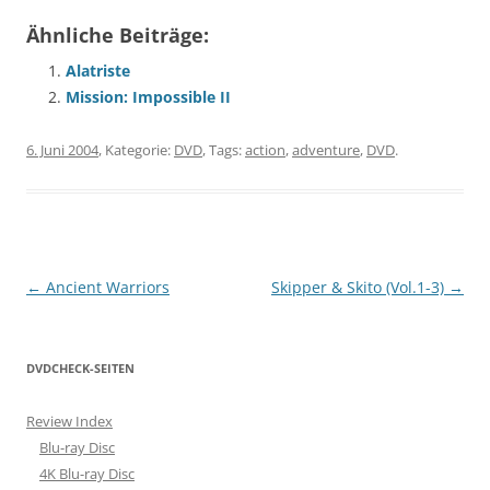
Ähnliche Beiträge:
Alatriste
Mission: Impossible II
6. Juni 2004
, Kategorie:
DVD
, Tags:
action
,
adventure
,
DVD
.
Beitragsnavigation
←
Ancient Warriors
Skipper & Skito (Vol.1-3)
→
DVDCHECK-SEITEN
Review Index
Blu-ray Disc
4K Blu-ray Disc