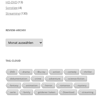
HD-DVD
(13)
Sonstige
(4)
Streaming
(130)
REVIEW-ARCHIV
Review-
Archiv
TAG-CLOUD
DVD
drama
Blu-ray
action
comedy
thriller
dokumentation
crime
adventure
science-fiction
fantasy
animation
horror
romance
mystery
serie
family
goldener haken
Download
streaming