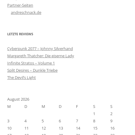
Partner-Seiten
andreschnack.de
LETZTE REVIEWS
Cyberpunk 2077 – Johnny Silverhand
Margareth Thatcher: Die eiserne Lady
Infinite Stratos – Volume 1
Split Desires – Dunkle Triebe
The Devil’s Light
August 2026
M
D
M
D
F
S
S
1
2
3
4
5
6
7
8
9
10
11
12
13
14
15
16