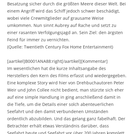
Besatzung sicher durch die größten Meere dieser Welt. Bei
einem Angriff wird das Schiff jedoch schwer beschädigt,
wobei viele Crewmitglieder auf grausame Weise
umkommen. Nun sinnt Aubrey auf Rache und setzt zu
einer rasanten Verfolgungsjagd an. Sein Ziel: den ärgsten
Feind für immer zu vernichten.
(Quelle: Twentieth Century Fox Home Entertainment)
[aartikel]B0001ANA88:right[/aartikel][Kommentar]
Im wesentlichen hat die kurze Inhaltsangabe des
Herstellers den Kern des Films erfasst und wiedergegeben.
Eine komplexe Story wird hier von Drehbuchautoren Peter
Weir und John Collee nicht bedient, man stürzte sich eher
auf eine simple Handlung in ging anschließend damit in
die Tiefe, um die Details einer solch abenteuerlichen
Seefahrt und den damit verbundenen Umständen
ordentlich abzubilden. Und das gelang ganz fabelhaft. Der
Betrachter erhält etwas Verständnis darüber, dass
Seefahrt heute und Seefahrt vor über 200 Jahren komplett