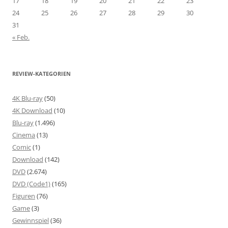
17
18
19
20
21
22
23
24
25
26
27
28
29
30
31
« Feb.
REVIEW-KATEGORIEN
4K Blu-ray
(50)
4K Download
(10)
Blu-ray
(1.496)
Cinema
(13)
Comic
(1)
Download
(142)
DVD
(2.674)
DVD (Code1)
(165)
Figuren
(76)
Game
(3)
Gewinnspiel
(36)