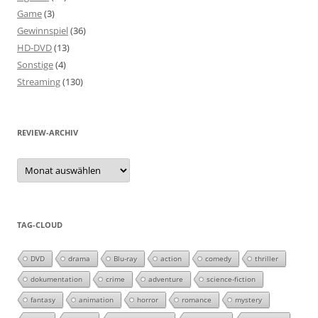
Game
(3)
Gewinnspiel
(36)
HD-DVD
(13)
Sonstige
(4)
Streaming
(130)
REVIEW-ARCHIV
Review-
Archiv
TAG-CLOUD
DVD
drama
Blu-ray
action
comedy
thriller
dokumentation
crime
adventure
science-fiction
fantasy
animation
horror
romance
mystery