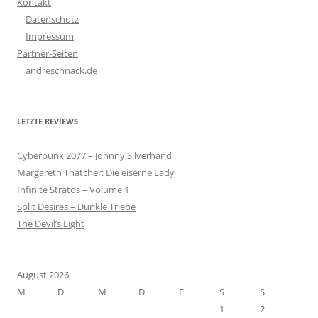
Kontakt
Datenschutz
Impressum
Partner-Seiten
andreschnack.de
LETZTE REVIEWS
Cyberpunk 2077 – Johnny Silverhand
Margareth Thatcher: Die eiserne Lady
Infinite Stratos – Volume 1
Split Desires – Dunkle Triebe
The Devil’s Light
August 2026
M
D
M
D
F
S
S
1
2