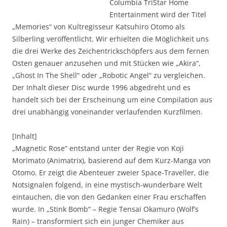
Columbia TriStar Home
Entertainment wird der Titel
„Memories“ von Kultregisseur Katsuhiro Otomo als
Silberling veröffentlicht. Wir erhielten die Möglichkeit uns
die drei Werke des Zeichentrickschöpfers aus dem fernen
Osten genauer anzusehen und mit Stücken wie „Akira“,
„Ghost In The Shell“ oder „Robotic Angel“ zu vergleichen.
Der Inhalt dieser Disc wurde 1996 abgedreht und es
handelt sich bei der Erscheinung um eine Compilation aus
drei unabhängig voneinander verlaufenden Kurzfilmen.
[Inhalt]
„Magnetic Rose“ entstand unter der Regie von Koji
Morimato (Animatrix), basierend auf dem Kurz-Manga von
Otomo. Er zeigt die Abenteuer zweier Space-Traveller, die
Notsignalen folgend, in eine mystisch-wunderbare Welt
eintauchen, die von den Gedanken einer Frau erschaffen
wurde. In „Stink Bomb“ – Regie Tensai Okamuro (Wolf’s
Rain) – transformiert sich ein junger Chemiker aus