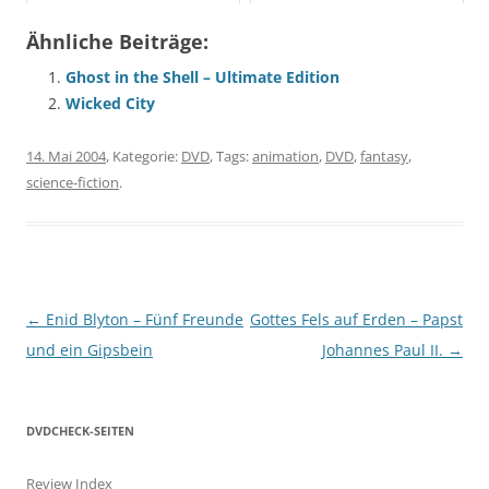
Ähnliche Beiträge:
Ghost in the Shell – Ultimate Edition
Wicked City
14. Mai 2004
, Kategorie:
DVD
, Tags:
animation
,
DVD
,
fantasy
,
science-fiction
.
Beitragsnavigation
←
Enid Blyton – Fünf Freunde
Gottes Fels auf Erden – Papst
und ein Gipsbein
Johannes Paul II.
→
DVDCHECK-SEITEN
Review Index