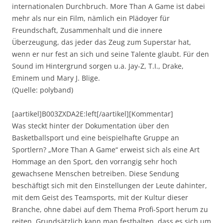
internationalen Durchbruch. More Than A Game ist dabei
mehr als nur ein Film, nämlich ein Plädoyer für
Freundschaft, Zusammenhalt und die innere
Überzeugung, das jeder das Zeug zum Superstar hat,
wenn er nur fest an sich und seine Talente glaubt. Für den
Sound im Hintergrund sorgen u.a. Jay-Z, T.I., Drake,
Eminem und Mary J. Blige.
(Quelle: polyband)
[aartikel]B003ZXDA2E:left[/aartikel][Kommentar]
Was steckt hinter der Dokumentation über den
Basketballsport und eine beispielhafte Gruppe an
Sportlern? „More Than A Game“ erweist sich als eine Art
Hommage an den Sport, den vorrangig sehr hoch
gewachsene Menschen betreiben. Diese Sendung
beschäftigt sich mit den Einstellungen der Leute dahinter,
mit dem Geist des Teamsports, mit der Kultur dieser
Branche, ohne dabei auf dem Thema Profi-Sport herum zu
reiten. Grundsätzlich kann man festhalten, dass es sich um