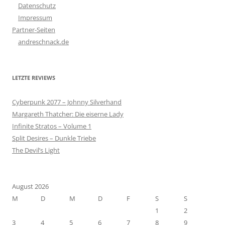
Datenschutz
Impressum
Partner-Seiten
andreschnack.de
LETZTE REVIEWS
Cyberpunk 2077 – Johnny Silverhand
Margareth Thatcher: Die eiserne Lady
Infinite Stratos – Volume 1
Split Desires – Dunkle Triebe
The Devil’s Light
August 2026
M
D
M
D
F
S
S
1
2
3
4
5
6
7
8
9