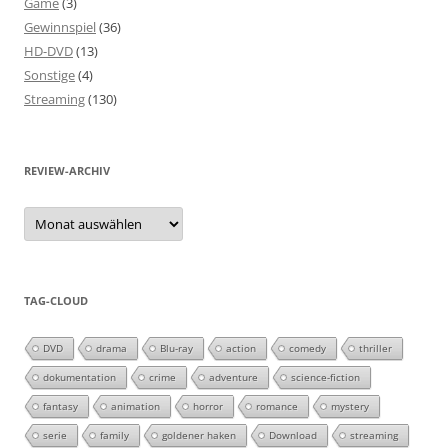
Game
(3)
Gewinnspiel
(36)
HD-DVD
(13)
Sonstige
(4)
Streaming
(130)
REVIEW-ARCHIV
Review-
Archiv
TAG-CLOUD
DVD
drama
Blu-ray
action
comedy
thriller
dokumentation
crime
adventure
science-fiction
fantasy
animation
horror
romance
mystery
serie
family
goldener haken
Download
streaming