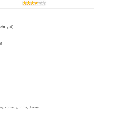
Sehr gut)
e!
ray
,
comedy
,
crime
,
drama
.