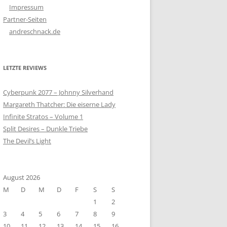
Impressum
Partner-Seiten
andreschnack.de
LETZTE REVIEWS
Cyberpunk 2077 – Johnny Silverhand
Margareth Thatcher: Die eiserne Lady
Infinite Stratos – Volume 1
Split Desires – Dunkle Triebe
The Devil’s Light
August 2026
M
D
M
D
F
S
S
1
2
3
4
5
6
7
8
9
10
11
12
13
14
15
16