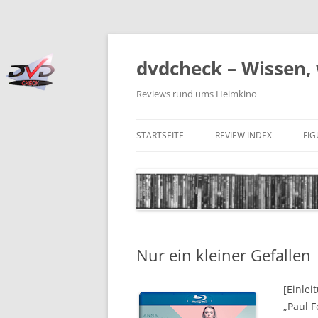
Zum
Inhalt
springen
dvdcheck – Wissen, 
Reviews rund ums Heimkino
STARTSEITE
REVIEW INDEX
FI
BLU-RAY DISC
4K BLU-RAY DISC
STREAMING
Nur ein kleiner Gefallen
DOWNLOAD
4K DOWNLOAD
[Einlei
„Paul 
DVD (CODE 2)