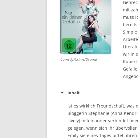
Genreco
mit zah
DVD (CODE 1)
muss ic
CINEMA
bereits
Simple 
GAMES
Arbeit
Literat
HD-DVD
wir in 
Comedy/Crime/Drama
SONSTIGES
Rupert 
Gefalle
Angebo
Inhalt
Ist es wirklich Freundschaft, wa
Bloggerin Stephanie (Anna Kendri
Lively) miteinander verbindet od
gelegen, wenn sich ihr übervoller
Emily sie eines Tages bittet, ihr