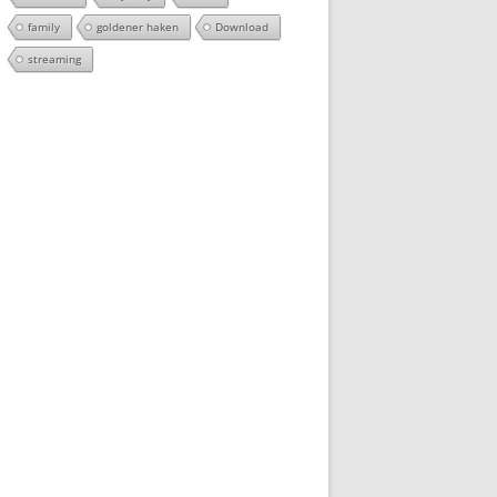
family
goldener haken
Download
streaming