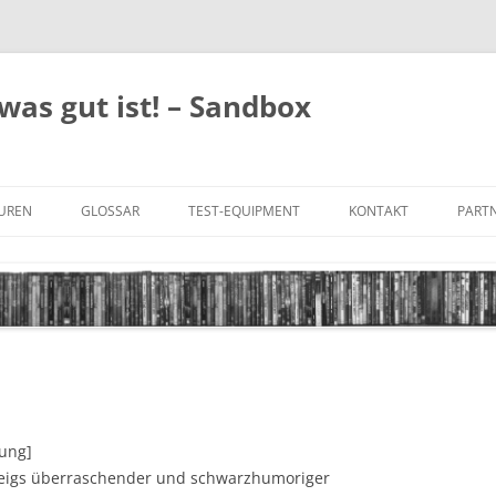
was gut ist! – Sandbox
GUREN
GLOSSAR
TEST-EQUIPMENT
KONTAKT
PARTN
FILM-GENRES
DATENSCHUTZ
AND
BILD & TON
IMPRESSUM
TONFORMATE
UNTERTITEL-TYPEN
tung]
Feigs überraschender und schwarzhumoriger