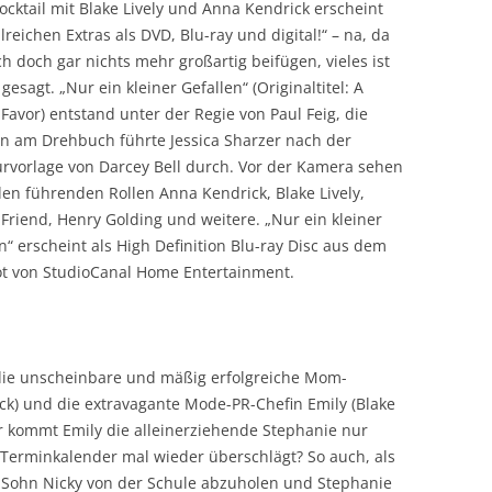
cktail mit Blake Lively und Anna Kendrick erscheint
lreichen Extras als DVD, Blu-ray und digital!“ – na, da
h doch gar nichts mehr großartig beifügen, vieles ist
 gesagt. „Nur ein kleiner Gefallen“ (Originaltitel: A
Favor) entstand unter der Regie von Paul Feig, die
en am Drehbuch führte Jessica Sharzer nach der
urvorlage von Darcey Bell durch. Vor der Kamera sehen
den führenden Rollen Anna Kendrick, Blake Lively,
Friend, Henry Golding und weitere. „Nur ein kleiner
n“ erscheint als High Definition Blu-ray Disc aus dem
t von StudioCanal Home Entertainment.
s die unscheinbare und mäßig erfolgreiche Mom-
ck) und die extravagante Mode-PR-Chefin Emily (Blake
er kommt Emily die alleinerziehende Stephanie nur
 Terminkalender mal wieder überschlägt? So auch, als
en Sohn Nicky von der Schule abzuholen und Stephanie