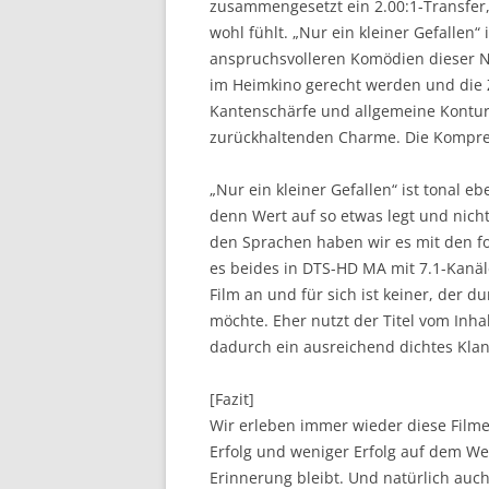
zusammengesetzt ein 2.00:1-Transfer,
wohl fühlt. „Nur ein kleiner Gefallen“ 
anspruchsvolleren Komödien dieser 
im Heimkino gerecht werden und die Z
Kantenschärfe und allgemeine Konture
zurückhaltenden Charme. Die Kompress
„Nur ein kleiner Gefallen“ ist tonal 
denn Wert auf so etwas legt und nicht
den Sprachen haben wir es mit den f
es beides in DTS-HD MA mit 7.1-Kanä
Film an und für sich ist keiner, der d
möchte. Eher nutzt der Titel vom Inha
dadurch ein ausreichend dichtes Klan
[Fazit]
Wir erleben immer wieder diese Film
Erfolg und weniger Erfolg auf dem W
Erinnerung bleibt. Und natürlich auch