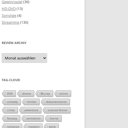
Gewinnspiel
(36)
HD-DVD
(13)
Sonstige
(4)
Streaming
(130)
REVIEW-ARCHIV
Review-
Archiv
TAG-CLOUD
DVD
drama
Blu-ray
action
comedy
thriller
dokumentation
crime
adventure
science-fiction
fantasy
animation
horror
romance
mystery
serie