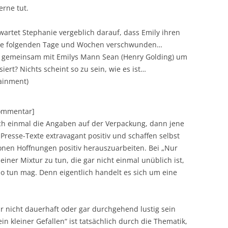
erne tut.
artet Stephanie vergeblich darauf, dass Emily ihren
 die folgenden Tage und Wochen verschwunden…
t gemeinsam mit Emilys Mann Sean (Henry Golding) um
iert? Nichts scheint so zu sein, wie es ist…
ainment)
Kommentar]
och einmal die Angaben auf der Verpackung, dann jene
 Presse-Texte extravagant positiv und schaffen selbst
ionen Hoffnungen positiv herauszuarbeiten. Bei „Nur
 einer Mixtur zu tun, die gar nicht einmal unüblich ist,
so tun mag. Denn eigentlich handelt es sich um eine
 nicht dauerhaft oder gar durchgehend lustig sein
n kleiner Gefallen“ ist tatsächlich durch die Thematik,