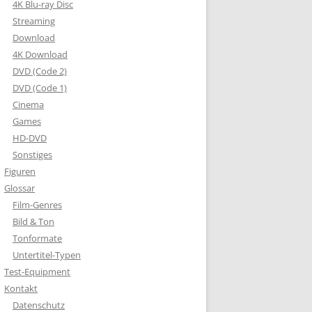
4K Blu-ray Disc
Streaming
Download
4K Download
DVD (Code 2)
DVD (Code 1)
Cinema
Games
HD-DVD
Sonstiges
Figuren
Glossar
Film-Genres
Bild & Ton
Tonformate
Untertitel-Typen
Test-Equipment
Kontakt
Datenschutz