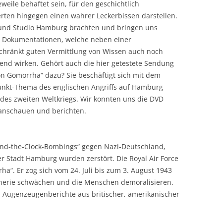
weile behaftet sein, für den geschichtlich
erten hingegen einen wahrer Leckerbissen darstellen.
 und Studio Hamburg brachten und bringen uns
n Dokumentationen, welche neben einer
chränkt guten Vermittlung von Wissen auch noch
end wirken. Gehört auch die hier getestete Sendung
n Gomorrha“ dazu? Sie beschäftigt sich mit dem
nkt-Thema des englischen Angriffs auf Hamburg
des zweiten Weltkriegs. Wir konnten uns die DVD
anschauen und berichten.
nd-the-Clock-Bombings“ gegen Nazi-Deutschland,
 Stadt Hamburg wurden zerstört. Die Royal Air Force
a“. Er zog sich vom 24. Juli bis zum 3. August 1943
inerie schwächen und die Menschen demoralisieren.
Augenzeugenberichte aus britischer, amerikanischer