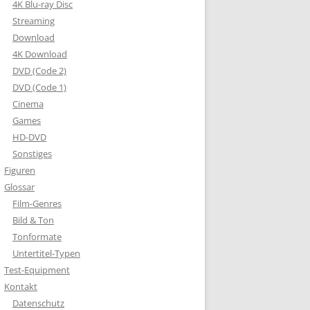
4K Blu-ray Disc
Streaming
Download
4K Download
DVD (Code 2)
DVD (Code 1)
Cinema
Games
HD-DVD
Sonstiges
Figuren
Glossar
Film-Genres
Bild & Ton
Tonformate
Untertitel-Typen
Test-Equipment
Kontakt
Datenschutz