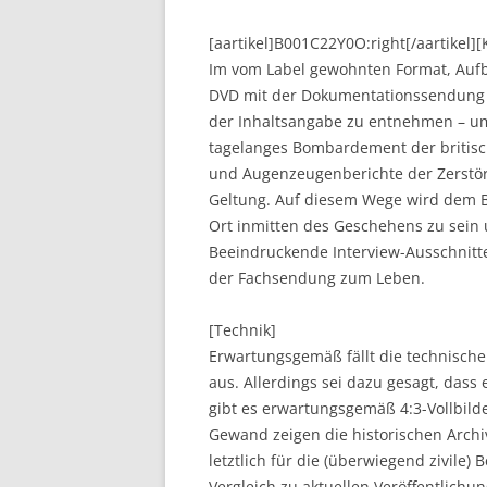
[aartikel]B001C22Y0O:right[/aartikel
Im vom Label gewohnten Format, Aufba
DVD mit der Dokumentationssendung „O
der Inhaltsangabe zu entnehmen – u
tagelanges Bombardement der britis
und Augenzeugenberichte der Zerstö
Geltung. Auf diesem Wege wird dem B
Ort inmitten des Geschehens zu sein
Beeindruckende Interview-Ausschnit
der Fachsendung zum Leben.
[Technik]
Erwartungsgemäß fällt die technisch
aus. Allerdings sei dazu gesagt, das
gibt es erwartungsgemäß 4:3-Vollbilder
Gewand zeigen die historischen Arc
letztlich für die (überwiegend zivile) 
Vergleich zu aktuellen Veröffentlichu