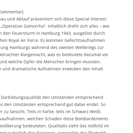
][Kommentar]
u und Ablauf präsentiert sich diese Special Interest-
peration Gomorrha“. Inhaltlich dreht sich alles – wie
m den Feuersturm in Hamburg 1943, ausgelöst durch
chen Royal Air Force. Es kommen Gefechtsaufnahmen
rung Hamburgs während des zweiten Weltkriegs zur
etrachter klargemacht, was es bedeutete dazumal vor
 und welche Opfer die Menschen bringen mussten.
te und dramatische Aufnahmen erwecken den Inhalt
e Darbietungsqualität den Umständen entsprechend
s es den Umständen entsprechend gut dabei endet. So
 zu Gesicht. Teils in Farbe, teils im Schwarz-Weiß-
hivaufnahmen, welchen Schaden diese Bombardements
Bevölkerung bedeuteten. Qualitativ zieht das Vollbild im
ngen natürlich den Kürzeren, angesichts der Thematik