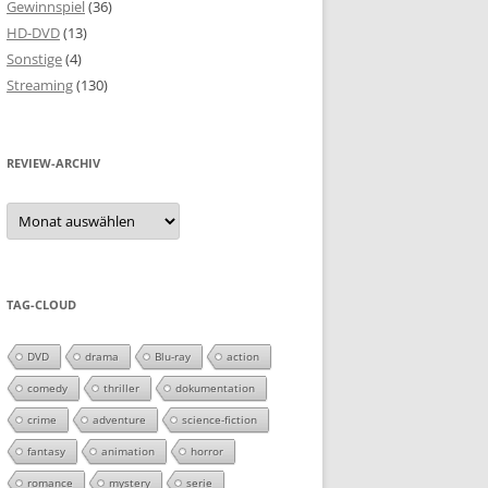
Gewinnspiel
(36)
HD-DVD
(13)
Sonstige
(4)
Streaming
(130)
REVIEW-ARCHIV
Review-
Archiv
TAG-CLOUD
DVD
drama
Blu-ray
action
comedy
thriller
dokumentation
crime
adventure
science-fiction
fantasy
animation
horror
romance
mystery
serie