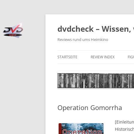
Zum
Inhalt
springen
dvdcheck – Wissen, 
Reviews rund ums Heimkino
STARTSEITE
REVIEW INDEX
FI
BLU-RAY DISC
4K BLU-RAY DISC
STREAMING
Operation Gomorrha
DOWNLOAD
4K DOWNLOAD
[Einleitu
Historis
DVD (CODE 2)