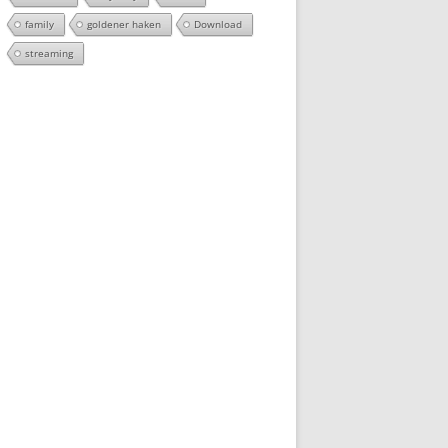
family
goldener haken
Download
streaming