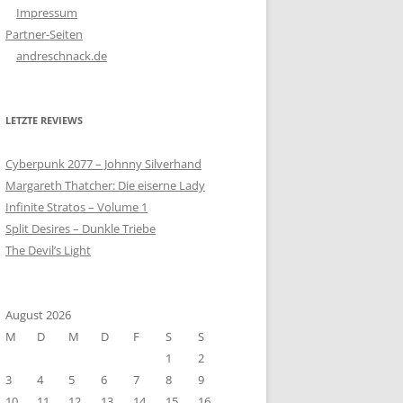
Impressum
Partner-Seiten
andreschnack.de
LETZTE REVIEWS
Cyberpunk 2077 – Johnny Silverhand
Margareth Thatcher: Die eiserne Lady
Infinite Stratos – Volume 1
Split Desires – Dunkle Triebe
The Devil’s Light
August 2026
M
D
M
D
F
S
S
1
2
3
4
5
6
7
8
9
10
11
12
13
14
15
16