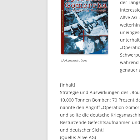
der Lange
Interessi
DVD (CODE 1)
Al!ve AG
CINEMA
weiterhi
uneinges
GAMES
unterhalt
„Operatio
HD-DVD
Schwerpu
Dokumentation
SONSTIGES
während 
genauer 
[Inhalt]
Strategie und Auswirkungen des „Rou
10.000 Tonnen Bomben: 70 Prozent der
nannte den Angriff „Operation Gomorrh
und sollte die deutsche Kriegsmasch
Bestürzende Gefechtsaufnahmen und 
und deutscher Sicht!
(Quelle: Al!ve AG)