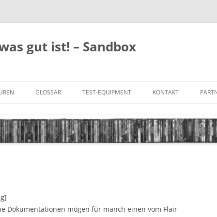
was gut ist! – Sandbox
GUREN
GLOSSAR
TEST-EQUIPMENT
KONTAKT
PARTN
FILM-GENRES
DATENSCHUTZ
AND
BILD & TON
IMPRESSUM
TONFORMATE
UNTERTITEL-TYPEN
ng]
che Dokumentationen mögen für manch einen vom Flair