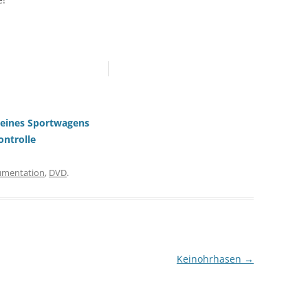
g eines Sportwagens
ontrolle
mentation
,
DVD
.
Keinohrhasen
→