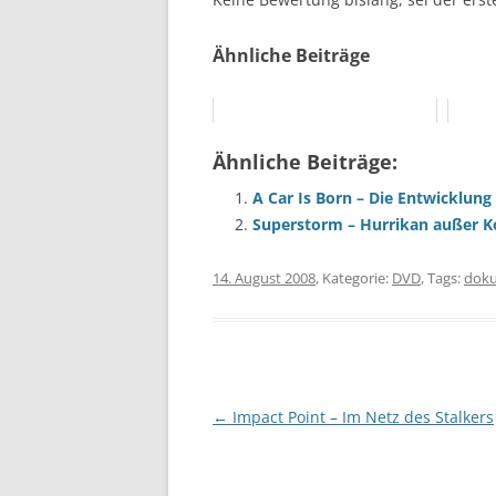
Ähnliche Beiträge
Ähnliche Beiträge:
A Car Is Born – Die Entwicklun
Superstorm – Hurrikan außer K
14. August 2008
, Kategorie:
DVD
, Tags:
doku
Beitragsnavigation
←
Impact Point – Im Netz des Stalkers