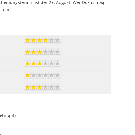
cheinungstermin ist der 29. August. Wer Dokus mag,
hauen.
:
:
:
:
:
Sehr gut)
e!