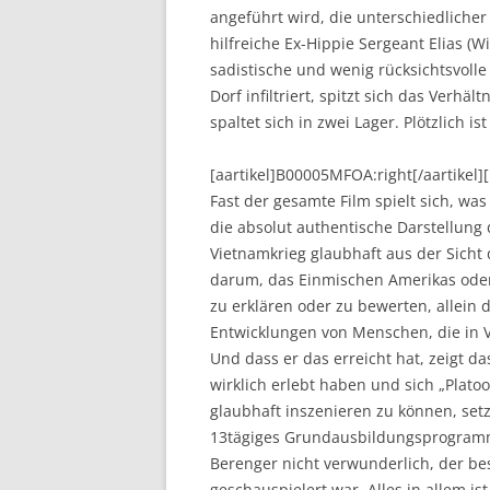
angeführt wird, die unterschiedlich
hilfreiche Ex-Hippie Sergeant Elias (
sadistische und wenig rücksichtsvolle
Dorf infiltriert, spitzt sich das Verhä
spaltet sich in zwei Lager. Plötzlich 
[aartikel]B00005MFOA:right[/aartikel
Fast der gesamte Film spielt sich, wa
die absolut authentische Darstellung 
Vietnamkrieg glaubhaft aus der Sicht 
darum, das Einmischen Amerikas oder
zu erklären oder zu bewerten, allein
Entwicklungen von Menschen, die in V
Und dass er das erreicht hat, zeigt d
wirklich erlebt haben und sich „Pla
glaubhaft inszenieren zu können, setz
13tägiges Grundausbildungsprogramm
Berenger nicht verwunderlich, der be
geschauspielert war. Alles in allem is