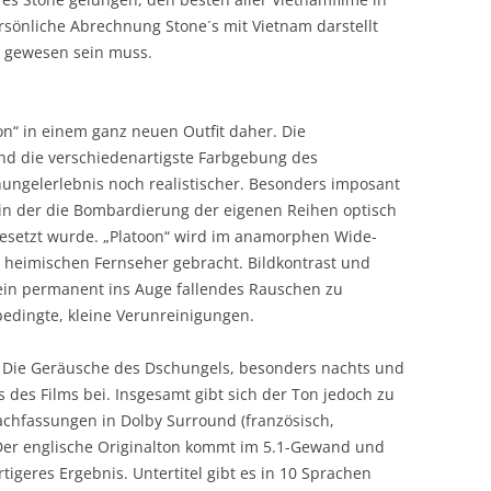
ersönliche Abrechnung Stone´s mit Vietnam darstellt
ch gewesen sein muss.
n“ in einem ganz neuen Outfit daher. Die
und die verschiedenartigste Farbgebung des
ngelerlebnis noch realistischer. Besonders imposant
, in der die Bombardierung der eigenen Reihen optisch
gesetzt wurde. „Platoon“ wird im anamorphen Wide-
n heimischen Fernseher gebracht. Bildkontrast und
in permanent ins Auge fallendes Rauschen zu
sbedingte, kleine Verunreinigungen.
. Die Geräusche des Dschungels, besonders nachts und
 des Films bei. Insgesamt gibt sich der Ton jedoch zu
rachfassungen in Dolby Surround (französisch,
. Der englische Originalton kommt im 5.1-Gewand und
tigeres Ergebnis. Untertitel gibt es in 10 Sprachen