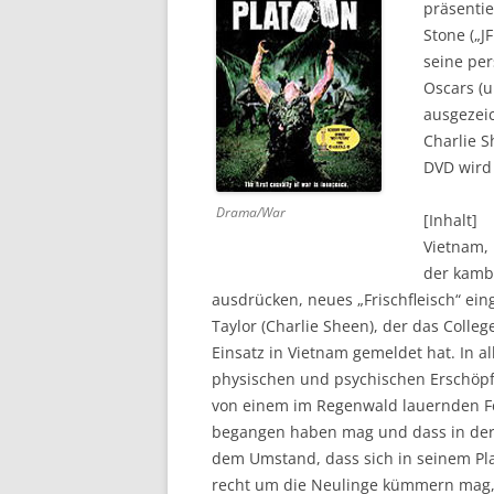
präsentie
Stone („J
DVD (CODE 1)
seine per
CINEMA
Oscars (u
ausgezei
GAMES
Charlie S
DVD wird
HD-DVD
Drama/War
SONSTIGES
[Inhalt]
Vietnam, 
der kambo
ausdrücken, neues „Frischfleisch“ eing
Taylor (Charlie Sheen), der das College
Einsatz in Vietnam gemeldet hat. In a
physischen und psychischen Erschöp
von einem im Regenwald lauernden Fein
begangen haben mag und dass in der 
dem Umstand, dass sich in seinem Pla
recht um die Neulinge kümmern mag,