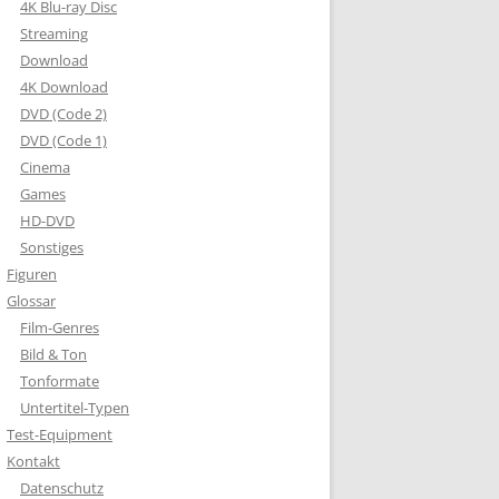
4K Blu-ray Disc
Streaming
Download
4K Download
DVD (Code 2)
DVD (Code 1)
Cinema
Games
HD-DVD
Sonstiges
Figuren
Glossar
Film-Genres
Bild & Ton
Tonformate
Untertitel-Typen
Test-Equipment
Kontakt
Datenschutz