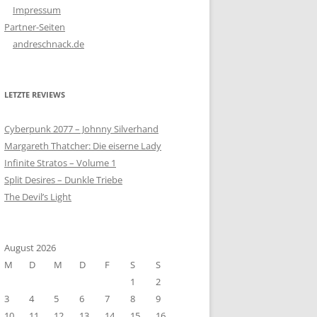
Impressum
Partner-Seiten
andreschnack.de
LETZTE REVIEWS
Cyberpunk 2077 – Johnny Silverhand
Margareth Thatcher: Die eiserne Lady
Infinite Stratos – Volume 1
Split Desires – Dunkle Triebe
The Devil’s Light
August 2026
M
D
M
D
F
S
S
1
2
3
4
5
6
7
8
9
10
11
12
13
14
15
16