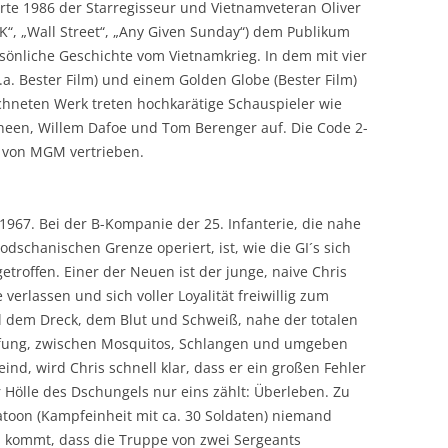
rte 1986 der Starregisseur und Vietnamveteran Oliver
FK“, „Wall Street“, „Any Given Sunday“) dem Publikum
sönliche Geschichte vom Vietnamkrieg. In dem mit vier
.a. Bester Film) und einem Golden Globe (Bester Film)
chneten Werk treten hochkarätige Schauspieler wie
heen, Willem Dafoe und Tom Berenger auf. Die Code 2-
 von MGM vertrieben.
1967. Bei der B-Kompanie der 25. Infanterie, die nahe
dschanischen Grenze operiert, ist, wie die GI´s sich
etroffen. Einer der Neuen ist der junge, naive Chris
 verlassen und sich voller Loyalität freiwillig zum
ll dem Dreck, dem Blut und Schweiß, nahe der totalen
fung, zwischen Mosquitos, Schlangen und umgeben
d, wird Chris schnell klar, dass er ein großen Fehler
Hölle des Dschungels nur eins zählt: Überleben. Zu
toon (Kampfeinheit mit ca. 30 Soldaten) niemand
 kommt, dass die Truppe von zwei Sergeants