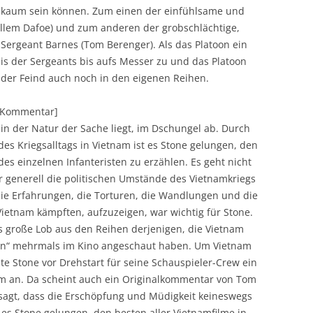
er kaum sein können. Zum einen der einfühlsame und
Willem Dafoe) und zum anderen der grobschlächtige,
 Sergeant Barnes (Tom Berenger). Als das Platoon ein
ltnis der Sergeants bis aufs Messer zu und das Platoon
ist der Feind auch noch in den eigenen Reihen.
][Kommentar]
s in der Natur der Sache liegt, im Dschungel ab. Durch
des Kriegsalltags in Vietnam ist es Stone gelungen, den
des einzelnen Infanteristen zu erzählen. Es geht nicht
 generell die politischen Umstände des Vietnamkriegs
 die Erfahrungen, die Torturen, die Wandlungen und die
ietnam kämpften, aufzuzeigen, war wichtig für Stone.
as große Lob aus den Reihen derjenigen, die Vietnam
toon“ mehrmals im Kino angeschaut haben. Um Vietnam
te Stone vor Drehstart für seine Schauspieler-Crew ein
 an. Da scheint auch ein Originalkommentar von Tom
sagt, dass die Erschöpfung und Müdigkeit keineswegs
t es Stone gelungen, den besten aller Vietnamfilme in