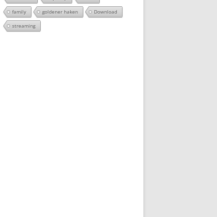
family
goldener haken
Download
streaming