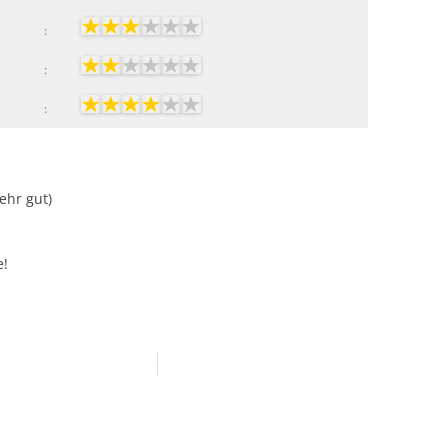
:
:
:
Sehr gut)
e!