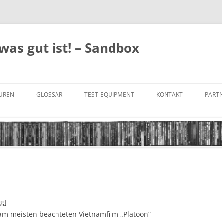
was gut ist! – Sandbox
GUREN
GLOSSAR
TEST-EQUIPMENT
KONTAKT
PARTN
FILM-GENRES
DATENSCHUTZ
AND
BILD & TON
IMPRESSUM
TONFORMATE
UNTERTITEL-TYPEN
ng]
am meisten beachteten Vietnamfilm „Platoon“