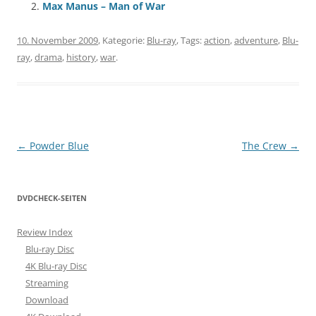
Max Manus – Man of War
10. November 2009
, Kategorie:
Blu-ray
, Tags:
action
,
adventure
,
Blu-
ray
,
drama
,
history
,
war
.
Beitragsnavigation
←
Powder Blue
The Crew
→
DVDCHECK-SEITEN
Review Index
Blu-ray Disc
4K Blu-ray Disc
Streaming
Download