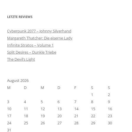
LETZTE REVIEWS
Cyberpunk 2077 – Johnny Silverhand
Margareth Thatcher: Die eiserne Lady
Infinite Stratos – Volume 1
Split Desires – Dunkle Triebe
The Devil’s Light
August 2026
M
D
M
D
F
S
S
1
2
3
4
5
6
7
8
9
10
11
12
13
14
15
16
17
18
19
20
21
22
23
24
25
26
27
28
29
30
31