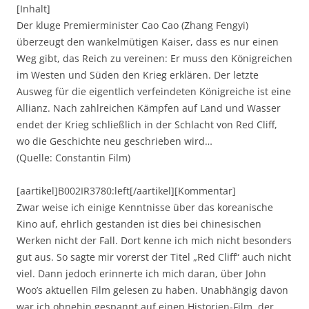
[Inhalt]
Der kluge Premierminister Cao Cao (Zhang Fengyi)
überzeugt den wankelmütigen Kaiser, dass es nur einen
Weg gibt, das Reich zu vereinen: Er muss den Königreichen
im Westen und Süden den Krieg erklären. Der letzte
Ausweg für die eigentlich verfeindeten Königreiche ist eine
Allianz. Nach zahlreichen Kämpfen auf Land und Wasser
endet der Krieg schließlich in der Schlacht von Red Cliff,
wo die Geschichte neu geschrieben wird…
(Quelle: Constantin Film)
[aartikel]B002IR3780:left[/aartikel][Kommentar]
Zwar weise ich einige Kenntnisse über das koreanische
Kino auf, ehrlich gestanden ist dies bei chinesischen
Werken nicht der Fall. Dort kenne ich mich nicht besonders
gut aus. So sagte mir vorerst der Titel „Red Cliff“ auch nicht
viel. Dann jedoch erinnerte ich mich daran, über John
Woo’s aktuellen Film gelesen zu haben. Unabhängig davon
war ich ohnehin gespannt auf einen Historien-Film, der