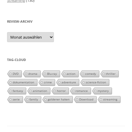
Streaming
(130)
REVIEW-ARCHIV
Review-
Archiv
TAG-CLOUD
DVD
drama
Blu-ray
action
comedy
thriller
dokumentation
crime
adventure
science-fiction
fantasy
animation
horror
romance
mystery
serie
family
goldener haken
Download
streaming