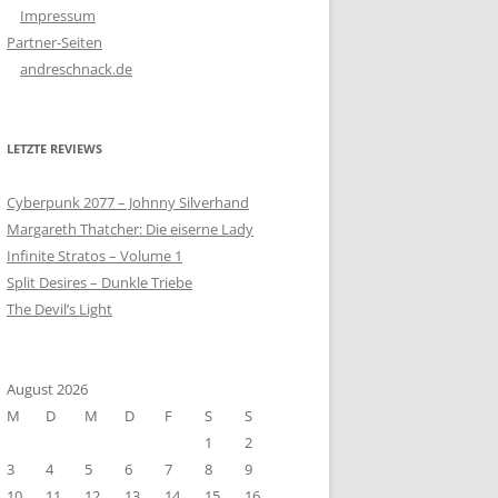
Impressum
Partner-Seiten
andreschnack.de
LETZTE REVIEWS
Cyberpunk 2077 – Johnny Silverhand
Margareth Thatcher: Die eiserne Lady
Infinite Stratos – Volume 1
Split Desires – Dunkle Triebe
The Devil’s Light
August 2026
M
D
M
D
F
S
S
1
2
3
4
5
6
7
8
9
10
11
12
13
14
15
16