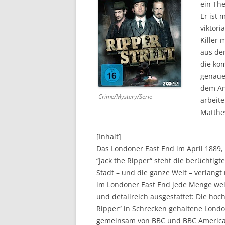
ein Th
Er ist
DVD (CODE 1)
viktor
CINEMA
Killer 
aus de
GAMES
die kom
genaue
HD-DVD
dem An
Crime/Mystery/Serie
SONSTIGES
arbeite
Matthe
[Inhalt]
Das Londoner East End im April 1889,
“Jack the Ripper“ steht die berüchtigt
Stadt – und die ganze Welt – verlang
im Londoner East End jede Menge wei
und detailreich ausgestattet: Die hoch
Ripper“ in Schrecken gehaltene Londo
gemeinsam von BBC und BBC America 