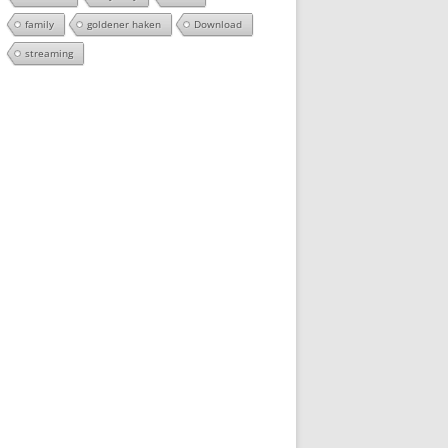
family
goldener haken
Download
streaming