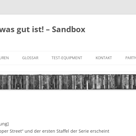
was gut ist! – Sandbox
GUREN
GLOSSAR
TEST-EQUIPMENT
KONTAKT
PARTN
FILM-GENRES
DATENSCHUTZ
AND
BILD & TON
IMPRESSUM
TONFORMATE
UNTERTITEL-TYPEN
tung]
pper Street“ und der ersten Staffel der Serie erscheint