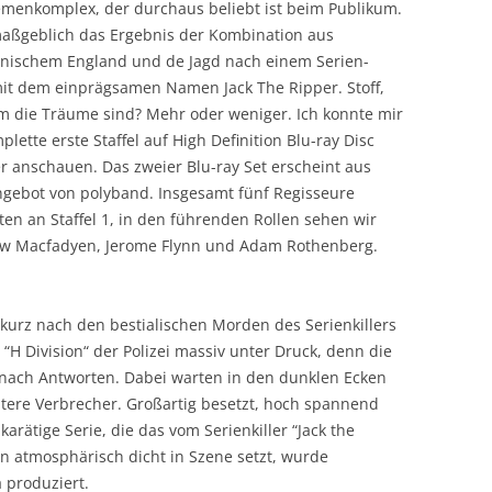
emenkomplex, der durchaus beliebt ist beim Publikum.
 maßgeblich das Ergebnis der Kombination aus
ianischem England und de Jagd nach einem Serien-
mit dem einprägsamen Namen Jack The Ripper. Stoff,
m die Träume sind? Mehr oder weniger. Ich konnte mir
plette erste Staffel auf High Definition Blu-ray Disc
r anschauen. Das zweier Blu-ray Set erscheint aus
gebot von polyband. Insgesamt fünf Regisseure
ten an Staffel 1, in den führenden Rollen sehen wir
w Macfadyen, Jerome Flynn und Adam Rothenberg.
 kurz nach den bestialischen Morden des Serienkillers
e “H Division“ der Polizei massiv unter Druck, denn die
t nach Antworten. Dabei warten in den dunklen Ecken
tere Verbrecher. Großartig besetzt, hoch spannend
karätige Serie, die das vom Serienkiller “Jack the
n atmosphärisch dicht in Szene setzt, wurde
produziert.