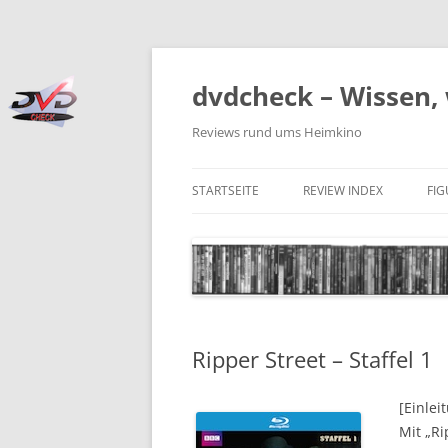
Zum
Inhalt
springen
dvdcheck – Wissen, 
Reviews rund ums Heimkino
STARTSEITE
REVIEW INDEX
FI
BLU-RAY DISC
4K BLU-RAY DISC
STREAMING
Ripper Street – Staffel 1
DOWNLOAD
4K DOWNLOAD
[Einlei
Mit „Ri
DVD (CODE 2)