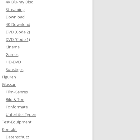
4K Blu-ray Disc
Streaming
Download
4K Download
DVD (Code 2)
DVD (Code 1)
Cinema
Games
HD-DVD
Sonstiges
Figuren
Glossar
Film-Genres
Bild & Ton
Tonformate
Untertitel-Typen
Test-Equipment
Kontakt
Datenschutz