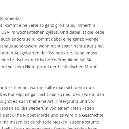
][Kommentar]
nt, kommt eine Serie so ganz groß raus. Immerhin
n USA im wöchentlichen Zyklus. Und dabei ist die Rede
 es auch anders sein, kommt dabei eine ganze Menge
rchaus sehenswert, wenn nicht sogar richtig gut sind.
en guten Ausgeburten der TV-Industrie. Dabei muss
ine britische und irische Ko-Produktion ist. Sie
land vor dem Hintergrund der bestialischen Morde
mmt es hier an, warum sollte man sich denn nun
Das Konzept ist gar nicht mal so neu, denn wie in den
 so gibt es auch hier eine Art Hintergrund und vor
pisoden ab, die wiederum von einem roten Faden
die Jack The Rippet Morde und es wird die Geschichte
Prima inszeniert durch tolle Masken, super Kostüme
f tolle Sets und engagierte Darsteller zählen kann.