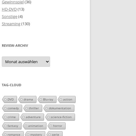
Gewinnspiel
(36)
HD-DVD
(13)
Sonstige
(4)
Streaming
(130)
REVIEW-ARCHIV
Review-
Archiv
TAG-CLOUD
DVD
drama
Blu-ray
action
comedy
thriller
dokumentation
crime
adventure
science-fiction
fantasy
animation
horror
romance
mystery
serie