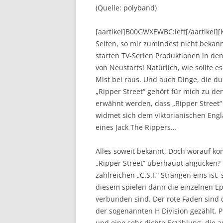
(Quelle: polyband)
[aartikel]B00GWXEWBC:left[/aartikel
Selten, so mir zumindest nicht bekan
starten TV-Serien Produktionen in de
von Neustarts! Natürlich, wie sollte
Mist bei raus. Und auch Dinge, die du
„Ripper Street“ gehört für mich zu d
erwähnt werden, dass „Ripper Street“ e
widmet sich dem viktorianischen Eng
eines Jack The Rippers…
Alles soweit bekannt. Doch worauf ko
„Ripper Street“ überhaupt angucken? 
zahlreichen „C.S.I.“ Strängen eins ist,
diesem spielen dann die einzelnen E
verbunden sind. Der rote Faden sind 
der sogenannten H Division gezählt. 
und eine sehr dichte Erzählung, die au