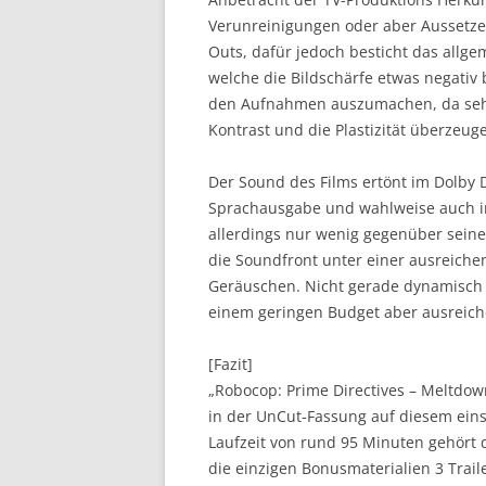
Verunreinigungen oder aber Aussetze
Outs, dafür jedoch besticht das allge
welche die Bildschärfe etwas negativ be
den Aufnahmen auszumachen, da sehr 
Kontrast und die Plastizität überzeu
Der Sound des Films ertönt im Dolby D
Sprachausgabe und wahlweise auch im
allerdings nur wenig gegenüber seine
die Soundfront unter einer ausreiche
Geräuschen. Nicht gerade dynamisch u
einem geringen Budget aber ausreiche
[Fazit]
„Robocop: Prime Directives – Meltdow
in der UnCut-Fassung auf diesem einse
Laufzeit von rund 95 Minuten gehört d
die einzigen Bonusmaterialien 3 Trai