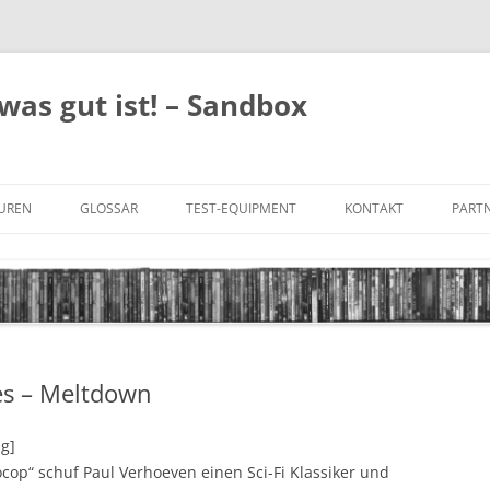
was gut ist! – Sandbox
GUREN
GLOSSAR
TEST-EQUIPMENT
KONTAKT
PARTN
FILM-GENRES
DATENSCHUTZ
AND
BILD & TON
IMPRESSUM
TONFORMATE
es – Meltdown
UNTERTITEL-TYPEN
ng]
cop“ schuf Paul Verhoeven einen Sci-Fi Klassiker und