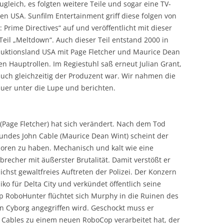
zugleich, es folgten weitere Teile und sogar eine TV-
den USA. Sunfilm Entertainment griff diese folgen von
 Prime Directives“ auf und veröffentlicht mit dieser
eil „Meltdown“. Auch dieser Teil entstand 2000 in
uktionsland USA mit Page Fletcher und Maurice Dean
en Hauptrollen. Im Regiestuhl saß erneut Julian Grant,
uch gleichzeitig der Produzent war. Wir nahmen die
uer unter die Lupe und berichten.
Page Fletcher) hat sich verändert. Nach dem Tod
undes John Cable (Maurice Dean Wint) scheint der
loren zu haben. Mechanisch und kalt wie eine
recher mit äußerster Brutalität. Damit verstößt er
ichst gewaltfreies Auftreten der Polizei. Der Konzern
iko für Delta City und verkündet öffentlich seine
p RoboHunter flüchtet sich Murphy in die Ruinen des
en Cyborg angegriffen wird. Geschockt muss er
 Cables zu einem neuen RoboCop verarbeitet hat, der