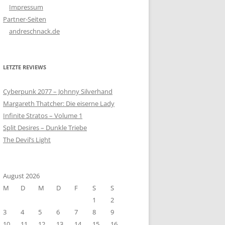
Impressum
Partner-Seiten
andreschnack.de
LETZTE REVIEWS
Cyberpunk 2077 – Johnny Silverhand
Margareth Thatcher: Die eiserne Lady
Infinite Stratos – Volume 1
Split Desires – Dunkle Triebe
The Devil’s Light
August 2026
M
D
M
D
F
S
S
1
2
3
4
5
6
7
8
9
10
11
12
13
14
15
16