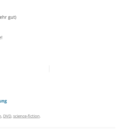
Sehr gut)
e!
ung
n
,
DVD
,
science-fiction
.