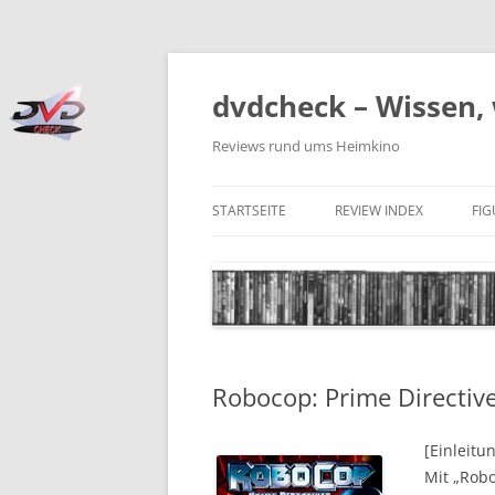
Zum
Inhalt
springen
dvdcheck – Wissen, 
Reviews rund ums Heimkino
STARTSEITE
REVIEW INDEX
FI
BLU-RAY DISC
4K BLU-RAY DISC
STREAMING
Robocop: Prime Directiv
DOWNLOAD
4K DOWNLOAD
[Einleitu
Mit „Robo
DVD (CODE 2)