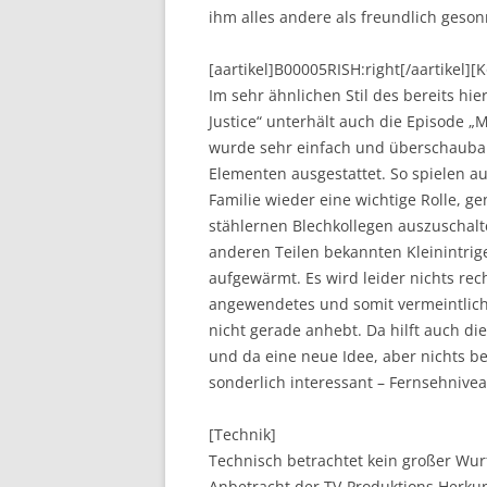
ihm alles andere als freundlich geso
[aartikel]B00005RISH:right[/aartikel]
Im sehr ähnlichen Stil des bereits hie
Justice“ unterhält auch die Episode „
wurde sehr einfach und überschaubar 
Elementen ausgestattet. So spielen 
Familie wieder eine wichtige Rolle, g
stählernen Blechkollegen auszuschalte
anderen Teilen bekannten Kleinintri
aufgewärmt. Es wird leider nichts rec
angewendetes und somit vermeintlich
nicht gerade anhebt. Da hilft auch di
und da eine neue Idee, aber nichts b
sonderlich interessant – Fernsehnive
[Technik]
Technisch betrachtet kein großer Wur
Anbetracht der TV-Produktions Herkunf