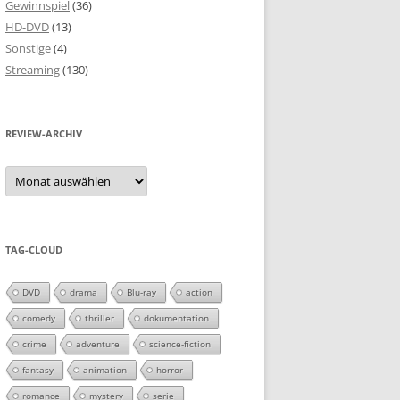
Gewinnspiel
(36)
HD-DVD
(13)
Sonstige
(4)
Streaming
(130)
REVIEW-ARCHIV
Review-
Archiv
TAG-CLOUD
DVD
drama
Blu-ray
action
comedy
thriller
dokumentation
crime
adventure
science-fiction
fantasy
animation
horror
romance
mystery
serie