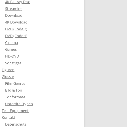
4K Blu-ray Disc
Streaming
Download
4K Download
DVD (Code 2)
DVD (Code 1)
Cinema
Games
HD-DVD
Sonstiges
Figuren
Glossar
Film-Genres
Bild & Ton
Tonformate
Untertitel-Typen
Test-Equipment
Kontakt
Datenschutz