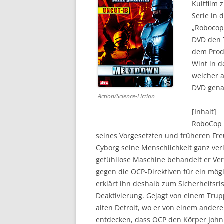
Kultfilm 
Serie in 
DVD (CODE 1)
„Robocop:
CINEMA
DVD den T
dem Prod
GAMES
Wint in d
welcher a
HD-DVD
DVD gena
Action/Science-Fiction
SONSTIGES
[Inhalt]
RoboCop (
seines Vorgesetzten und früheren Fre
Cyborg seine Menschlichkeit ganz ver
gefühllose Maschine behandelt er Verb
gegen die OCP-Direktiven für ein mögl
erklärt ihn deshalb zum Sicherheitsris
Deaktivierung. Gejagt von einem Trup
alten Detroit, wo er von einem ander
entdecken, dass OCP den Körper John