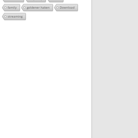
family
goldener haken
Download
streaming