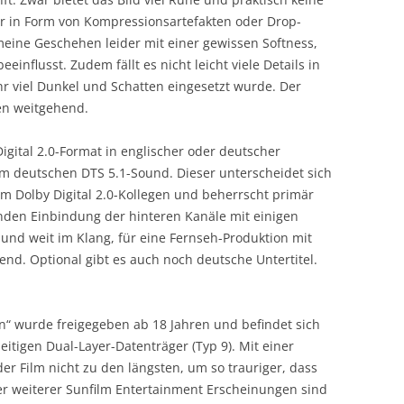
r in Form von Kompressionsartefakten oder Drop-
meine Geschehen leider mit einer gewissen Softness,
einflusst. Zudem fällt es nicht leicht viele Details in
viel Dunkel und Schatten eingesetzt wurde. Der
gen weitgehend.
igital 2.0-Format in englischer oder deutscher
 deutschen DTS 5.1-Sound. Dieser unterscheidet sich
m Dolby Digital 2.0-Kollegen und beherrscht primär
nden Einbindung der hinteren Kanäle mit einigen
nd weit im Klang, für eine Fernseh-Produktion mit
nd. Optional gibt es auch noch deutsche Untertitel.
n“ wurde freigegeben ab 18 Jahren und befindet sich
itigen Dual-Layer-Datenträger (Typ 9). Mit einer
er Film nicht zu den längsten, um so trauriger, dass
ler weiterer Sunfilm Entertainment Erscheinungen sind