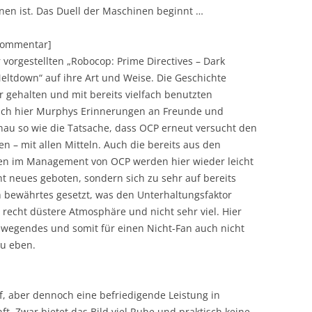
nnen ist. Das Duell der Maschinen beginnt …
[Kommentar]
r vorgestellten „Robocop: Prime Directives – Dark
Meltdown“ auf ihre Art und Weise. Die Geschichte
gehalten und mit bereits vielfach benutzten
auch hier Murphys Erinnerungen an Freunde und
enau so wie die Tatsache, dass OCP erneut versucht den
n – mit allen Mitteln. Auch die bereits aus den
gen im Management von OCP werden hier wieder leicht
ht neues geboten, sondern sich zu sehr auf bereits
 bewährtes gesetzt, was den Unterhaltungsfaktor
e recht düstere Atmosphäre und nicht sehr viel. Hier
ewegendes und somit für einen Nicht-Fan auch nicht
au eben.
f, aber dennoch eine befriedigende Leistung in
t. Zwar bietet das Bild viel Ruhe und praktisch keine