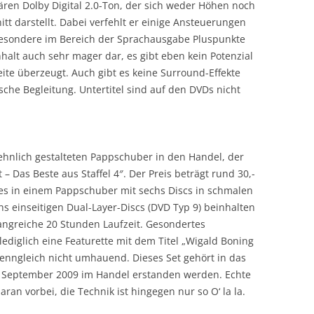
ären Dolby Digital 2.0-Ton, der sich weder Höhen noch
t darstellt. Dabei verfehlt er einige Ansteuerungen
esondere im Bereich der Sprachausgabe Pluspunkte
nhalt auch sehr mager dar, es gibt eben kein Potenzial
ite überzeugt. Auch gibt es keine Surround-Effekte
che Begleitung. Untertitel sind auf den DVDs nicht
hnlich gestalteten Pappschuber in den Handel, der
– Das Beste aus Staffel 4″. Der Preis beträgt rund 30,-
es in einem Pappschuber mit sechs Discs in schmalen
s einseitigen Dual-Layer-Discs (DVD Typ 9) beinhalten
angreiche 20 Stunden Laufzeit. Gesondertes
 lediglich eine Featurette mit dem Titel „Wigald Boning
enngleich nicht umhauend. Dieses Set gehört in das
. September 2009 im Handel erstanden werden. Echte
n vorbei, die Technik ist hingegen nur so O‘ la la.