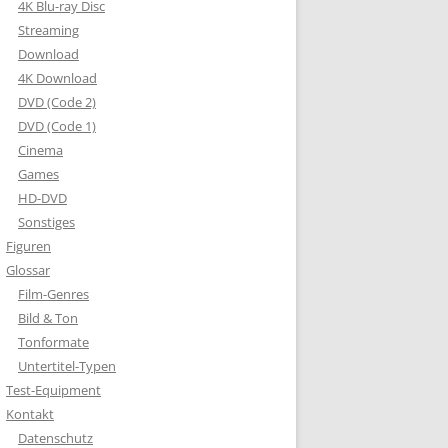
4K Blu-ray Disc
Streaming
Download
4K Download
DVD (Code 2)
DVD (Code 1)
Cinema
Games
HD-DVD
Sonstiges
Figuren
Glossar
Film-Genres
Bild & Ton
Tonformate
Untertitel-Typen
Test-Equipment
Kontakt
Datenschutz