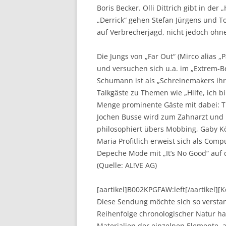
Boris Becker. Olli Dittrich gibt in der
„Derrick“ gehen Stefan Jürgens und T
auf Verbrecherjagd, nicht jedoch oh
Die Jungs von „Far Out“ (Mirco alias 
und versuchen sich u.a. im „Extrem-B
Schumann ist als „Schreinemakers ihr
Talkgäste zu Themen wie „Hilfe, ich b
Menge prominente Gäste mit dabei: Ti
Jochen Busse wird zum Zahnarzt und 
philosophiert übers Mobbing, Gaby K
Maria Profitlich erweist sich als Comp
Depeche Mode mit „It’s No Good“ auf
(Quelle: AL!VE AG)
[aartikel]B002KPGFAW:left[/aartikel]
Diese Sendung möchte sich so verstand
Reihenfolge chronologischer Natur h
Materialien der einzelnen Elemente,