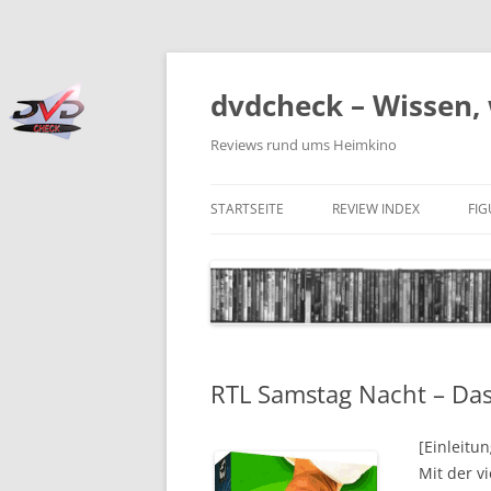
Zum
Inhalt
springen
dvdcheck – Wissen, 
Reviews rund ums Heimkino
STARTSEITE
REVIEW INDEX
FI
BLU-RAY DISC
4K BLU-RAY DISC
STREAMING
RTL Samstag Nacht – Das 
DOWNLOAD
4K DOWNLOAD
[Einleitun
Mit der v
DVD (CODE 2)