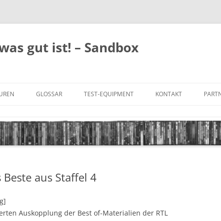
was gut ist! – Sandbox
GUREN
GLOSSAR
TEST-EQUIPMENT
KONTAKT
PARTN
FILM-GENRES
DATENSCHUTZ
AND
BILD & TON
IMPRESSUM
TONFORMATE
Beste aus Staffel 4
UNTERTITEL-TYPEN
g]
ierten Auskopplung der Best of-Materialien der RTL