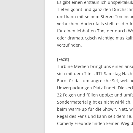
Es gibt einen erstaunlich unspektakul
Tiefen gönnt und ganz den Durchschnit
und kann mit seinem Stereo-Ton insb
verbuchen. Andernfalls stellt es der I
für einen lebhaften Ton, der durch We
oder dramaturgisch wichtige musikalis
vorzufinden.
[Fazit]
Turbine Medien bringt uns einen anse
sich mit dem Titel „RTL Samstag Nacht 
Euro für das umfangreiche Set, welch
Umverpackungen Platz findet. Die sech
32 Folgen und füllen üppige und umf
Sondermaterial gibt es nicht wirklich,
beim Warm-up für die Show.“. Nett, w
Regal des Fans und kann seit dem 18
Comedy-Freunde finden keinen Weg dara