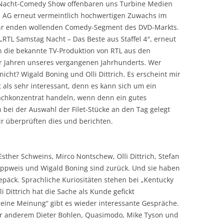
Nacht-Comedy Show offenbaren uns Turbine Medien
 AG erneut vermeintlich hochwertigen Zuwachs im
hr enden wollenden Comedy-Segment des DVD-Markts.
: „RTL Samstag Nacht – Das Beste aus Staffel 4″, erneut
n die bekannte TV-Produktion von RTL aus den
 Jahren unseres vergangenen Jahrhunderts. Wer
nicht? Wigald Boning und Olli Dittrich. Es erscheint mir
t als sehr interessant, denn es kann sich um ein
chkonzentrat handeln, wenn denn ein gutes
bei der Auswahl der Filet-Stücke an den Tag gelegt
r überprüften dies und berichten.
Esther Schweins, Mirco Nontschew, Olli Dittrich, Stefan
ppweis und Wigald Boning sind zurück. Und sie haben
epäck. Sprachliche Kuriositäten stehen bei „Kentucky
li Dittrich hat die Sache als Kunde gefickt
 eine Meinung“ gibt es wieder interessante Gespräche.
er anderem Dieter Bohlen, Quasimodo, Mike Tyson und