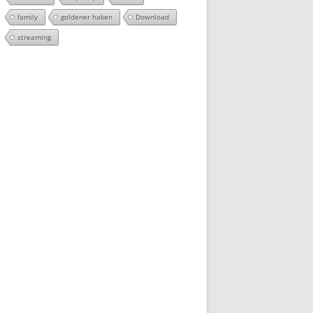
family
goldener haken
Download
streaming