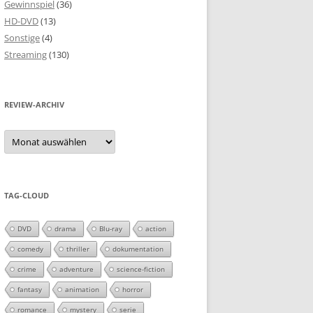
Gewinnspiel
(36)
HD-DVD
(13)
Sonstige
(4)
Streaming
(130)
REVIEW-ARCHIV
Review-
Archiv
TAG-CLOUD
DVD
drama
Blu-ray
action
comedy
thriller
dokumentation
crime
adventure
science-fiction
fantasy
animation
horror
romance
mystery
serie