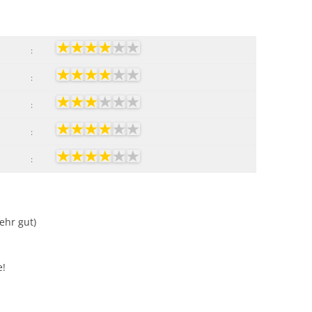
:
:
:
:
:
Sehr gut)
e!