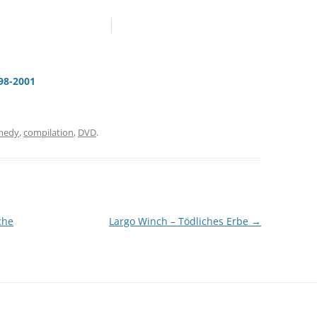
998-2001
medy
,
compilation
,
DVD
.
che
Largo Winch – Tödliches Erbe
→