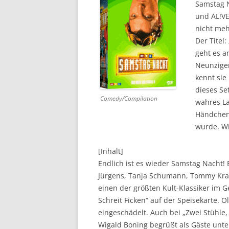
Samstag 
und AL!VE
DVD (CODE 1)
nicht me
CINEMA
Der Titel
geht es a
GAMES
Neunziger
kennt sie 
HD-DVD
dieses Se
Comedy/Compilation
SONSTIGES
wahres La
Händchen 
wurde. Wi
[Inhalt]
Endlich ist es wieder Samstag Nacht! 
Jürgens, Tanja Schumann, Tommy Kra
einen der größten Kult-Klassiker im G
Schreit Ficken“ auf der Speisekarte. Ol
eingeschädelt. Auch bei „Zwei Stühle,
Wigald Boning begrüßt als Gäste unt