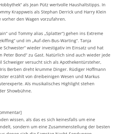
 „Hobbythek“ als Jean Pütz wertvolle Haushaltstipps. In
ommy Krappweis als Stephan Derrick und Harry Klein
ne vorher den Wagen vorzufahren.
„Pain“ und Tommy alias „Splatter“) gehen ins Extreme
ekiffing“ und im „Auf-den-Bus-Warting“. Tanja
e Schwester“ wieder investigativ im Einsatz und hat
in Peter Bond“ zu Gast. Natürlich sind auch wieder jede
l Schweiger versucht sich als Apothekentürsteher,
Iris Berben dreht krumme Dinger. Rüdiger Hoffmann
öster erzählt von dreibeinigen Wesen und Markus
uterexperte. Als musikalisches Highlight stehen
 der Showbühne.
[Kommentar]
en wissen, als das es sich keinesfalls um eine
andelt, sondern um eine Zusammenstellung der besten
 aus denen sich die Samstag Nacht-Sendungen