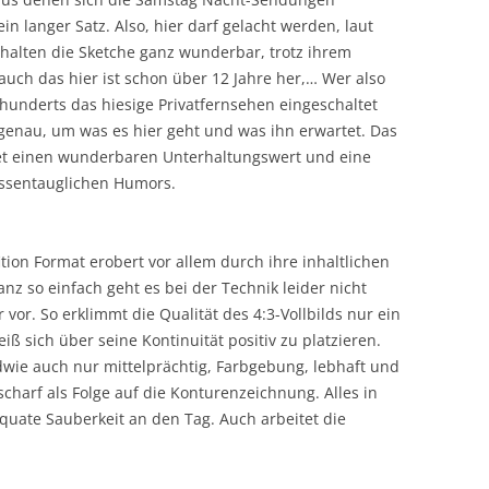
n langer Satz. Also, hier darf gelacht werden, laut
halten die Sketche ganz wunderbar, trotz ihrem
uch das hier ist schon über 12 Jahre her,… Wer also
rhunderts das hiesige Privatfernsehen eingeschaltet
 genau, um was es hier geht und was ihn erwartet. Das
tet einen wunderbaren Unterhaltungswert und eine
assentauglichen Humors.
tion Format erobert vor allem durch ihre inhaltlichen
nz so einfach geht es bei der Technik leider nicht
 vor. So erklimmt die Qualität des 4:3-Vollbilds nur ein
ß sich über seine Kontinuität positiv zu platzieren.
dwie auch nur mittelprächtig, Farbgebung, lebhaft und
charf als Folge auf die Konturenzeichnung. Alles in
äquate Sauberkeit an den Tag. Auch arbeitet die