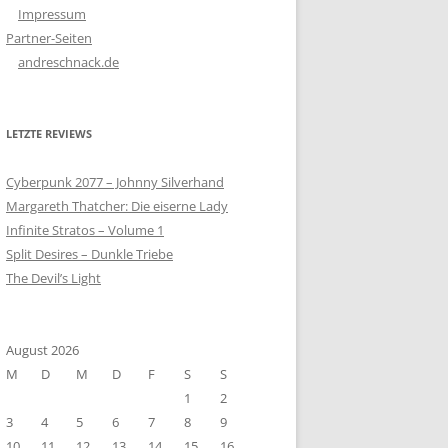
Impressum
Partner-Seiten
andreschnack.de
LETZTE REVIEWS
Cyberpunk 2077 – Johnny Silverhand
Margareth Thatcher: Die eiserne Lady
Infinite Stratos – Volume 1
Split Desires – Dunkle Triebe
The Devil’s Light
August 2026
M
D
M
D
F
S
S
1
2
3
4
5
6
7
8
9
10
11
12
13
14
15
16