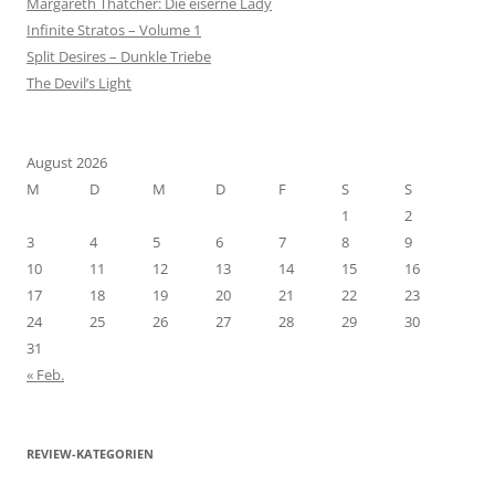
Margareth Thatcher: Die eiserne Lady
Infinite Stratos – Volume 1
Split Desires – Dunkle Triebe
The Devil’s Light
August 2026
M
D
M
D
F
S
S
1
2
3
4
5
6
7
8
9
10
11
12
13
14
15
16
17
18
19
20
21
22
23
24
25
26
27
28
29
30
31
« Feb.
REVIEW-KATEGORIEN