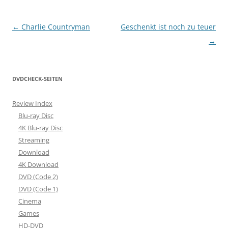
Beitragsnavigation
←
Charlie Countryman
Geschenkt ist noch zu teuer
→
DVDCHECK-SEITEN
Review Index
Blu-ray Disc
4K Blu-ray Disc
Streaming
Download
4K Download
DVD (Code 2)
DVD (Code 1)
Cinema
Games
HD-DVD