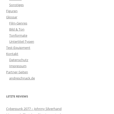
Sonstiges
Figuren
Glossar
Film-Genres
Bild & Ton
Tonformate
Untertitel-Typen
Test-Equipment
Kontakt
Datenschutz
Impressum
Partner-Seiten
andreschnack.de
LETZTE REVIEWS
Cyberpunk 2077 – Johnny Silverhand