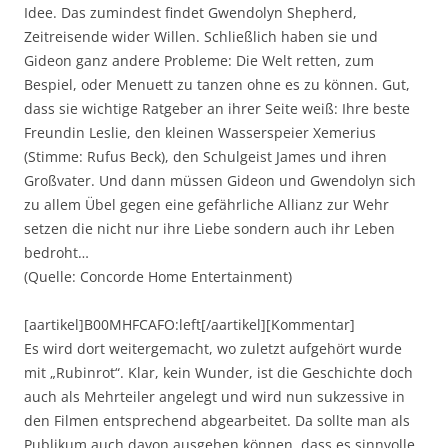
Idee. Das zumindest findet Gwendolyn Shepherd,
Zeitreisende wider Willen. Schließlich haben sie und
Gideon ganz andere Probleme: Die Welt retten, zum
Bespiel, oder Menuett zu tanzen ohne es zu können. Gut,
dass sie wichtige Ratgeber an ihrer Seite weiß: Ihre beste
Freundin Leslie, den kleinen Wasserspeier Xemerius
(Stimme: Rufus Beck), den Schulgeist James und ihren
Großvater. Und dann müssen Gideon und Gwendolyn sich
zu allem Übel gegen eine gefährliche Allianz zur Wehr
setzen die nicht nur ihre Liebe sondern auch ihr Leben
bedroht…
(Quelle: Concorde Home Entertainment)
[aartikel]B00MHFCAFO:left[/aartikel][Kommentar]
Es wird dort weitergemacht, wo zuletzt aufgehört wurde
mit „Rubinrot“. Klar, kein Wunder, ist die Geschichte doch
auch als Mehrteiler angelegt und wird nun sukzessive in
den Filmen entsprechend abgearbeitet. Da sollte man als
Publikum auch davon ausgehen können, dass es sinnvolle,